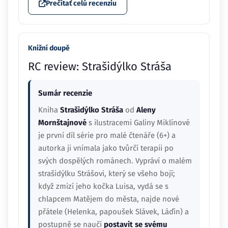
Prečítať celú recenziu
Knižní doupě
RC review: Strašidýlko Stráša
Sumár recenzie
Kniha
Strašidýlko Stráša
od
Aleny
Mornštajnové
s ilustracemi Galiny Miklínové
je první díl série pro malé čtenáře (6+) a
autorka ji vnímala jako tvůrčí terapii po
svých dospělých románech. Vypráví o malém
strašidýlku Strášovi, který se všeho bojí;
když zmizí jeho kočka Luisa, vydá se s
chlapcem Matějem do města, najde nové
přátele (Helenka, papoušek Slávek, Láďin) a
postupně se naučí
postavit se svému