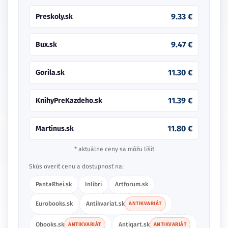
9.33 €
Preskoly.sk
9.47 €
Bux.sk
11.30 €
Gorila.sk
11.39 €
KnihyPreKazdeho.sk
11.80 €
Martinus.sk
* aktuálne ceny sa môžu líšiť
Skús overiť cenu a dostupnosť na:
PantaRhei.sk
Inlibri
Artforum.sk
Eurobooks.sk
Antikvariat.sk
ANTIKVARIÁT
Obooks.sk
Antiqart.sk
ANTIKVARIÁT
ANTIKVARIÁT