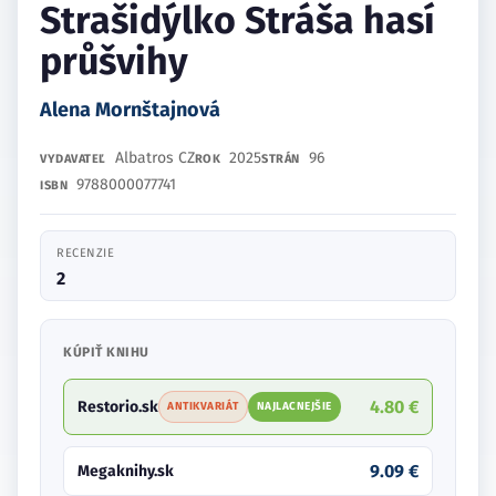
Strašidýlko Stráša hasí
průšvihy
Alena Mornštajnová
Albatros CZ
2025
96
VYDAVATEĽ
ROK
STRÁN
9788000077741
ISBN
RECENZIE
2
KÚPIŤ KNIHU
4.80 €
Restorio.sk
ANTIKVARIÁT
NAJLACNEJŠIE
9.09 €
Megaknihy.sk