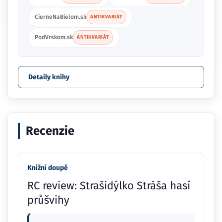
CierneNaBielom.sk
ANTIKVARIÁT
PodVrskom.sk
ANTIKVARIÁT
Detaily knihy
Recenzie
Knižní doupě
RC review: Strašidýlko Stráša hasí
průšvihy