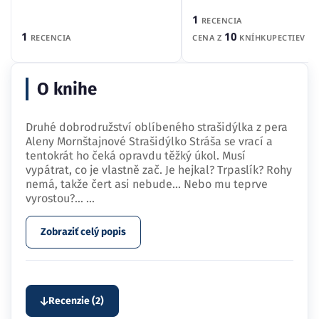
1
RECENCIA
1
10
RECENCIA
CENA Z
KNÍHKUPECTIEV
O knihe
Druhé dobrodružství oblíbeného strašidýlka z pera
Aleny Mornštajnové Strašidýlko Stráša se vrací a
tentokrát ho čeká opravdu těžký úkol. Musí
vypátrat, co je vlastně zač. Je hejkal? Trpaslík? Rohy
nemá, takže čert asi nebude... Nebo mu teprve
vyrostou?…
...
Zobraziť celý popis
Recenzie (2)