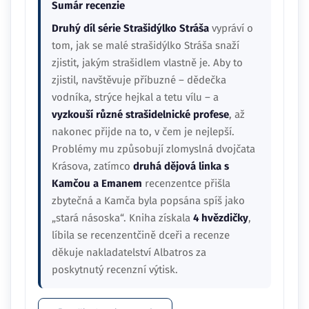
Sumár recenzie
Druhý díl série Strašidýlko Stráša
vypráví o
tom, jak se malé strašidýlko Stráša snaží
zjistit, jakým strašidlem vlastně je. Aby to
zjistil, navštěvuje příbuzné – dědečka
vodníka, strýce hejkal a tetu vílu – a
vyzkouší různé strašidelnické profese
, až
nakonec přijde na to, v čem je nejlepší.
Problémy mu způsobují zlomyslná dvojčata
Krásova, zatímco
druhá dějová linka s
Kamčou a Emanem
recenzentce přišla
zbytečná a Kamča byla popsána spíš jako
„stará násoska“. Kniha získala
4 hvězdičky
,
líbila se recenzentčině dceři a recenze
děkuje nakladatelství Albatros za
poskytnutý recenzní výtisk.