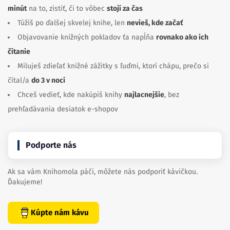
minút
na to, zistiť, či to vôbec
stojí za čas
Túžiš po ďalšej skvelej knihe, len
nevieš, kde začať
Objavovanie knižných pokladov ťa napĺňa
rovnako ako ich
čítanie
Miluješ zdieľať knižné zážitky s ľuďmi, ktorí chápu, prečo si
čítal/a
do 3 v noci
Chceš vedieť, kde nakúpiš knihy
najlacnejšie
, bez
prehľadávania desiatok e-shopov
Podporte nás
Ak sa vám Knihomola páči, môžete nás podporiť kávičkou.
Ďakujeme!
Kúpte nám kávu