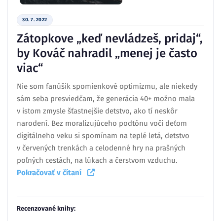
30. 7. 2022
Zátopkove „keď nevládzeš, pridaj“,
by Kováč nahradil „menej je často
viac“
Nie som fanúšik spomienkové optimizmu, ale niekedy
sám seba presviedčam, že generácia 40+ možno mala
v istom zmysle šťastnejšie detstvo, ako tí neskôr
narodení. Bez moralizujúceho podtónu voči deťom
digitálneho veku si spomínam na teplé letá, detstvo
v červených trenkách a celodenné hry na prašných
poľných cestách, na lúkach a čerstvom vzduchu.
Pokračovať v čítaní
Recenzované knihy: