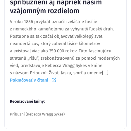
spríbuznení aj napriek našim
vzájomným rozdielom
V roku 1856 prvýkrát označili zvláštne fosílie
z nemeckého kameňolomu za vyhynutý ľudský druh.
Postupne sa tak začal objavovať veľkolepý svet
neandertálcov, ktorý zaberal tisíce kilometrov
a existoval viac ako 350 000 rokov. Túto fascinujúcu
stratenú „ríšu“, zrekonštruovanú za pomoci moderných
vied, predstavuje Rebecca Wragg Sykes v knihe
s názvom Príbuzní: Život, láska, smrť a umenie[...]
Pokračovať v čítaní
Recenzované knihy:
Príbuzní (Rebecca Wragg Sykes)