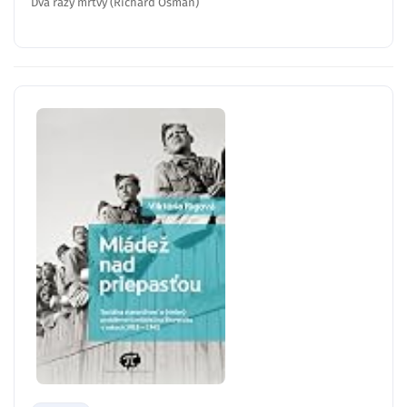
Dva razy mŕtvy (Richard Osman)