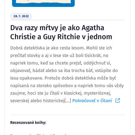
28. 7. 2022
Dva razy mŕtvy je ako Agatha
Christie a Guy Ritchie v jednom
Dobrá detektívka je ako cesta lesom. Mohli ste ich
prečítať stovky a aj v lese ste už boli tisíckrát, no
napriek tomu, keď sa chcete prejsť, oddýchnuť si,
objavovať, bádať alebo sa iba trocha báť, vstúpite do
lesa opakovane. Pretože dobrá detektívka môže byť
napísaná na storako spôsobov a napriek tomu vás vždy
zaujme, hoci ste ju čítali v klasickej, mysterióznej,
severskej alebo historickej[...]
Pokračovať v čítaní
Recenzované knihy: