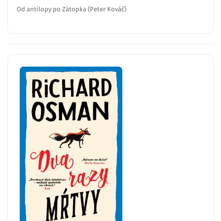
Od antilopy po Zátopka (Peter Kováč)