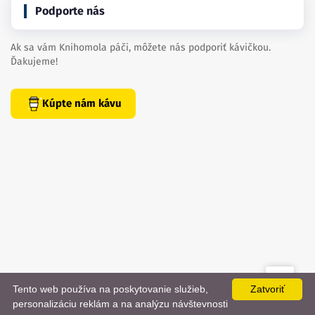
Podporte nás
Ak sa vám Knihomola páči, môžete nás podporiť kávičkou.
Ďakujeme!
Kúpte nám kávu
Tento web používa na poskytovanie služieb,
Zatvoriť
created by
danielhrenak.sk
personalizáciu reklám a na analýzu návštevnosti
Späť
📨