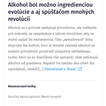
Alkohol bol možno ingredienciou
evolúcie a aj spúšťačom mnohých
revolúcií
Alkohol sa v prírode vyskytuje prirodzene, ale našťastie
pre zvieratá, sa nevyskytuje v takom množstve, aby sa
mohli opíjať do bezvedomia. Táto „vymoženosť“ bola
dopriata iba ľuďom, hoci aj mnohé zvieratá alkohol vo
svojom prírodnom prostredí úmyselne vyhľadávajú.
Ľudia, ktorí sa zo živočíšnej ríše vymanili, však obľubujú
alkohol od pradávna. Najskôr ho takisto ako oheň iba
nachádzali, neskôr[...]
Pokračovať v čítaní
Recenzované knihy:
Stručné dejiny opitosti (Mark Forsyth)