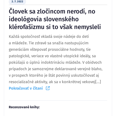
2. 7. 2022
Človek sa zločincom nerodí, no
ideológovia slovenského
klérofašizmu si to však nemysleli
Každá spoločnosť vkladá svoje nádeje do detí
a mládeže. Tie zdravé sa snažia nastupujúcim
generáciám vštepovať prosociálne hodnoty, tie
patologické, veriace vo vlastné utopické ideály, sa
pokúšajú o úplnú indoktrináciu mládeže. V obidvoch
prípadoch je samozrejme deklarované verejné blaho,
v prospech ktorého je štát povinný uskutočňovať aj
resocializačné aktivity, ak sa v konkrétnej vekovej[...]
Pokračovať v čítaní
Recenzované knihy: