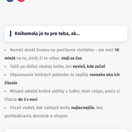
Facebook
Instagram
Knihomola je tu pre teba, ak…
Nemáš deväť životov na prečítanie všetkého – ale máš
10
minút
na to, zistiť, či to vôbec
stojí za čas
Túžiš po ďalšej skvelej knihe, len
nevieš, kde začať
Objavovanie knižných pokladov ťa napĺňa
rovnako ako ich
čítanie
Miluješ zdieľať knižné zážitky s ľuďmi, ktorí chápu, prečo si
čítal/a
do 3 v noci
Chceš vedieť, kde nakúpiš knihy
najlacnejšie
, bez
prehľadávania desiatok e-shopov