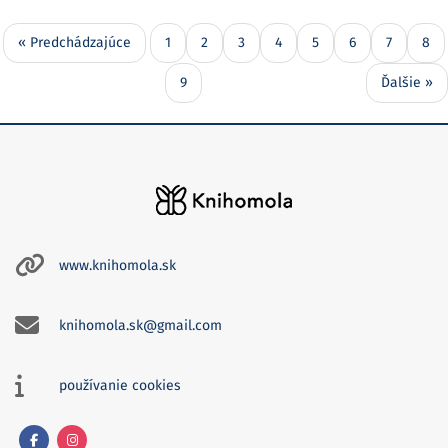
« Predchádzajúce
1
2
3
4
5
6
7
8
9
Ďalšie »
www.knihomola.sk
knihomola.sk@gmail.com
používanie cookies