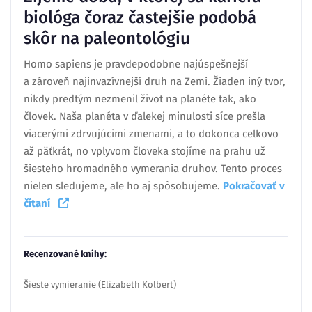
biológa čoraz častejšie podobá
skôr na paleontológiu
Homo sapiens je pravdepodobne najúspešnejší
a zároveň najinvazívnejší druh na Zemi. Žiaden iný tvor,
nikdy predtým nezmenil život na planéte tak, ako
človek. Naša planéta v ďalekej minulosti síce prešla
viacerými zdrvujúcimi zmenami, a to dokonca celkovo
až päťkrát, no vplyvom človeka stojíme na prahu už
šiesteho hromadného vymerania druhov. Tento proces
nielen sledujeme, ale ho aj spôsobujeme.
Pokračovať v
čítaní
Recenzované knihy:
Šieste vymieranie (Elizabeth Kolbert)