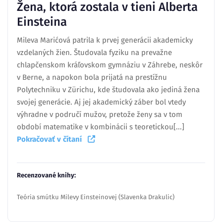
Žena, ktorá zostala v tieni Alberta
Einsteina
Mileva Marićová patrila k prvej generácii akademicky
vzdelaných žien. Študovala fyziku na prevažne
chlapčenskom kráľovskom gymnáziu v Záhrebe, neskôr
v Berne, a napokon bola prijatá na prestížnu
Polytechniku v Zürichu, kde študovala ako jediná žena
svojej generácie. Aj jej akademický záber bol vtedy
výhradne v područí mužov, pretože ženy sa v tom
období matematike v kombinácii s teoretickou[...]
Pokračovať v čítaní
Recenzované knihy:
Teória smútku Milevy Einsteinovej (Slavenka Drakulic)