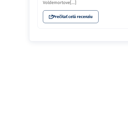
Voldemortove[...]
Prečítať celú recenziu