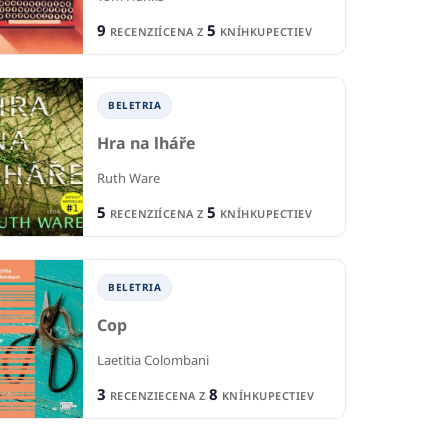
9
5
RECENZIÍ
CENA Z
KNÍHKUPECTIEV
BELETRIA
Hra na lháře
Ruth Ware
5
5
RECENZIÍ
CENA Z
KNÍHKUPECTIEV
BELETRIA
Cop
Laetitia Colombani
3
8
RECENZIE
CENA Z
KNÍHKUPECTIEV