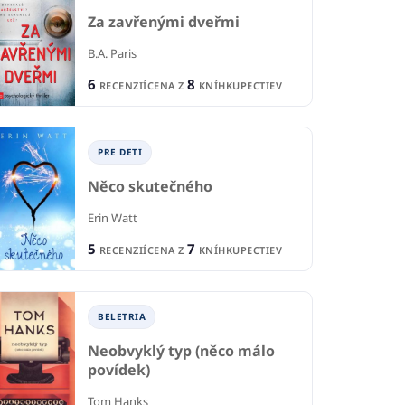
Za zavřenými dveřmi
B.A. Paris
6
8
RECENZIÍ
CENA Z
KNÍHKUPECTIEV
PRE DETI
Něco skutečného
Erin Watt
5
7
RECENZIÍ
CENA Z
KNÍHKUPECTIEV
BELETRIA
Neobvyklý typ (něco málo
povídek)
Tom Hanks