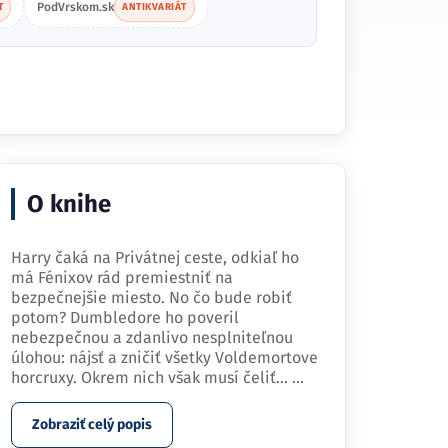
PodVrskom.sk
T
ANTIKVARIÁT
O knihe
Harry čaká na Privátnej ceste, odkiaľ ho
má Fénixov rád premiestniť na
bezpečnejšie miesto. No čo bude robiť
potom? Dumbledore ho poveril
nebezpečnou a zdanlivo nesplniteľnou
úlohou: nájsť a zničiť všetky Voldemortove
horcruxy. Okrem nich však musí čeliť…
...
Zobraziť celý popis