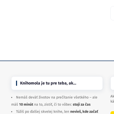
Knihomola je tu pre teba, ak…
Ak
Nemáš deväť životov na prečítanie všetkého – ale
ká
máš
10 minút
na to, zistiť, či to vôbec
stojí za čas
Túžiš po ďalšej skvelej knihe, len
nevieš, kde začať