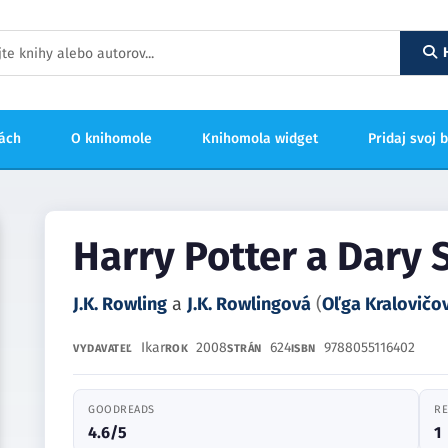
hách
O knihomole
Knihomola widget
Pridaj svoj 
Harry Potter a Dary 
J.K. Rowling
a
J.K. Rowlingová
(
Oľga Kralovičo
Ikar
2008
624
9788055116402
VYDAVATEĽ
ROK
STRÁN
ISBN
GOODREADS
RE
4.6/5
1