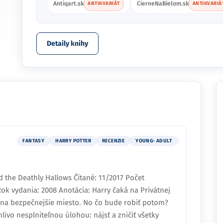
Antiqart.sk
CierneNaBielom.sk
ANTIKVARIÁT
ANTIKVARIÁ
Detaily knihy
FANTASY
HARRY POTTER
RECENZIE
YOUNG- ADULT
 the Deathly Hallows Čítané: 11/2017 Počet
Rok vydania: 2008 Anotácia: Harry čaká na Privátnej
ť na bezpečnejšie miesto. No čo bude robiť potom?
vo nesplniteľnou úlohou: nájsť a zničiť všetky