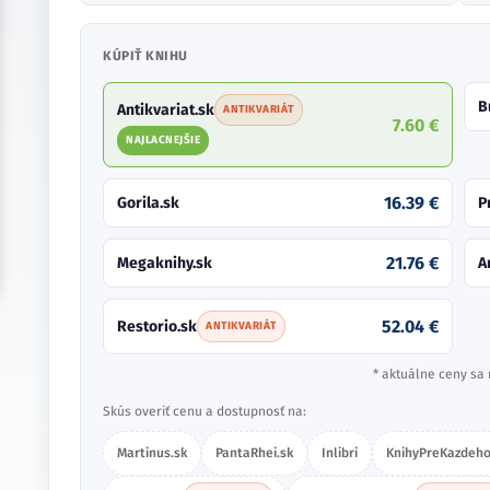
KÚPIŤ KNIHU
B
Antikvariat.sk
ANTIKVARIÁT
7.60 €
NAJLACNEJŠIE
16.39 €
Gorila.sk
P
21.76 €
Megaknihy.sk
A
52.04 €
Restorio.sk
ANTIKVARIÁT
* aktuálne ceny sa 
Skús overiť cenu a dostupnosť na:
Martinus.sk
PantaRhei.sk
Inlibri
KnihyPreKazdeho