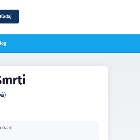
Hľadaj
blog
Smrti
vá
)
CENZIE