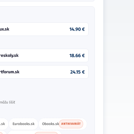
14.90 €
ux.sk
18.66 €
reskoly.sk
24.15 €
rtforum.sk
môžu líšiť
.sk
Eurobooks.sk
Obooks.sk
ANTIKVARIÁT