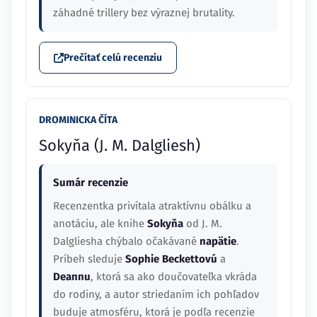
záhadné trillery bez výraznej brutality.
Prečítať celú recenziu
DROMINICKA ČÍTA
Sokyňa (J. M. Dalgliesh)
Sumár recenzie
Recenzentka privítala atraktívnu obálku a
anotáciu, ale knihe
Sokyňa
od J. M.
Dalgliesha chýbalo očakávané
napätie
.
Príbeh sleduje
Sophie Beckettovú
a
Deannu
, ktorá sa ako doučovateľka vkráda
do rodiny, a autor striedaním ich pohľadov
buduje atmosféru, ktorá je podľa recenzie