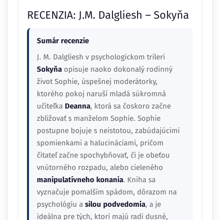
RECENZIA: J.M. Dalgliesh – Sokyňa
Sumár recenzie
J. M. Dalgliesh v psychologickom trileri
Sokyňa
opisuje naoko dokonalý rodinný
život Sophie, úspešnej moderátorky,
ktorého pokoj naruší mladá súkromná
učiteľka
Deanna
, ktorá sa čoskoro začne
zbližovať s manželom Sophie. Sophie
postupne bojuje s neistotou, zabúdajúcimi
spomienkami a halucináciami, pričom
čitateľ začne spochybňovať, či je obeťou
vnútorného rozpadu, alebo cieleného
manipulatívneho konania
. Kniha sa
vyznačuje pomalším spádom, dôrazom na
psychológiu a
silou podvedomia
, a je
ideálna pre tých, ktorí majú radi dusné,