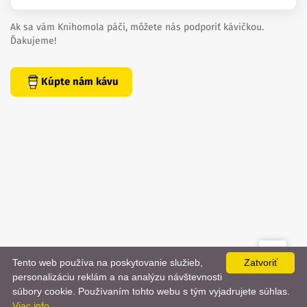
Ak sa vám Knihomola páči, môžete nás podporiť kávičkou.
Ďakujeme!
Kúpte nám kávu
Tento web používa na poskytovanie služieb,
Zatvoriť
created by
danielhrenak.sk
personalizáciu reklám a na analýzu návštevnosti
Späť
📨
súbory cookie. Používaním tohto webu s tým vyjadrujete súhlas.
Knihomola. 2017 - 2026.
Viac info