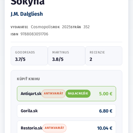
Sokyňa
J.M. Dalgliesh
Cosmopolis
2025
352
VYDAVATEĽ
ROK
STRÁN
9788083051706
ISBN
GOODREADS
MARTINUS
RECENZIE
3.7/5
3.8/5
2
KÚPIŤ KNIHU
5.00 €
Antiqart.sk
ANTIKVARIÁT
NAJLACNEJŠIE
6.80 €
Gorila.sk
10.04 €
Restorio.sk
ANTIKVARIÁT