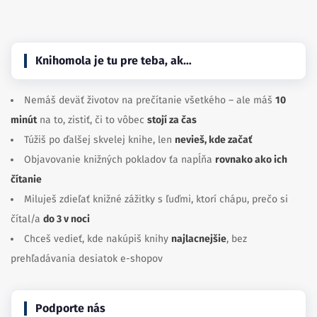
Knihomola je tu pre teba, ak…
Nemáš deväť životov na prečítanie všetkého – ale máš
10
minút
na to, zistiť, či to vôbec
stojí za čas
Túžiš po ďalšej skvelej knihe, len
nevieš, kde začať
Objavovanie knižných pokladov ťa napĺňa
rovnako ako ich
čítanie
Miluješ zdieľať knižné zážitky s ľuďmi, ktorí chápu, prečo si
čítal/a
do 3 v noci
Chceš vedieť, kde nakúpiš knihy
najlacnejšie
, bez
prehľadávania desiatok e-shopov
Podporte nás