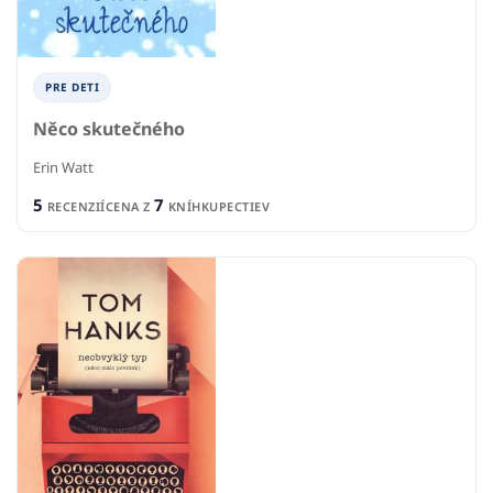
PRE DETI
Něco skutečného
Erin Watt
5
7
RECENZIÍ
CENA Z
KNÍHKUPECTIEV