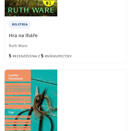
BELETRIA
Hra na lháře
Ruth Ware
5
5
RECENZIÍ
CENA Z
KNÍHKUPECTIEV