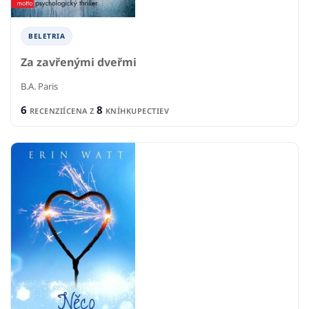
BELETRIA
Za zavřenými dveřmi
B.A. Paris
6
8
RECENZIÍ
CENA Z
KNÍHKUPECTIEV