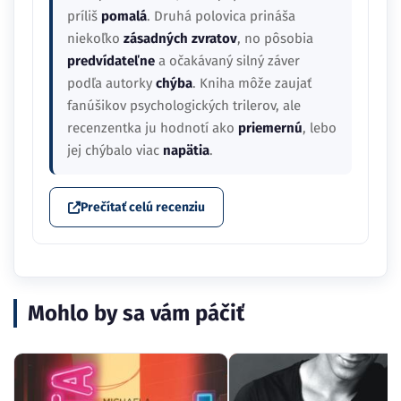
príliš
pomalá
. Druhá polovica prináša
niekoľko
zásadných zvratov
, no pôsobia
predvídateľne
a očakávaný silný záver
podľa autorky
chýba
. Kniha môže zaujať
fanúšikov psychologických trilerov, ale
recenzentka ju hodnotí ako
priemernú
, lebo
jej chýbalo viac
napätia
.
Prečítať celú recenziu
Mohlo by sa vám páčiť