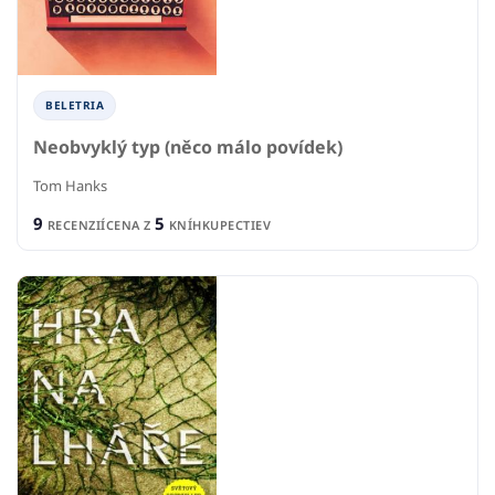
BELETRIA
Neobvyklý typ (něco málo povídek)
Tom Hanks
9
5
RECENZIÍ
CENA Z
KNÍHKUPECTIEV