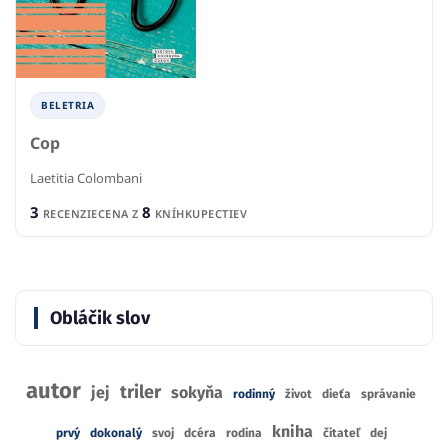
BELETRIA
Cop
Laetitia Colombani
3
8
RECENZIE
CENA Z
KNÍHKUPECTIEV
Obláčik slov
autor
triler
jej
sokyňa
rodinný
život
dieťa
správanie
kniha
prvý
dokonalý
svoj
dcéra
rodina
čitateľ
dej