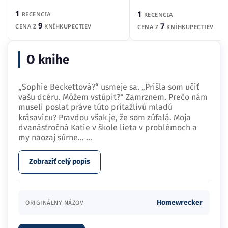
1
1
RECENCIA
RECENCIA
9
7
CENA Z
KNÍHKUPECTIEV
CENA Z
KNÍHKUPECTIEV
O knihe
„Sophie Beckettová?“ usmeje sa. „Prišla som učiť
vašu dcéru. Môžem vstúpiť?“ Zamrznem. Prečo nám
museli poslať práve túto príťažlivú mladú
krásavicu? Pravdou však je, že som zúfalá. Moja
dvanásťročná Katie v škole lieta v problémoch a
my naozaj súrne…
...
Zobraziť celý popis
Homewrecker
ORIGINÁLNY NÁZOV