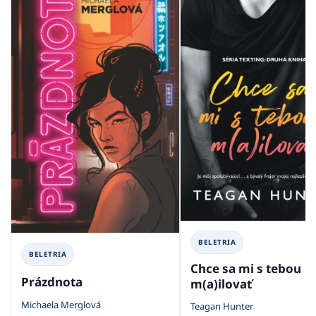
BELETRIA
BELETRIA
Chce sa mi s tebou
Prázdnota
m(a)ilovať
Michaela Merglová
Teagan Hunter