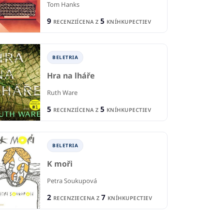
Tom Hanks
9
5
RECENZIÍ
CENA Z
KNÍHKUPECTIEV
BELETRIA
Hra na lháře
Ruth Ware
5
5
RECENZIÍ
CENA Z
KNÍHKUPECTIEV
BELETRIA
K moři
Petra Soukupová
2
7
RECENZIE
CENA Z
KNÍHKUPECTIEV