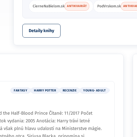
CierneNaBielom.sk
PodVrskom.sk
ANTIKVARIÁT
ANTIKVA
Detaily knihy
FANTASY
HARRY POTTER
RECENZIE
YOUNG- ADULT
c
 the Half-Blood Prince Čítané: 11/2017 Počet
Rok vydania: 2005 Anotácia: Harry trávi letné
á však plnú hlavu udalostí na Ministerstve mágie.
tného otca Siriusa Blacka, pripomína si