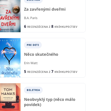
Za zavřenými dveřmi
B.A. Paris
6
8
RECENZIÍ
CENA Z
KNÍHKUPECTIEV
PRE DETI
Něco skutečného
Erin Watt
5
7
RECENZIÍ
CENA Z
KNÍHKUPECTIEV
BELETRIA
Neobvyklý typ (něco málo
povídek)