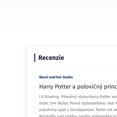
Recenzie
Nessi and her books
Harry Potter a polovičný prin
J.K.Rowling Pôvodný názov:Harry Potter and
strán: 544 Väzba: Pevná Vydavateľstvo: Ikar 
prázdniny opäť u Dursleyovcov. Tento rok m
Rozmýšľa nad smrťou svojho milovaného krs