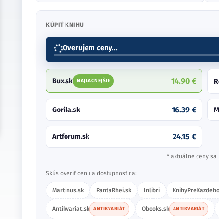
KÚPIŤ KNIHU
Overujem ceny...
14.90 €
Bux.sk
R
NAJLACNEJŠIE
16.39 €
Gorila.sk
M
24.15 €
Artforum.sk
* aktuálne ceny sa 
Skús overiť cenu a dostupnosť na:
Martinus.sk
PantaRhei.sk
Inlibri
KnihyPreKazdeho
Antikvariat.sk
Obooks.sk
ANTIKVARIÁT
ANTIKVARIÁT