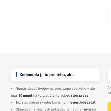
Knihomola je tu pre teba, ak…
Ak
Nemáš deväť životov na prečítanie všetkého – ale
ká
máš
10 minút
na to, zistiť, či to vôbec
stojí za čas
Túžiš po ďalšej skvelej knihe, len
nevieš, kde začať
Objavovanie knižných pokladov ťa napĺňa
rovnako