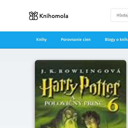
Knihy
Porovnanie cien
Blogy o kni