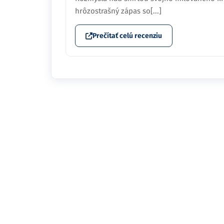
hrôzostrašný zápas so[...]
Prečítať celú recenziu