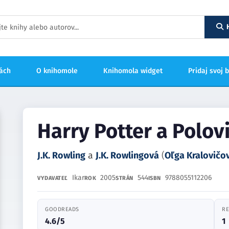
hách
O knihomole
Knihomola widget
Pridaj svoj 
Harry Potter a Polov
J.K. Rowling
a
J.K. Rowlingová
(
Oľga Kralovičo
Ikar
2005
544
9788055112206
VYDAVATEĽ
ROK
STRÁN
ISBN
GOODREADS
RE
4.6/5
1