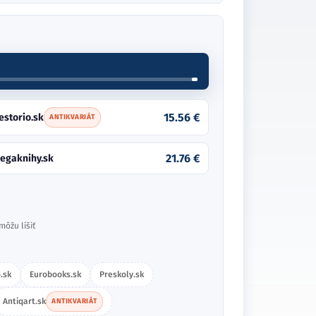
15.56 €
estorio.sk
ANTIKVARIÁT
21.76 €
egaknihy.sk
môžu líšiť
.sk
Eurobooks.sk
Preskoly.sk
Antiqart.sk
ANTIKVARIÁT