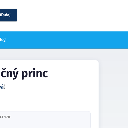
Hľadaj
blog
ičný princ
vá
)
CENZIE