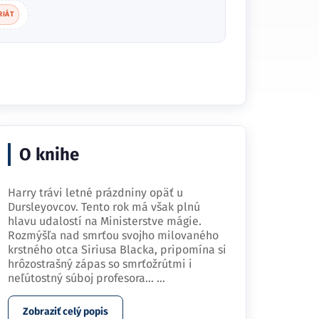
RIÁT
O knihe
Harry trávi letné prázdniny opäť u
Dursleyovcov. Tento rok má však plnú
hlavu udalostí na Ministerstve mágie.
Rozmýšľa nad smrťou svojho milovaného
krstného otca Siriusa Blacka, pripomína si
hrôzostrašný zápas so smrťožrútmi i
neľútostný súboj profesora…
...
Zobraziť celý popis