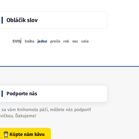
Obláčik slov
svoj
kniha
jeden
prečo
rok
vec
cela
Podporte nás
 sa vám Knihomola páči, môžete nás podporiť
vičkou. Ďakujeme!
Kúpte nám kávu