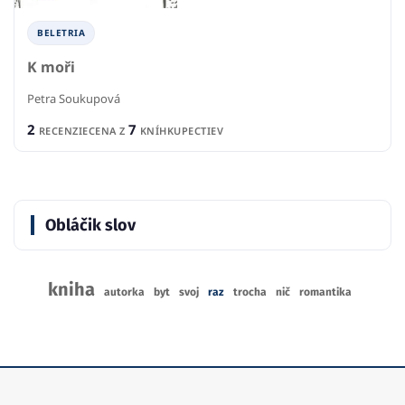
BELETRIA
K moři
Petra Soukupová
2
7
RECENZIE
CENA Z
KNÍHKUPECTIEV
Obláčik slov
kniha
autorka
byt
svoj
raz
trocha
nič
romantika