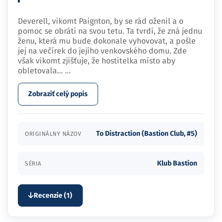
Deverell, vikomt Paignton, by se rád oženil a o
pomoc se obrátí na svou tetu. Ta tvrdí, že zná jednu
ženu, která mu bude dokonale vyhovovat, a pošle
jej na večírek do jejího venkovského domu. Zde
však vikomt zjišťuje, že hostitelka místo aby
obletovala…
...
Zobraziť celý popis
To Distraction (Bastion Club, #5)
ORIGINÁLNY NÁZOV
Klub Bastion
SÉRIA
Recenzie (1)