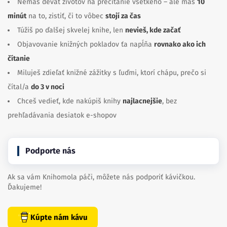
Nemáš deväť životov na prečítanie všetkého – ale máš
10
minút
na to, zistiť, či to vôbec
stojí za čas
Túžiš po ďalšej skvelej knihe, len
nevieš, kde začať
Objavovanie knižných pokladov ťa napĺňa
rovnako ako ich
čítanie
Miluješ zdieľať knižné zážitky s ľuďmi, ktorí chápu, prečo si
čítal/a
do 3 v noci
Chceš vedieť, kde nakúpiš knihy
najlacnejšie
, bez
prehľadávania desiatok e-shopov
Podporte nás
Ak sa vám Knihomola páči, môžete nás podporiť kávičkou.
Ďakujeme!
Kúpte nám kávu