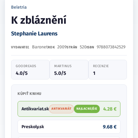
Beletria
K zbláznění
Stephanie Laurens
Baronet
2009
520
9788073842529
VYDAVATEĽ
ROK
STRÁN
ISBN
GOODREADS
MARTINUS
RECENZIE
4.0/5
5.0/5
1
KÚPIŤ KNIHU
4.28 €
Antikvariat.sk
ANTIKVARIÁT
NAJLACNEJŠIE
9.68 €
Preskoly.sk