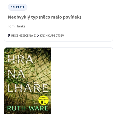
BELETRIA
Neobvyklý typ (něco málo povídek)
Tom Hanks
9
5
RECENZIÍ
CENA Z
KNÍHKUPECTIEV