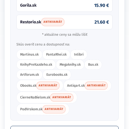
15.90 €
Gorila.sk
21.60 €
Restorio.sk
ANTIKVARIÁT
* aktuálne ceny sa môžu líšiť
Skús overiť cenu a dostupnosť na:
Martinus.sk
PantaRhei.sk
Inlibri
KnihyPreKazdeho.sk
Megaknihy.sk
Bux.sk
Artforum.sk
Eurobooks.sk
Obooks.sk
Antiqart.sk
ANTIKVARIÁT
ANTIKVARIÁT
CierneNaBielom.sk
ANTIKVARIÁT
PodVrskom.sk
ANTIKVARIÁT