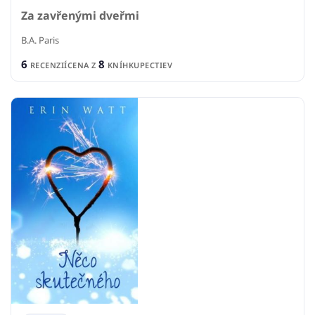
Za zavřenými dveřmi
B.A. Paris
6
8
RECENZIÍ
CENA Z
KNÍHKUPECTIEV