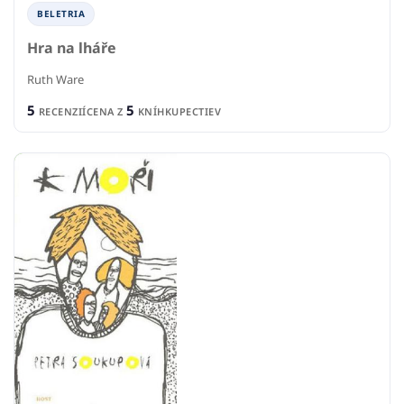
BELETRIA
Hra na lháře
Ruth Ware
5
5
RECENZIÍ
CENA Z
KNÍHKUPECTIEV