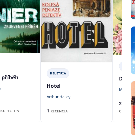
BELETR
BELETRIA
 příběh
Dom z 
Hotel
r
Martina
Arthur Hailey
2
RECENZ
1
KUPECTIEV
RECENCIA
CENA Z