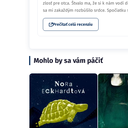
zlosť pre otca. Štvalo ma, že si k nám vodí d
sa mi zakaždým rozbúšilo srdce. Spočiatku s
Prečítať celú recenziu
Mohlo by sa vám páčiť