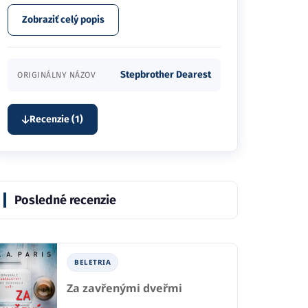
Zobraziť celý popis
Stepbrother Dearest
ORIGINÁLNY NÁZOV
Recenzie (1)
Posledné recenzie
BELETRIA
Za zavřenými dveřmi