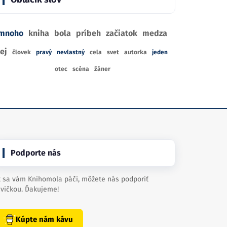
mnoho
kniha
bola
príbeh
začiatok
medza
jej
človek
pravý
nevlastný
cela
svet
autorka
jeden
otec
scéna
žáner
Podporte nás
 sa vám Knihomola páči, môžete nás podporiť
vičkou. Ďakujeme!
Kúpte nám kávu