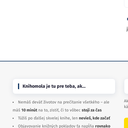
Knihomola je tu pre teba, ak…
Ak
Nemáš deväť životov na prečítanie všetkého – ale
ká
máš
10 minút
na to, zistiť, či to vôbec
stojí za čas
Túžiš po ďalšej skvelej knihe, len
nevieš, kde začať
Objavovanie knižných pokladov ťa napĺňa
rovnako