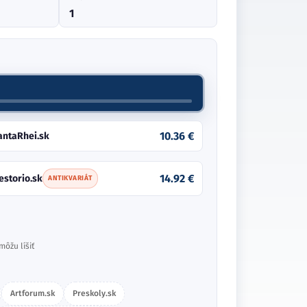
1
10.36 €
antaRhei.sk
14.92 €
estorio.sk
ANTIKVARIÁT
môžu líšiť
Artforum.sk
Preskoly.sk