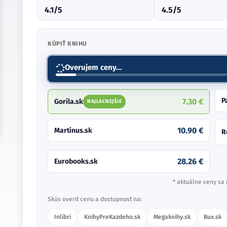
4.1/5
4.5/5
KÚPIŤ KNIHU
Overujem ceny...
P
7.30 €
Gorila.sk
NAJLACNEJŠIE
10.90 €
Martinus.sk
R
28.26 €
Eurobooks.sk
* aktuálne ceny sa 
Skús overiť cenu a dostupnosť na:
Inlibri
KnihyPreKazdeho.sk
Megaknihy.sk
Bux.sk