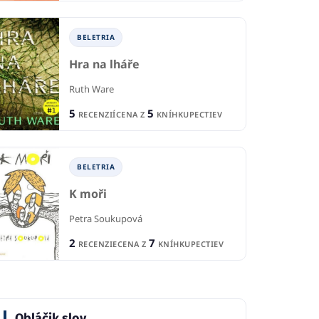
BELETRIA
Hra na lháře
Ruth Ware
5
5
RECENZIÍ
CENA Z
KNÍHKUPECTIEV
BELETRIA
K moři
Petra Soukupová
2
7
RECENZIE
CENA Z
KNÍHKUPECTIEV
Obláčik slov