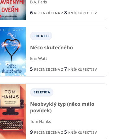
B.A. Paris
6
8
RECENZIÍ
CENA Z
KNÍHKUPECTIEV
PRE DETI
Něco skutečného
Erin Watt
5
7
IA
RECENZIÍ
CENA Z
KNÍHKUPECTIEV
BELETRIA
B
ruží
Vo dvojici
By
 Dacková
BELETRIA
Nicholas Sparks
Kel
Neobvyklý typ (něco málo
2
1
IE
RECENZIE
R
povídek)
1
6
KNÍHKUPECTVA
CENA Z
KNÍHKUPECTIEV
CE
Tom Hanks
9
5
RECENZIÍ
CENA Z
KNÍHKUPECTIEV