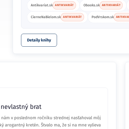
Antikvariat.sk
Obooks.sk
ANTIKVARIÁT
ANTIKVARIÁT
CierneNaBielom.sk
PodVrskom.sk
ANTIKVARIÁT
ANTIKVA
Detaily knihy
nevlastný brat
a k nám v poslednom ročníku strednej nasťahoval môj
aký arogantný kretén. Štvalo ma, že si na mne vylieva