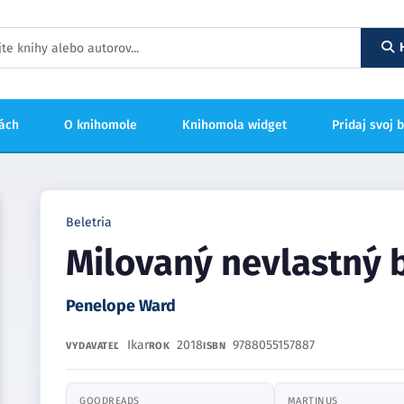
hách
O knihomole
Knihomola widget
Pridaj svoj 
Beletria
Milovaný nevlastný 
Penelope Ward
Ikar
2018
9788055157887
VYDAVATEĽ
ROK
ISBN
GOODREADS
MARTINUS