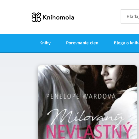
Knihy
Porovnanie cien
Blogy o kni