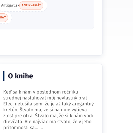
Antiqart.sk
ANTIKVARIÁT
RIÁT
O knihe
Keď sa k nám v poslednom ročníku
strednej nasťahoval môj nevlastný brat
Elec, netušila som, že je až taký arogantný
kretén. Štvalo ma, že si na mne vylieva
zlosť pre otca. Štvalo ma, že si k nám vodí
dievčatá. Ale najviac ma štvalo, že v jeho
prítomnosti sa…
...