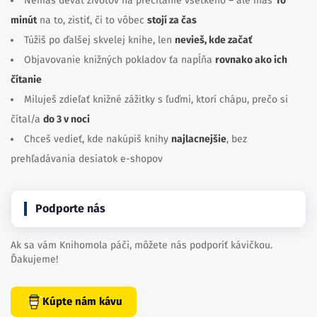
Nemáš deväť životov na prečítanie všetkého – ale máš
10
minút
na to, zistiť, či to vôbec
stojí za čas
Túžiš po ďalšej skvelej knihe, len
nevieš, kde začať
Objavovanie knižných pokladov ťa napĺňa
rovnako ako ich
čítanie
Miluješ zdieľať knižné zážitky s ľuďmi, ktorí chápu, prečo si
čítal/a
do 3 v noci
Chceš vedieť, kde nakúpiš knihy
najlacnejšie
, bez
prehľadávania desiatok e-shopov
Podporte nás
Ak sa vám Knihomola páči, môžete nás podporiť kávičkou.
Ďakujeme!
Kúpte nám kávu