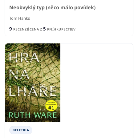
Neobvyklý typ (něco málo povídek)
Tom Hanks
9
5
RECENZIÍ
CENA Z
KNÍHKUPECTIEV
BELETRIA