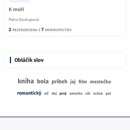
K moři
Petra Soukupová
2
7
RECENZIE
CENA Z
KNÍHKUPECTIEV
Obláčik slov
kniha
bola
príbeh
jej
film
mestečko
romantický
nič
dej
prvý
autorka
cól
scéna
pot