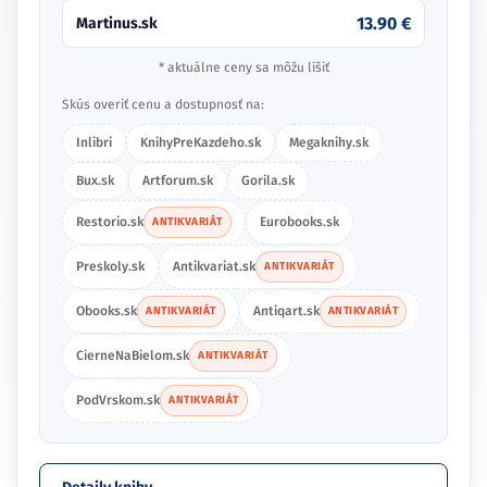
13.90 €
Martinus.sk
* aktuálne ceny sa môžu líšiť
Skús overiť cenu a dostupnosť na:
Inlibri
KnihyPreKazdeho.sk
Megaknihy.sk
Bux.sk
Artforum.sk
Gorila.sk
Restorio.sk
Eurobooks.sk
ANTIKVARIÁT
Preskoly.sk
Antikvariat.sk
ANTIKVARIÁT
Obooks.sk
Antiqart.sk
ANTIKVARIÁT
ANTIKVARIÁT
CierneNaBielom.sk
ANTIKVARIÁT
PodVrskom.sk
ANTIKVARIÁT