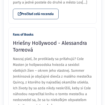
party a jedné postele do druhé a město Los[...]
Prečítať celú recenziu
Fans of Books
Hriešny Hollywood - Alessandra
Torreová
Naozaj platí, že protiklady sa priťahujú? Cole
Masten je hollywoodska hviezda a sexidol
všetkých žien – okrem jeho vlastnej. Summer
Jenkinsová je obyčajné dievča z malého mestečka
Quincy, z ktorého by najradšej okamžite utiekla.
Ich životy by sa azda nikdy neskrížili, keby si Cole
náhodou neprečítal knihu o tomto mestečku a
nedozvedel sa, že sa tu niekoľkým obyvateľom