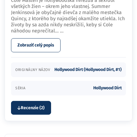
Cole Masten je hollywoodska hviezda a sexidol
všetkých žien – okrem jeho vlastnej. Summer
Jenkinsová je obyčajné dievča z malého mestečka
Quincy, z ktorého by najradšej okamžite utiekla. Ich
životy by sa azda nikdy neskrížili, keby si Cole
náhodou neprečítal…
...
Zobraziť celý popis
Hollywood Dirt (Hollywood Dirt, #1)
ORIGINÁLNY NÁZOV
Hollywood Dirt
SÉRIA
Recenzie (2)