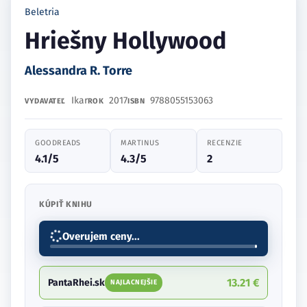
Beletria
Hriešny Hollywood
Alessandra R. Torre
Ikar
2017
9788055153063
VYDAVATEĽ
ROK
ISBN
GOODREADS
MARTINUS
RECENZIE
4.1/5
4.3/5
2
KÚPIŤ KNIHU
Overujem ceny...
13.21 €
PantaRhei.sk
NAJLACNEJŠIE