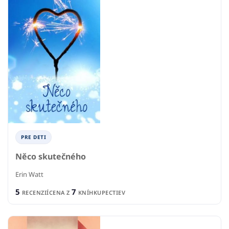
PRE DETI
Něco skutečného
Erin Watt
5
7
RECENZIÍ
CENA Z
KNÍHKUPECTIEV