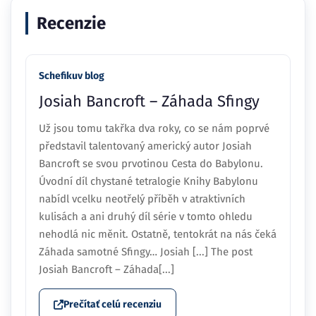
Recenzie
Schefikuv blog
Josiah Bancroft – Záhada Sfingy
Už jsou tomu takřka dva roky, co se nám poprvé
představil talentovaný americký autor Josiah
Bancroft se svou prvotinou Cesta do Babylonu.
Úvodní díl chystané tetralogie Knihy Babylonu
nabídl vcelku neotřelý příběh v atraktivních
kulisách a ani druhý díl série v tomto ohledu
nehodlá nic měnit. Ostatně, tentokrát na nás čeká
Záhada samotné Sfingy… Josiah [...] The post
Josiah Bancroft – Záhada[...]
Prečítať celú recenziu