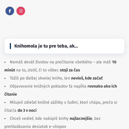
Facebook
Instagram
Knihomola je tu pre teba, ak…
Nemáš deväť životov na prečítanie všetkého – ale máš
10
minút
na to, zistiť, či to vôbec
stojí za čas
Túžiš po ďalšej skvelej knihe, len
nevieš, kde začať
Objavovanie knižných pokladov ťa napĺňa
rovnako ako ich
čítanie
Miluješ zdieľať knižné zážitky s ľuďmi, ktorí chápu, prečo si
čítal/a
do 3 v noci
Chceš vedieť, kde nakúpiš knihy
najlacnejšie
, bez
prehľadávania desiatok e-shopov