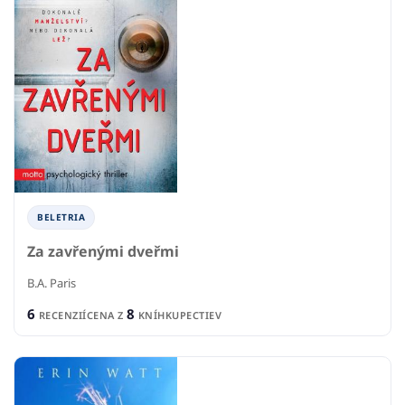
BELETRIA
Za zavřenými dveřmi
B.A. Paris
6
8
RECENZIÍ
CENA Z
KNÍHKUPECTIEV