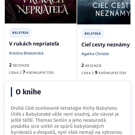
BELETRIA
BELETRIA
V rukách nepriateľa
Cieľ cesty neznámy
Kristína Brestenská
Agatha Christie
2
2
RECENZIE
RECENZIE
7
9
CENA Z
KNÍHKUPECTIEV
CENA Z
KNÍHKUPECTIEV
O knihe
Druhá část oceňované tetralogie Knihy Babylonu
Útěk z Babylonské věže není snadný, ale návrat je
ještě těžší. Thomas Senlin a jeho nesourodá
posádka sice unikli ze spárů babylonských
byrokratů a despotů, nyní však nemají na vybranou