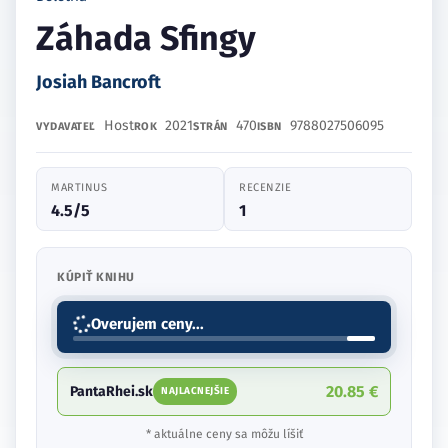
Záhada Sfingy
Josiah Bancroft
Host
2021
470
9788027506095
VYDAVATEĽ
ROK
STRÁN
ISBN
MARTINUS
RECENZIE
4.5/5
1
KÚPIŤ KNIHU
Overujem ceny...
20.85 €
PantaRhei.sk
NAJLACNEJŠIE
* aktuálne ceny sa môžu líšiť