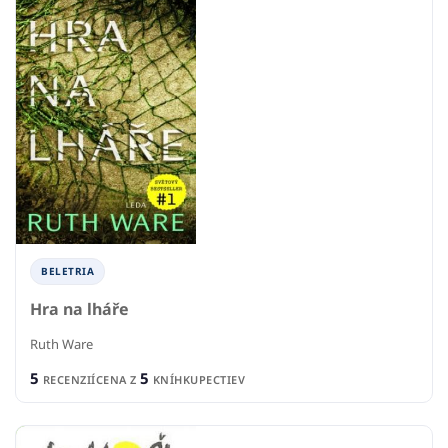
BELETRIA
Hra na lháře
Ruth Ware
5
5
RECENZIÍ
CENA Z
KNÍHKUPECTIEV