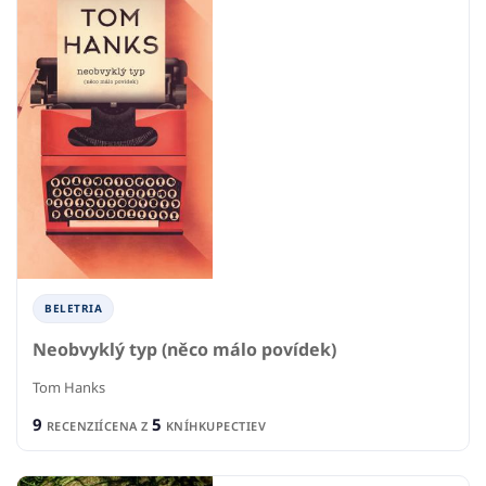
BELETRIA
Neobvyklý typ (něco málo povídek)
Tom Hanks
9
5
RECENZIÍ
CENA Z
KNÍHKUPECTIEV