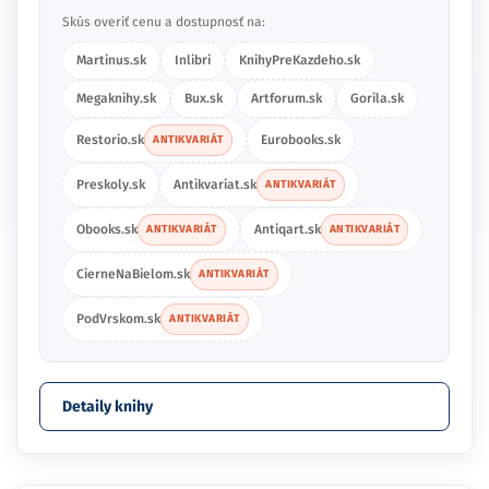
Skús overiť cenu a dostupnosť na:
Martinus.sk
Inlibri
KnihyPreKazdeho.sk
Megaknihy.sk
Bux.sk
Artforum.sk
Gorila.sk
Restorio.sk
Eurobooks.sk
ANTIKVARIÁT
Preskoly.sk
Antikvariat.sk
ANTIKVARIÁT
Obooks.sk
Antiqart.sk
ANTIKVARIÁT
ANTIKVARIÁT
CierneNaBielom.sk
ANTIKVARIÁT
PodVrskom.sk
ANTIKVARIÁT
Detaily knihy