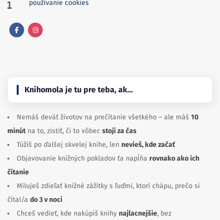
používanie cookies
Facebook
Instagram
Knihomola je tu pre teba, ak…
Nemáš deväť životov na prečítanie všetkého – ale máš
10
minút
na to, zistiť, či to vôbec
stojí za čas
Túžiš po ďalšej skvelej knihe, len
nevieš, kde začať
Objavovanie knižných pokladov ťa napĺňa
rovnako ako ich
čítanie
Miluješ zdieľať knižné zážitky s ľuďmi, ktorí chápu, prečo si
čítal/a
do 3 v noci
Chceš vedieť, kde nakúpiš knihy
najlacnejšie
, bez