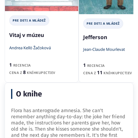
PRE DETI A MLÁDEŽ
PRE DETI A MLÁDEŽ
Vitaj v múzeu
Jefferson
Andrea Kellö Žačoková
Jean-Claude Mourlevat
1
1
RECENCIA
RECENCIA
8
11
CENA Z
KNÍHKUPECTIEV
CENA Z
KNÍHKUPECTIEV
O knihe
Flora has anterograde amnesia. She can't
remember anything day-to-day: the joke her friend
made, the instructions her parents gave her, how
old she is. Then she kisses someone she shouldn't,
and the next day she remembers it. It's the first