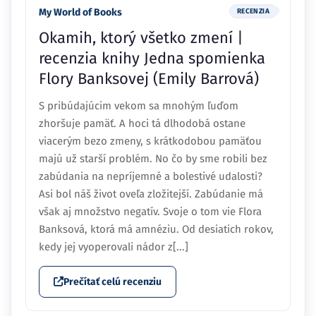
My World of Books
RECENZIA
Okamih, ktorý všetko zmení |
recenzia knihy Jedna spomienka
Flory Banksovej (Emily Barrová)
S pribúdajúcim vekom sa mnohým ľuďom
zhoršuje pamäť. A hoci tá dlhodobá ostane
viacerým bezo zmeny, s krátkodobou pamäťou
majú už starší problém. No čo by sme robili bez
zabúdania na nepríjemné a bolestivé udalosti?
Asi bol náš život oveľa zložitejší. Zabúdanie má
však aj množstvo negatív. Svoje o tom vie Flora
Banksová, ktorá má amnéziu. Od desiatich rokov,
kedy jej vyoperovali nádor z[...]
Prečítať celú recenziu