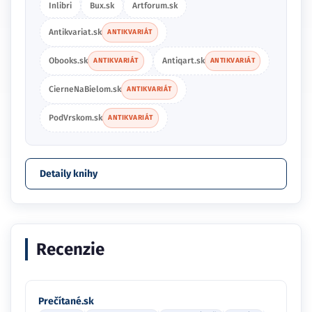
Inlibri
Bux.sk
Artforum.sk
Antikvariat.sk
ANTIKVARIÁT
Obooks.sk
Antiqart.sk
ANTIKVARIÁT
ANTIKVARIÁT
CierneNaBielom.sk
ANTIKVARIÁT
PodVrskom.sk
ANTIKVARIÁT
Detaily knihy
Recenzie
Prečítané.sk