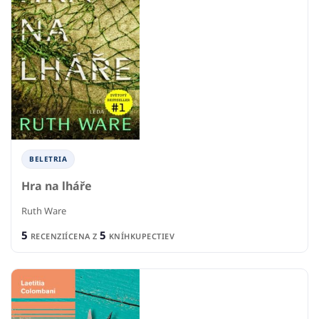
BELETRIA
Hra na lháře
Ruth Ware
5
5
RECENZIÍ
CENA Z
KNÍHKUPECTIEV