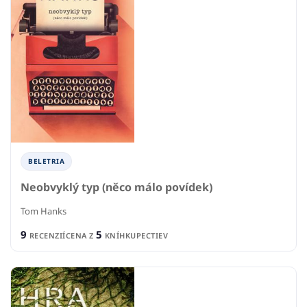
BELETRIA
Neobvyklý typ (něco málo povídek)
Tom Hanks
9
5
RECENZIÍ
CENA Z
KNÍHKUPECTIEV