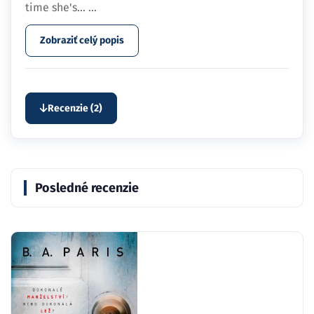
time she's…
...
Zobraziť celý popis
Recenzie (2)
Posledné recenzie