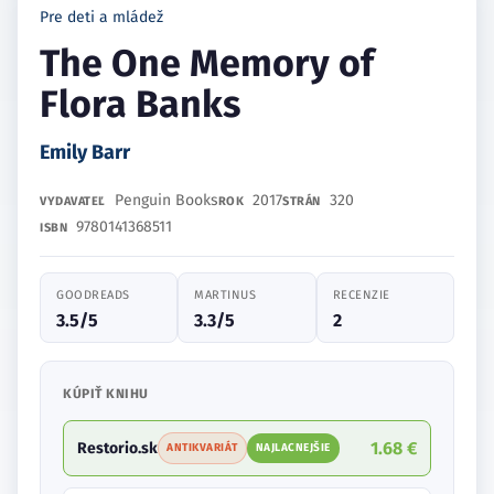
Pre deti a mládež
The One Memory of
Flora Banks
Emily Barr
Penguin Books
2017
320
VYDAVATEĽ
ROK
STRÁN
9780141368511
ISBN
GOODREADS
MARTINUS
RECENZIE
3.5/5
3.3/5
2
KÚPIŤ KNIHU
1.68 €
Restorio.sk
ANTIKVARIÁT
NAJLACNEJŠIE