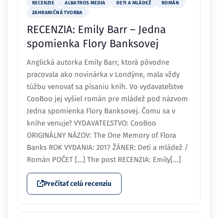
RECENZIE
ALBATROS MEDIA
DETI A MLÁDEŽ
ROMÁN
ZAHRANIČNÁ TVORBA
RECENZIA: Emily Barr – Jedna
spomienka Flory Banksovej
Anglická autorka Emily Barr, ktorá pôvodne
pracovala ako novinárka v Londýne, mala vždy
túžbu venovať sa písaniu kníh. Vo vydavateľstve
CooBoo jej vyšiel román pre mládež pod názvom
Jedna spomienka Flory Banksovej. Čomu sa v
knihe venuje? VYDAVATEĽSTVO: CooBoo
ORIGINÁLNY NÁZOV: The One Memory of Flora
Banks ROK VYDANIA: 2017 ŽÁNER: Deti a mládež /
Román POČET […] The post RECENZIA: Emily[...]
Prečítať celú recenziu