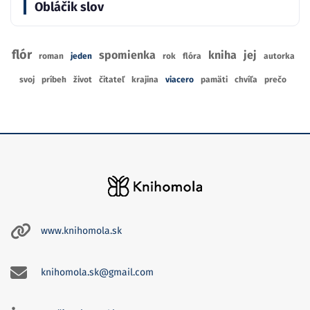
Obláčik slov
flór
spomienka
kniha
jej
roman
jeden
rok
flóra
autorka
svoj
príbeh
život
čitateľ
krajina
viacero
pamäti
chvíľa
prečo
www.knihomola.sk
knihomola.sk@gmail.com