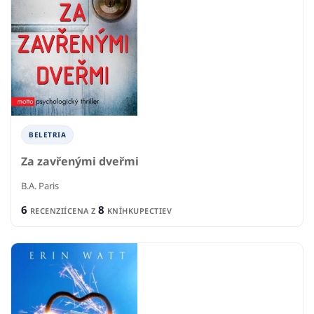
BELETRIA
Za zavřenými dveřmi
B.A. Paris
6
8
RECENZIÍ
CENA Z
KNÍHKUPECTIEV