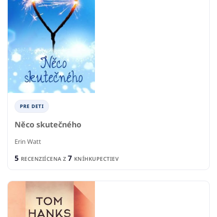
PRE DETI
Něco skutečného
Erin Watt
5
7
RECENZIÍ
CENA Z
KNÍHKUPECTIEV