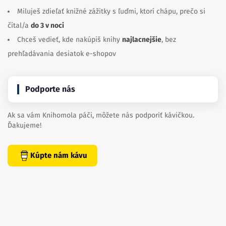
Miluješ zdieľať knižné zážitky s ľuďmi, ktorí chápu, prečo si
čítal/a
do 3 v noci
Chceš vedieť, kde nakúpiš knihy
najlacnejšie
, bez
prehľadávania desiatok e-shopov
Podporte nás
Ak sa vám Knihomola páči, môžete nás podporiť kávičkou.
Ďakujeme!
Kúpte nám kávu