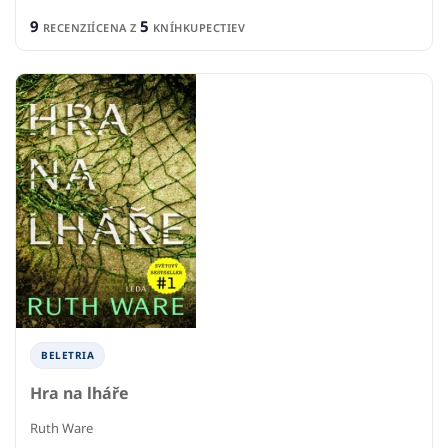
9
5
RECENZIÍ
CENA Z
KNÍHKUPECTIEV
BELETRIA
Hra na lháře
Ruth Ware