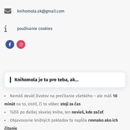
knihomola.sk@gmail.com
používanie cookies
Facebook
Instagram
Knihomola je tu pre teba, ak…
Nemáš deväť životov na prečítanie všetkého – ale máš
10
minút
na to, zistiť, či to vôbec
stojí za čas
Túžiš po ďalšej skvelej knihe, len
nevieš, kde začať
Objavovanie knižných pokladov ťa napĺňa
rovnako ako ich
čítanie