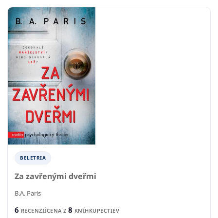
BELETRIA
Za zavřenými dveřmi
B.A. Paris
6
8
RECENZIÍ
CENA Z
KNÍHKUPECTIEV