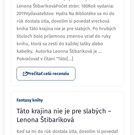
Lenona ŠtibaríkováPočet strán: 180Rok vydania:
2019Vydavateľstvo: Hydra Na Bibliotéke sa mi do
rúk dostala útla, dovolím si povedať vrecková
kniha Táto krajina nie je pre slabých. Po hrubých
tituloch bolo príjemnou zmenou vziať do ruky
knihu, ktorá sa zestí do každej tašky alebo
kabelky. Autorka Leonna Štibaríková je …
Pokračovať v čítaní "Táto[...]
Prečítať celú recenziu
Fantasy knihy
Táto krajina nie je pre slabých –
Lenona Štibaríková
Keď sa mi do rúk dostala útla, dovolím si povedať