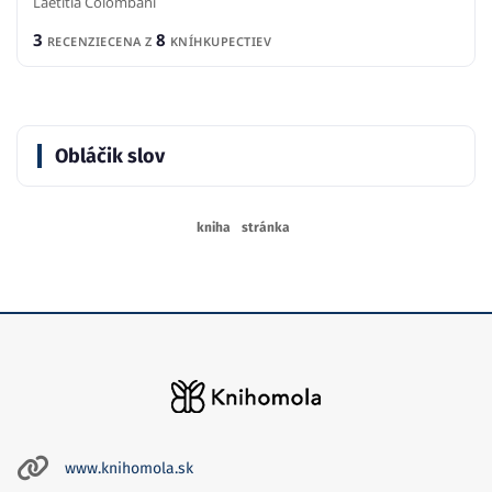
Laetitia Colombani
3
8
RECENZIE
CENA Z
KNÍHKUPECTIEV
Obláčik slov
kniha
stránka
www.knihomola.sk