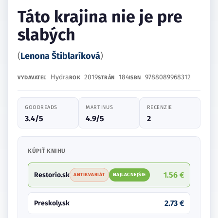
Táto krajina nie je pre
slabých
(
Lenona Štiblaríková
)
Hydra
2019
184
9788089968312
VYDAVATEĽ
ROK
STRÁN
ISBN
GOODREADS
MARTINUS
RECENZIE
3.4/5
4.9/5
2
KÚPIŤ KNIHU
1.56 €
Restorio.sk
ANTIKVARIÁT
NAJLACNEJŠIE
2.73 €
Preskoly.sk