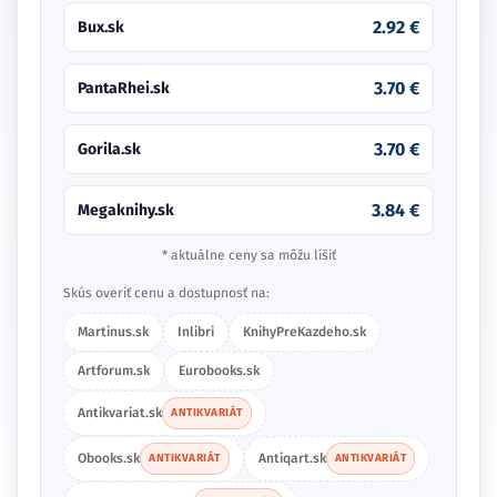
2.92 €
Bux.sk
3.70 €
PantaRhei.sk
3.70 €
Gorila.sk
3.84 €
Megaknihy.sk
* aktuálne ceny sa môžu líšiť
Skús overiť cenu a dostupnosť na:
Martinus.sk
Inlibri
KnihyPreKazdeho.sk
Artforum.sk
Eurobooks.sk
Antikvariat.sk
ANTIKVARIÁT
Obooks.sk
Antiqart.sk
ANTIKVARIÁT
ANTIKVARIÁT