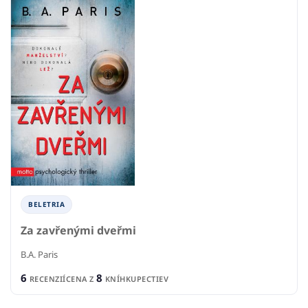
BELETRIA
Za zavřenými dveřmi
B.A. Paris
6
8
RECENZIÍ
CENA Z
KNÍHKUPECTIEV