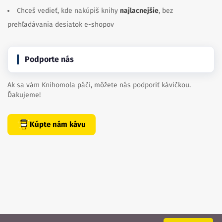
Chceš vedieť, kde nakúpiš knihy
najlacnejšie
, bez
prehľadávania desiatok e-shopov
Podporte nás
Ak sa vám Knihomola páči, môžete nás podporiť kávičkou.
Ďakujeme!
Kúpte nám kávu