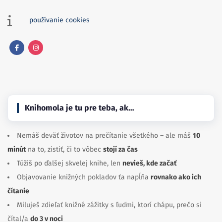
používanie cookies
Facebook
Instagram
Knihomola je tu pre teba, ak…
Nemáš deväť životov na prečítanie všetkého – ale máš
10
minút
na to, zistiť, či to vôbec
stojí za čas
Túžiš po ďalšej skvelej knihe, len
nevieš, kde začať
Objavovanie knižných pokladov ťa napĺňa
rovnako ako ich
čítanie
Miluješ zdieľať knižné zážitky s ľuďmi, ktorí chápu, prečo si
čítal/a
do 3 v noci