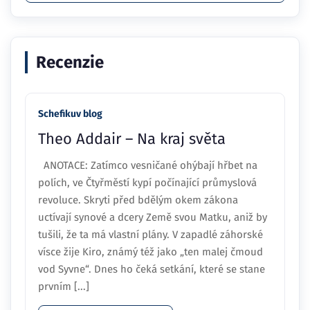
Recenzie
Schefikuv blog
Theo Addair – Na kraj světa
ANOTACE: Zatímco vesničané ohýbají hřbet na
polích, ve Čtyřměstí kypí počínající průmyslová
revoluce. Skryti před bdělým okem zákona
uctívají synové a dcery Země svou Matku, aniž by
tušili, že ta má vlastní plány. V zapadlé záhorské
vísce žije Kiro, známý též jako „ten malej čmoud
vod Syvne“. Dnes ho čeká setkání, které se stane
prvním [...]