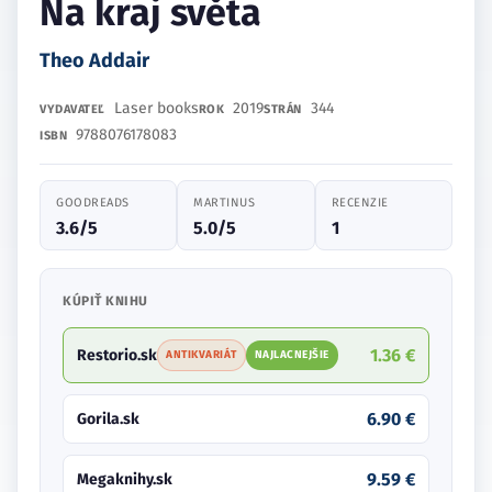
Na kraj světa
Theo Addair
Laser books
2019
344
VYDAVATEĽ
ROK
STRÁN
9788076178083
ISBN
GOODREADS
MARTINUS
RECENZIE
3.6/5
5.0/5
1
KÚPIŤ KNIHU
1.36 €
Restorio.sk
ANTIKVARIÁT
NAJLACNEJŠIE
6.90 €
Gorila.sk
9.59 €
Megaknihy.sk