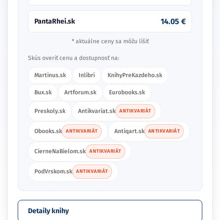
14.05 €
PantaRhei.sk
* aktuálne ceny sa môžu líšiť
Skús overiť cenu a dostupnosť na:
Martinus.sk
Inlibri
KnihyPreKazdeho.sk
Bux.sk
Artforum.sk
Eurobooks.sk
Preskoly.sk
Antikvariat.sk
ANTIKVARIÁT
Obooks.sk
Antiqart.sk
ANTIKVARIÁT
ANTIKVARIÁT
CierneNaBielom.sk
ANTIKVARIÁT
PodVrskom.sk
ANTIKVARIÁT
Detaily knihy