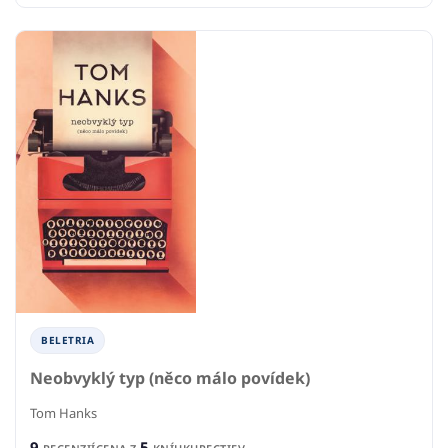
BELETRIA
Neobvyklý typ (něco málo povídek)
Tom Hanks
9
5