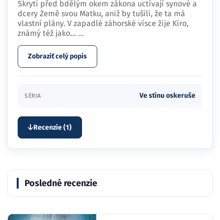
Skryti před bdělým okem zákona uctívají synové a
dcery Země svou Matku, aniž by tušili, že ta má
vlastní plány. V zapadlé záhorské vísce žije Kiro,
známý též jako…
...
Zobraziť celý popis
Ve stínu oskeruše
SÉRIA
Recenzie (1)
Posledné recenzie