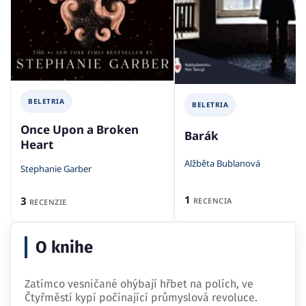
BELETRIA
BELETRIA
Once Upon a Broken
Barák
Heart
Alžběta Bublanová
Stephanie Garber
1
3
RECENCIA
RECENZIE
O knihe
Zatímco vesničané ohýbají hřbet na polích, ve
Čtyřměstí kypí počínající průmyslová revoluce.