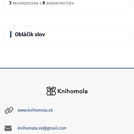
3
8
RECENZIE
CENA Z
KNÍHKUPECTIEV
Obláčik slov
www.knihomola.sk
knihomola.sk@gmail.com