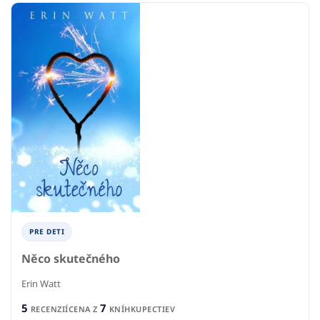
PRE DETI
Něco skutečného
Erin Watt
5
7
RECENZIÍ
CENA Z
KNÍHKUPECTIEV