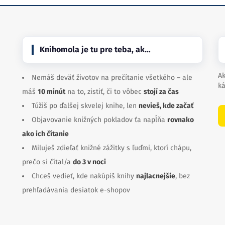
Knihomola je tu pre teba, ak…
Ak
Nemáš deväť životov na prečítanie všetkého – ale
ká
máš
10 minút
na to, zistiť, či to vôbec
stojí za čas
Túžiš po ďalšej skvelej knihe, len
nevieš, kde začať
Objavovanie knižných pokladov ťa napĺňa
rovnako
ako ich čítanie
Miluješ zdieľať knižné zážitky s ľuďmi, ktorí chápu,
prečo si čítal/a
do 3 v noci
Chceš vedieť, kde nakúpiš knihy
najlacnejšie
, bez
prehľadávania desiatok e-shopov