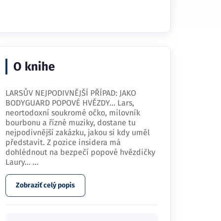
O knihe
LARSŮV NEJPODIVNĚJŠÍ PŘÍPAD: JAKO
BODYGUARD POPOVÉ HVĚZDY… Lars,
neortodoxní soukromé očko, milovník
bourbonu a řízné muziky, dostane tu
nejpodivnější zakázku, jakou si kdy uměl
představit. Z pozice insidera má
dohlédnout na bezpečí popové hvězdičky
Laury…
...
Zobraziť celý popis