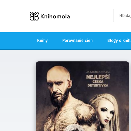
Knihy
Porovnanie cien
Blogy o kni