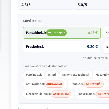
4.3/5
5.0/5
KÚPIŤ KNIHU
G
4.13 €
PantaRhei.sk
NAJLACNEJŠIE
9.20 €
Preskoly.sk
R
* aktuálne ceny sa 
Skús overiť cenu a dostupnosť na:
Martinus.sk
Inlibri
KnihyPreKazdeho.sk
Megaknihy
Antikvariat.sk
Obooks.sk
ANTIKVARIÁT
ANTIKVARIÁT
CierneNaBielom.sk
PodVrskom.sk
ANTIKVARIÁT
ANTIKVA