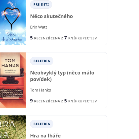
PRE DETI
Něco skutečného
Erin Watt
B
5
7
RECENZIÍ
CENA Z
KNÍHKUPECTIEV
BELETRIA
IA
Ží
Hodváb a oceľ
 to prísť
BELETRIA
Kat
Kat Martinová
Ágg
Neobvyklý typ (něco málo
1
2
R
povídek)
RECENZIE
CIA
2
CE
6
CENA Z
KNÍHKUPECTIEV
KNÍHKUPECTIEV
Tom Hanks
9
5
RECENZIÍ
CENA Z
KNÍHKUPECTIEV
BELETRIA
Hra na lháře