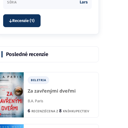
Lars
SÉRIA
Recenzie (1)
Posledné recenzie
BELETRIA
Za zavřenými dveřmi
B.A. Paris
6
8
RECENZIÍ
CENA Z
KNÍHKUPECTIEV