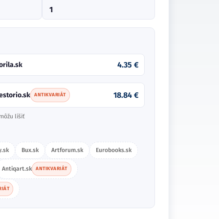
1
4.35 €
orila.sk
18.84 €
estorio.sk
ANTIKVARIÁT
môžu líšiť
.sk
Bux.sk
Artforum.sk
Eurobooks.sk
Antiqart.sk
ANTIKVARIÁT
RIÁT