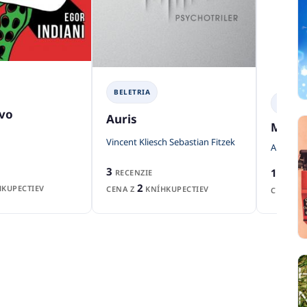
BELETRIA
BELETR
avo
Auris
Muselo
Vincent Kliesch Sebastian Fitzek
Andrea 
3
1
RECENZIE
RECEN
2
KUPECTIEV
CENA Z
KNÍHKUPECTIEV
CENA Z