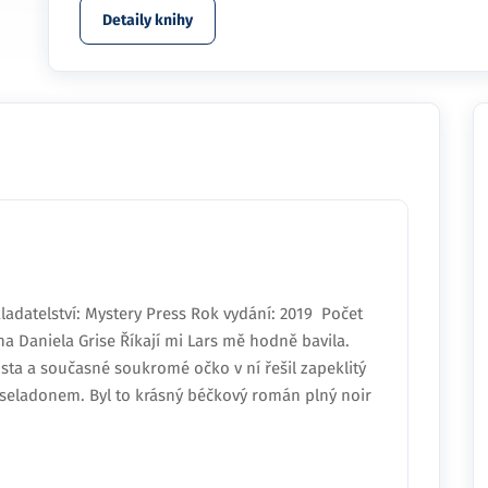
Detaily knihy
kladatelství: Mystery Press Rok vydání: 2019 Počet
na Daniela Grise Říkají mi Lars mě hodně bavila.
sta a současné soukromé očko v ní řešil zapeklitý
eladonem. Byl to krásný béčkový román plný noir