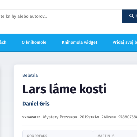
hách
O knihomole
Knihomola widget
Pridaj svoj 
Beletria
Lars láme kosti
Daniel Gris
Mystery Press
2019
240
97880758
VYDAVATEĽ
ROK
STRÁN
ISBN
GOODREADS
MARTINUS