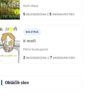
Ruth Ware
5
5
RECENZIÍ
CENA Z
KNÍHKUPECTIEV
BELETRIA
K moři
Petra Soukupová
2
7
RECENZIE
CENA Z
KNÍHKUPECTIEV
Obláčik slov