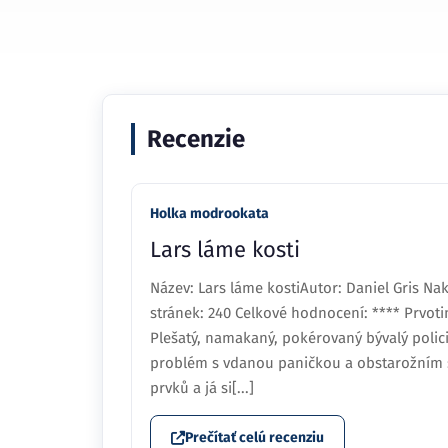
Recenzie
Holka modrookata
Lars láme kosti
Název: Lars láme kostiAutor: Daniel Gris Na
stránek: 240 Celkové hodnocení: **** Prvoti
Plešatý, namakaný, pokérovaný bývalý polici
problém s vdanou paničkou a obstarožním s
prvků a já si[...]
Prečítať celú recenziu