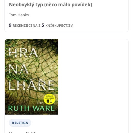
Neobvyklý typ (něco málo povídek)
Tom Hanks
9
5
RECENZIÍ
CENA Z
KNÍHKUPECTIEV
BELETRIA