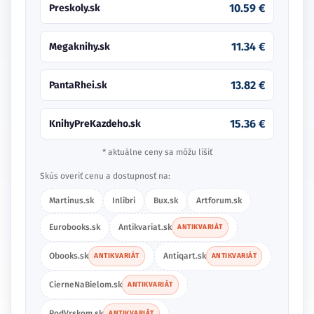
10.59 €
Preskoly.sk
11.34 €
Megaknihy.sk
13.82 €
PantaRhei.sk
15.36 €
KnihyPreKazdeho.sk
* aktuálne ceny sa môžu líšiť
Skús overiť cenu a dostupnosť na:
Martinus.sk
Inlibri
Bux.sk
Artforum.sk
Eurobooks.sk
Antikvariat.sk
ANTIKVARIÁT
Obooks.sk
Antiqart.sk
ANTIKVARIÁT
ANTIKVARIÁT
CierneNaBielom.sk
ANTIKVARIÁT
PodVrskom.sk
ANTIKVARIÁT