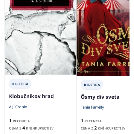
BELETRIA
BELETRIA
Klobučníkov hrad
Ôsmy div sveta
A.J. Cronin
Tania Farrelly
1
1
RECENCIA
RECENCIA
4
2
CENA Z
KNÍHKUPECTIEV
CENA Z
KNÍHKUPECTIEV