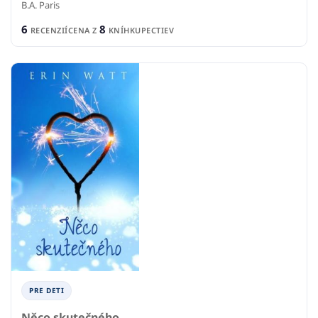
B.A. Paris
6
8
RECENZIÍ
CENA Z
KNÍHKUPECTIEV
PRE DETI
Něco skutečného