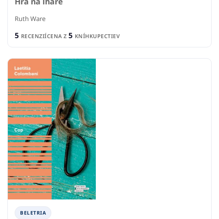
Hra na lháře
Ruth Ware
5
5
RECENZIÍ
CENA Z
KNÍHKUPECTIEV
BELETRIA