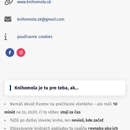
www.knihomola.sk
knihomola.sk@gmail.com
používanie cookies
Facebook
Instagram
Knihomola je tu pre teba, ak…
Nemáš deväť životov na prečítanie všetkého – ale máš
10
minút
na to, zistiť, či to vôbec
stojí za čas
Túžiš po ďalšej skvelej knihe, len
nevieš, kde začať
Objavovanie knižných pokladov ťa napĺňa
rovnako ako ich