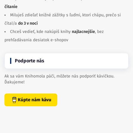
čítanie
Miluješ zdieľať knižné zážitky s ľuďmi, ktorí chápu, prečo si
čítal/a
do 3 v noci
Chceš vedieť, kde nakúpiš knihy
najlacnejšie
, bez
prehľadávania desiatok e-shopov
Podporte nás
Ak sa vám Knihomola páči, môžete nás podporiť kávičkou.
Ďakujeme!
Kúpte nám kávu