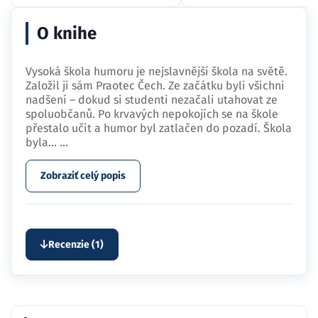
O knihe
Vysoká škola humoru je nejslavnější škola na světě.
Založil ji sám Praotec Čech. Ze začátku byli všichni
nadšení – dokud si studenti nezačali utahovat ze
spoluobčanů. Po krvavých nepokojích se na škole
přestalo učit a humor byl zatlačen do pozadí. Škola
byla…
...
Zobraziť celý popis
Recenzie (1)