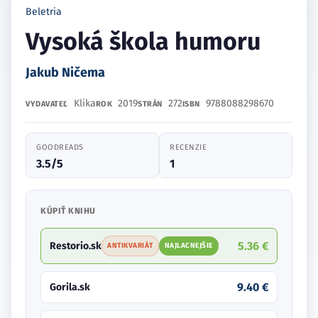
Beletria
Vysoká škola humoru
Jakub Ničema
Klika
2019
272
9788088298670
VYDAVATEĽ
ROK
STRÁN
ISBN
GOODREADS
RECENZIE
3.5/5
1
KÚPIŤ KNIHU
5.36 €
Restorio.sk
ANTIKVARIÁT
NAJLACNEJŠIE
9.40 €
Gorila.sk