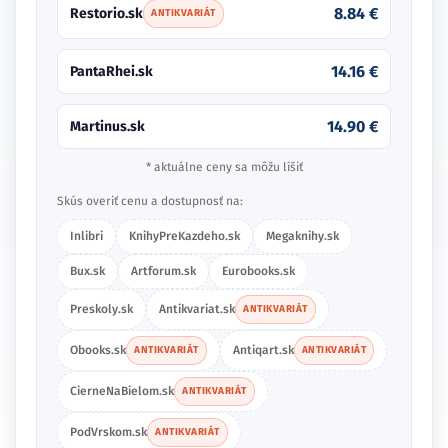
8.84 €
Restorio.sk
ANTIKVARIÁT
14.16 €
PantaRhei.sk
14.90 €
Martinus.sk
* aktuálne ceny sa môžu líšiť
Skús overiť cenu a dostupnosť na:
Inlibri
KnihyPreKazdeho.sk
Megaknihy.sk
Bux.sk
Artforum.sk
Eurobooks.sk
Preskoly.sk
Antikvariat.sk
ANTIKVARIÁT
Obooks.sk
Antiqart.sk
ANTIKVARIÁT
ANTIKVARIÁT
CierneNaBielom.sk
ANTIKVARIÁT
PodVrskom.sk
ANTIKVARIÁT