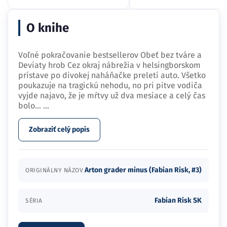
O knihe
Voľné pokračovanie bestsellerov Obeť bez tváre a
Deviaty hrob Cez okraj nábrežia v helsingborskom
prístave po divokej naháňačke preletí auto. Všetko
poukazuje na tragickú nehodu, no pri pitve vodiča
vyjde najavo, že je mŕtvy už dva mesiace a celý čas
bolo…
...
Zobraziť celý popis
Arton grader minus (Fabian Risk, #3)
ORIGINÁLNY NÁZOV
Fabian Risk SK
SÉRIA