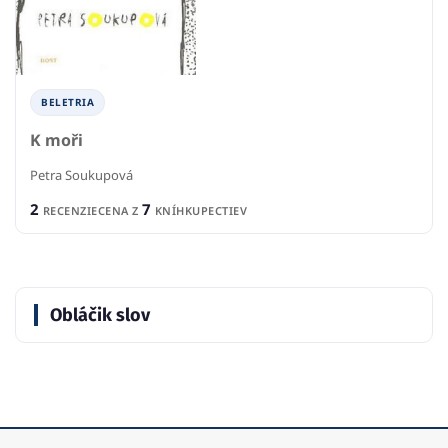
BELETRIA
K moři
Petra Soukupová
2
7
RECENZIE
CENA Z
KNÍHKUPECTIEV
Obláčik slov