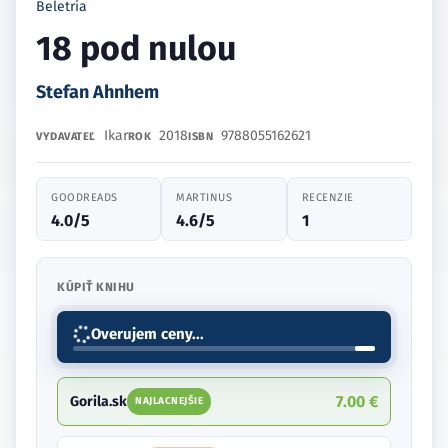
Beletria
18 pod nulou
Stefan Ahnhem
Ikar
2018
9788055162621
VYDAVATEĽ
ROK
ISBN
GOODREADS
MARTINUS
RECENZIE
4.0/5
4.6/5
1
KÚPIŤ KNIHU
Overujem ceny...
7.00 €
Gorila.sk
NAJLACNEJŠIE