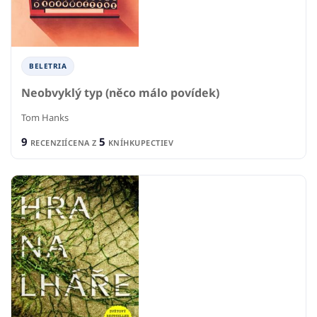
BELETRIA
Neobvyklý typ (něco málo povídek)
Tom Hanks
9
5
RECENZIÍ
CENA Z
KNÍHKUPECTIEV