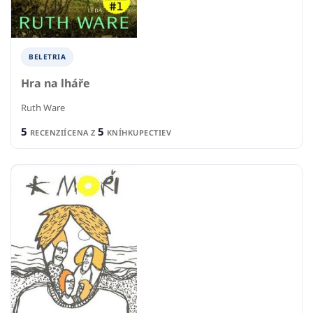
BELETRIA
Hra na lháře
Ruth Ware
5
5
RECENZIÍ
CENA Z
KNÍHKUPECTIEV