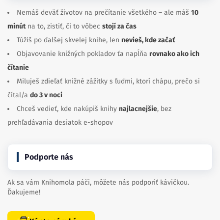
Nemáš deväť životov na prečítanie všetkého – ale máš
10
minút
na to, zistiť, či to vôbec
stojí za čas
Túžiš po ďalšej skvelej knihe, len
nevieš, kde začať
Objavovanie knižných pokladov ťa napĺňa
rovnako ako ich
čítanie
Miluješ zdieľať knižné zážitky s ľuďmi, ktorí chápu, prečo si
čítal/a
do 3 v noci
Chceš vedieť, kde nakúpiš knihy
najlacnejšie
, bez
prehľadávania desiatok e-shopov
Podporte nás
Ak sa vám Knihomola páči, môžete nás podporiť kávičkou.
Ďakujeme!