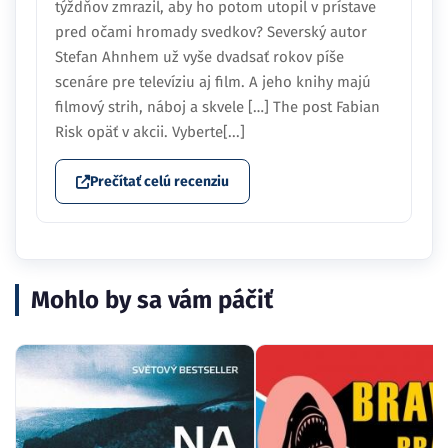
týždňov zmrazil, aby ho potom utopil v prístave
pred očami hromady svedkov? Severský autor
Stefan Ahnhem už vyše dvadsať rokov píše
scenáre pre televíziu aj film. A jeho knihy majú
filmový strih, náboj a skvele […] The post Fabian
Risk opäť v akcii. Vyberte[...]
Prečítať celú recenziu
Mohlo by sa vám páčiť