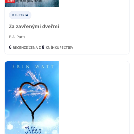
BELETRIA
Za zavřenými dveřmi
B.A. Paris
6
8
RECENZIÍ
CENA Z
KNÍHKUPECTIEV