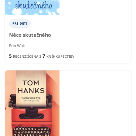
PRE DETI
Něco skutečného
Erin Watt
5
7
RECENZIÍ
CENA Z
KNÍHKUPECTIEV