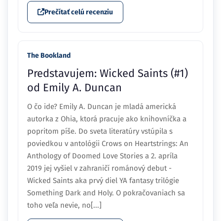
Prečítať celú recenziu
The Bookland
Predstavujem: Wicked Saints (#1)
od Emily A. Duncan
O čo ide? Emily A. Duncan je mladá americká
autorka z Ohia, ktorá pracuje ako knihovníčka a
popritom píše. Do sveta literatúry vstúpila s
poviedkou v antológii Crows on Heartstrings: An
Anthology of Doomed Love Stories a 2. apríla
2019 jej vyšiel v zahraničí románový debut -
Wicked Saints aka prvý diel YA fantasy trilógie
Something Dark and Holy. O pokračovaniach sa
toho veľa nevie, no[...]