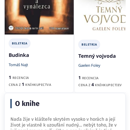
BELETRIA
BELETRIA
Budinka
Temný vojvoda
Tomáš Najt
Gaelen Foley
1
1
RECENCIA
RECENCIA
1
4
CENA Z
KNÍHKUPECTVA
CENA Z
KNÍHKUPECTIEV
O knihe
Naďa žije v klášteře skrytém vysoko v horách a její
život je vlastně k uzoufání nudný... nebýt toho, že v