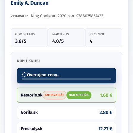
Emily A. Duncan
King Cool
2020
9788075857422
VYDAVATEĽ
ROK
ISBN
GOODREADS
MARTINUS
RECENZIE
3.6/5
4.0/5
4
KÚPIŤ KNIHU
Overujem ceny...
1.60 €
Restorio.sk
ANTIKVARIÁT
NAJLACNEJŠIE
2.80 €
Gorila.sk
12.27 €
Preskoly.sk