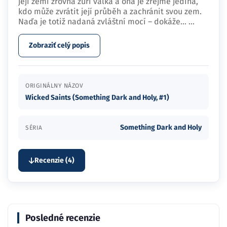
její zemi zrovna zuří válka a ona je zřejmě jediná,
kdo může zvrátit její průběh a zachránit svou zem.
Naďa je totiž nadaná zvláštní mocí – dokáže…
...
Zobraziť celý popis
ORIGINÁLNY NÁZOV
Wicked Saints (Something Dark and Holy, #1)
Something Dark and Holy
SÉRIA
Recenzie (4)
Posledné recenzie