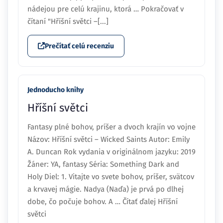
nádejou pre celú krajinu, ktorá … Pokračovať v
čítaní "Hříšní světci –[...]
Prečítať celú recenziu
Jednoducho knihy
Hříšní světci
Fantasy plné bohov, príšer a dvoch krajín vo vojne
Názov: Hříšní světci – Wicked Saints Autor: Emily
A. Duncan Rok vydania v originálnom jazyku: 2019
Žáner: YA, fantasy Séria: Something Dark and
Holy Diel: 1. Vitajte vo svete bohov, príšer, svätcov
a krvavej mágie. Nadya (Naďa) je prvá po dlhej
dobe, čo počuje bohov. A … Čítať ďalej Hříšní
světci