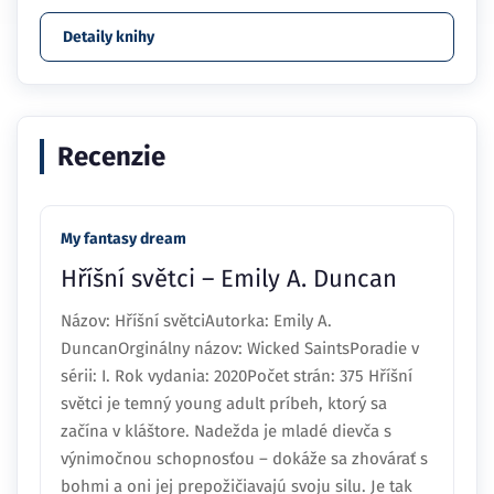
Detaily knihy
Recenzie
My fantasy dream
Hříšní světci – Emily A. Duncan
Názov: Hříšní světciAutorka: Emily A.
DuncanOrginálny názov: Wicked SaintsPoradie v
sérii: I. Rok vydania: 2020Počet strán: 375 Hříšní
světci je temný young adult príbeh, ktorý sa
začína v kláštore. Nadežda je mladé dievča s
výnimočnou schopnosťou – dokáže sa zhovárať s
bohmi a oni jej prepožičiavajú svoju silu. Je tak