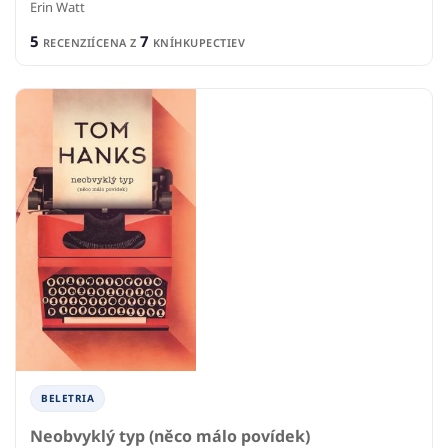
Erin Watt
5
7
RECENZIÍ
CENA Z
KNÍHKUPECTIEV
BELETRIA
Neobvyklý typ (něco málo povídek)