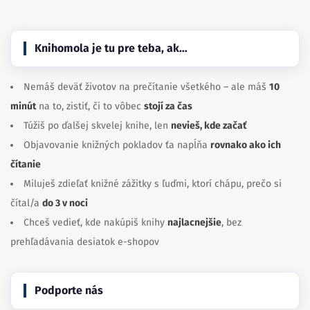
Knihomola je tu pre teba, ak…
Nemáš deväť životov na prečítanie všetkého – ale máš
10
minút
na to, zistiť, či to vôbec
stojí za čas
Túžiš po ďalšej skvelej knihe, len
nevieš, kde začať
Objavovanie knižných pokladov ťa napĺňa
rovnako ako ich
čítanie
Miluješ zdieľať knižné zážitky s ľuďmi, ktorí chápu, prečo si
čítal/a
do 3 v noci
Chceš vedieť, kde nakúpiš knihy
najlacnejšie
, bez
prehľadávania desiatok e-shopov
Podporte nás