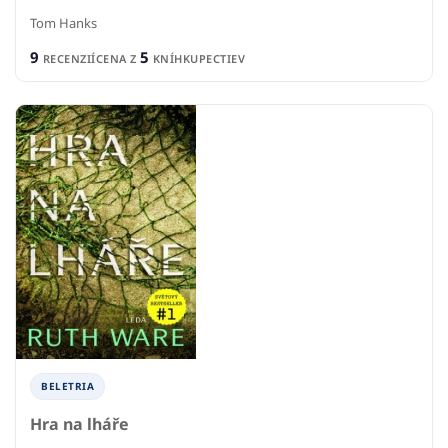
Tom Hanks
9
5
RECENZIÍ
CENA Z
KNÍHKUPECTIEV
BELETRIA
Hra na lháře