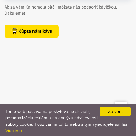
Ak sa vám Knihomola páči, môžete nás podporiť kávičkou.
Ďakujeme!
Kúpte nám kávu
Tento web používa na poskytovanie služieb,
Zatvoriť
created by
danielhrenak.sk
personalizáciu reklám a na analýzu návštevnosti
Späť
📨
súbory cookie. Používaním tohto webu s tým vyjadrujete súhlas.
Knihomola. 2017 - 2026.
Viac info
na