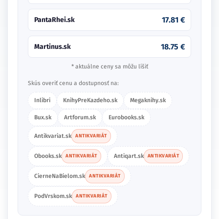
17.81 €
PantaRhei.sk
18.75 €
Martinus.sk
* aktuálne ceny sa môžu líšiť
Skús overiť cenu a dostupnosť na:
Inlibri
KnihyPreKazdeho.sk
Megaknihy.sk
Bux.sk
Artforum.sk
Eurobooks.sk
Antikvariat.sk
ANTIKVARIÁT
Obooks.sk
Antiqart.sk
ANTIKVARIÁT
ANTIKVARIÁT
CierneNaBielom.sk
ANTIKVARIÁT
PodVrskom.sk
ANTIKVARIÁT