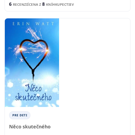
6
8
RECENZIÍ
CENA Z
KNÍHKUPECTIEV
PRE DETI
Něco skutečného