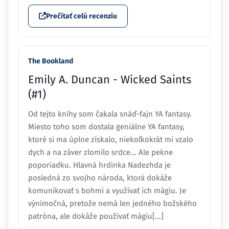
Prečítať celú recenziu
The Bookland
Emily A. Duncan - Wicked Saints
(#1)
Od tejto knihy som čakala snáď-fajn YA fantasy.
Miesto toho som dostala geniálne YA fantasy,
ktoré si ma úplne získalo, niekoľkokrát mi vzalo
dych a na záver zlomilo srdce... Ale pekne
poporiadku. Hlavná hrdinka Nadezhda je
posledná zo svojho národa, ktorá dokáže
komunikovať s bohmi a využívať ich mágiu. Je
výnimočná, pretože nemá len jedného božského
patróna, ale dokáže používať mágiu[...]