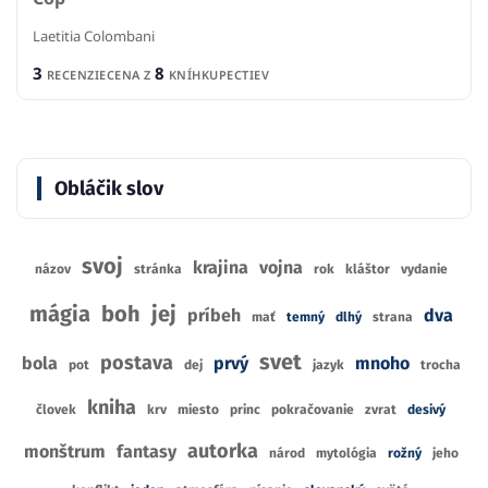
Laetitia Colombani
3
8
RECENZIE
CENA Z
KNÍHKUPECTIEV
Obláčik slov
svoj
krajina
vojna
názov
stránka
rok
kláštor
vydanie
mágia
boh
jej
príbeh
dva
mať
temný
dlhý
strana
svet
postava
bola
prvý
mnoho
pot
dej
jazyk
trocha
kniha
človek
krv
miesto
princ
pokračovanie
zvrat
desivý
autorka
monštrum
fantasy
národ
mytológia
rožný
jeho