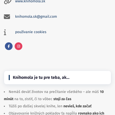
www.knihomola.sk
knihomola.sk@gmail.com
používanie cookies
Facebook
Instagram
Knihomola je tu pre teba, ak…
Nemáš deväť životov na prečítanie všetkého – ale máš
10
minút
na to, zistiť, či to vôbec
stojí za čas
Túžiš po ďalšej skvelej knihe, len
nevieš, kde začať
Objavovanie knižných pokladov ťa napĺňa
rovnako ako ich