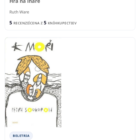
Hra na lháře
Ruth Ware
5
5
RECENZIÍ
CENA Z
KNÍHKUPECTIEV
BELETRIA