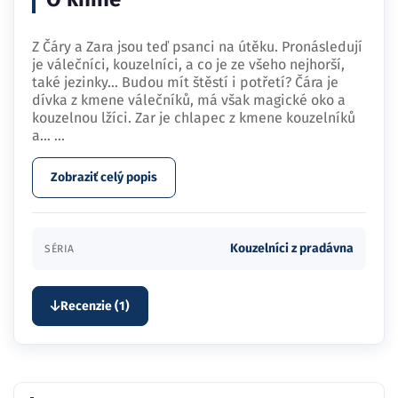
Z Čáry a Zara jsou teď psanci na útěku. Pronásledují
je válečníci, kouzelníci, a co je ze všeho nejhorší,
také jezinky... Budou mít štěstí i potřetí? Čára je
dívka z kmene válečníků, má však magické oko a
kouzelnou lžíci. Zar je chlapec z kmene kouzelníků
a…
...
Zobraziť celý popis
Kouzelníci z pradávna
SÉRIA
Recenzie (1)