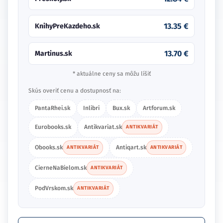
13.35 €
KnihyPreKazdeho.sk
13.70 €
Martinus.sk
* aktuálne ceny sa môžu líšiť
Skús overiť cenu a dostupnosť na:
PantaRhei.sk
Inlibri
Bux.sk
Artforum.sk
Eurobooks.sk
Antikvariat.sk
ANTIKVARIÁT
Obooks.sk
Antiqart.sk
ANTIKVARIÁT
ANTIKVARIÁT
CierneNaBielom.sk
ANTIKVARIÁT
PodVrskom.sk
ANTIKVARIÁT