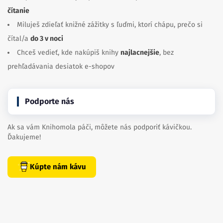
čítanie
Miluješ zdieľať knižné zážitky s ľuďmi, ktorí chápu, prečo si
čítal/a
do 3 v noci
Chceš vedieť, kde nakúpiš knihy
najlacnejšie
, bez
prehľadávania desiatok e-shopov
Podporte nás
Ak sa vám Knihomola páči, môžete nás podporiť kávičkou.
Ďakujeme!
Kúpte nám kávu