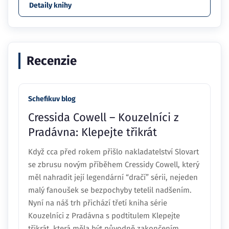
Detaily knihy
Recenzie
Schefikuv blog
Cressida Cowell – Kouzelníci z
Pradávna: Klepejte třikrát
Když cca před rokem přišlo nakladatelství Slovart
se zbrusu novým příběhem Cressidy Cowell, který
měl nahradit její legendární “dračí” sérii, nejeden
malý fanoušek se bezpochyby tetelil nadšením.
Nyní na náš trh přichází třetí kniha série
Kouzelníci z Pradávna s podtitulem Klepejte
třikrát, která měla být původně zakončením