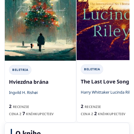
BELETRIA
BELETRIA
The Last Love Song
Hviezdna brána
Harry Whittaker Lucinda Riley
Ingvild H. Rishøi
2
2
RECENZIE
RECENZIE
2
7
CENA Z
KNÍHKUPECTIEV
CENA Z
KNÍHKUPECTIEV
O knihe