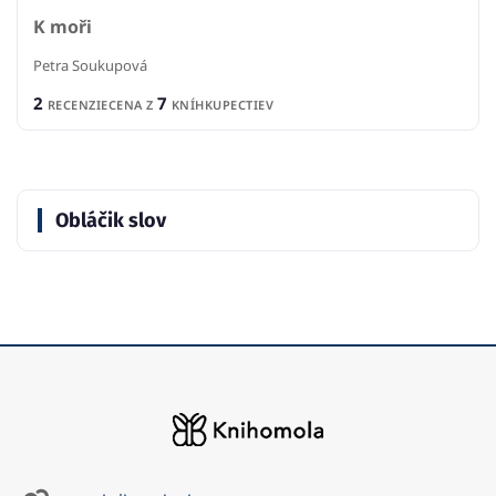
K moři
Petra Soukupová
2
7
RECENZIE
CENA Z
KNÍHKUPECTIEV
Obláčik slov