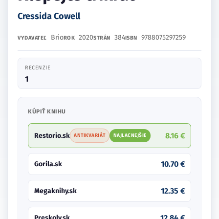
Cressida Cowell
Brio
2020
384
9788075297259
VYDAVATEĽ
ROK
STRÁN
ISBN
RECENZIE
1
KÚPIŤ KNIHU
8.16 €
Restorio.sk
ANTIKVARIÁT
NAJLACNEJŠIE
10.70 €
Gorila.sk
12.35 €
Megaknihy.sk
12.84 €
Preskoly.sk