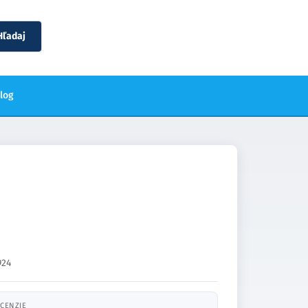
Hľadaj
blog
924
CENZIE