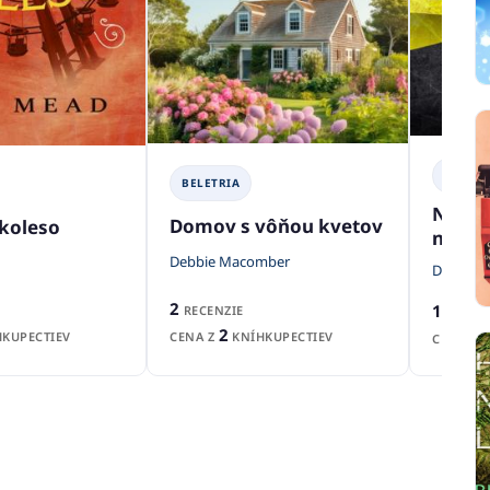
BELETR
BELETRIA
Nevin
Domov s vôňou kvetov
koleso
neodp
Debbie Macomber
Dominik
2
1
RECENZIE
RECEN
2
CENA Z
KNÍHKUPECTIEV
KUPECTIEV
CENA Z