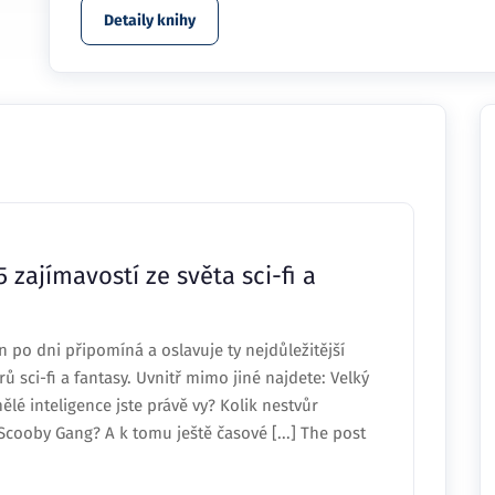
Detaily knihy
 zajímavostí ze světa sci-fi a
po dni připomíná a oslavuje ty nejdůležitější
ů sci-fi a fantasy. Uvnitř mimo jiné najdete: Velký
lé inteligence jste právě vy? Kolik nestvůr
 Scooby Gang? A k tomu ještě časové [...] The post