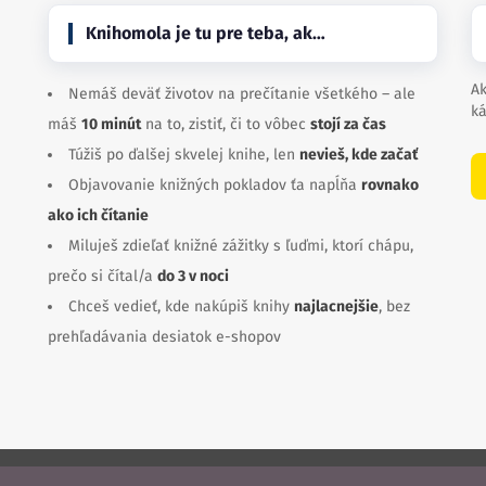
Knihomola je tu pre teba, ak…
Ak
Nemáš deväť životov na prečítanie všetkého – ale
ká
máš
10 minút
na to, zistiť, či to vôbec
stojí za čas
Túžiš po ďalšej skvelej knihe, len
nevieš, kde začať
Objavovanie knižných pokladov ťa napĺňa
rovnako
ako ich čítanie
Miluješ zdieľať knižné zážitky s ľuďmi, ktorí chápu,
prečo si čítal/a
do 3 v noci
Chceš vedieť, kde nakúpiš knihy
najlacnejšie
, bez
prehľadávania desiatok e-shopov