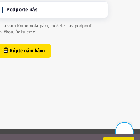
Podporte nás
 sa vám Knihomola páči, môžete nás podporiť
vičkou. Ďakujeme!
Kúpte nám kávu
📨
created by
danielhrenak.sk