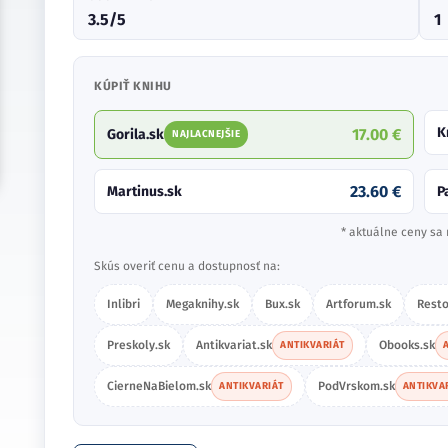
3.5/5
1
KÚPIŤ KNIHU
K
17.00 €
Gorila.sk
NAJLACNEJŠIE
23.60 €
Martinus.sk
P
* aktuálne ceny sa 
Skús overiť cenu a dostupnosť na:
Inlibri
Megaknihy.sk
Bux.sk
Artforum.sk
Resto
Preskoly.sk
Antikvariat.sk
Obooks.sk
ANTIKVARIÁT
CierneNaBielom.sk
PodVrskom.sk
ANTIKVARIÁT
ANTIKVA