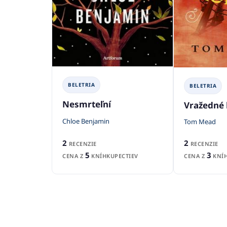
BELETRIA
BELETRIA
Nesmrteľní
Vražedné 
Chloe Benjamin
Tom Mead
2
2
RECENZIE
RECENZIE
5
3
CENA Z
KNÍHKUPECTIEV
CENA Z
KNÍH