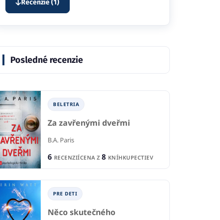
Recenzie (1)
Posledné recenzie
BELETRIA
Za zavřenými dveřmi
B.A. Paris
6
8
RECENZIÍ
CENA Z
KNÍHKUPECTIEV
PRE DETI
Něco skutečného