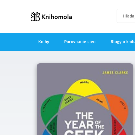
Knihy
Porovnanie cien
Blogy o kni