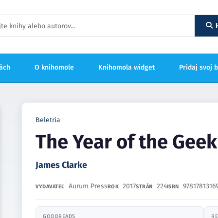
hách
O knihomole
Knihomola widget
Pridaj svoj 
Beletria
The Year of the Geek
James Clarke
Aurum Press
2017
224
9781781316
VYDAVATEĽ
ROK
STRÁN
ISBN
GOODREADS
RE