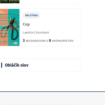
BELETRIA
Cop
Laetitia Colombani
3
8
RECENZIE
CENA Z
KNÍHKUPECTIEV
Obláčik slov