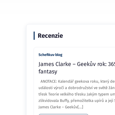
Recenzie
Schefikuv blog
James Clarke – Geekův rok: 365
fantasy
ANOTACE: Kalendář geekova roku, který den 
události výročí a dobrodružství ve světě žánr
třesk Teorie velkého třesku Jakým typem umě
zlikvidovala Buffy, přemožitelka upírů a její
James Clarke – Geekův[...]