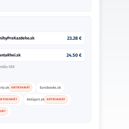
23.28 €
nihyPreKazdeho.sk
24.50 €
antaRhei.sk
môžu líšiť
rio.sk
Eurobooks.sk
ANTIKVARIÁT
Antiqart.sk
ANTIKVARIÁT
ANTIKVARIÁT
RIÁT