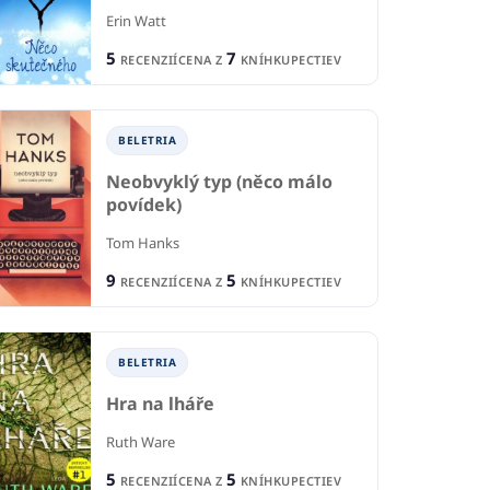
Erin Watt
5
7
RECENZIÍ
CENA Z
KNÍHKUPECTIEV
BELETRIA
BELETRIA
IA
Neobvyklý typ (něco málo
B
Nevinnost se
povídek)
ným se
zavázanýma očima
N
ouští
Tom Hanks
Alessandra Torre
Seb
 Dán
9
5
RECENZIÍ
CENA Z
KNÍHKUPECTIEV
1
2
RECENCIA
R
CIA
1
1
CENA Z
KNÍHKUPECTVA
CE
KNÍHKUPECTVA
BELETRIA
Hra na lháře
Ruth Ware
5
5
RECENZIÍ
CENA Z
KNÍHKUPECTIEV