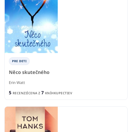
PRE DETI
Něco skutečného
Erin Watt
5
7
RECENZIÍ
CENA Z
KNÍHKUPECTIEV