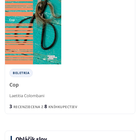
BELETRIA
Cop
Laetitia Colombani
3
8
RECENZIE
CENA Z
KNÍHKUPECTIEV
Obláčik slov