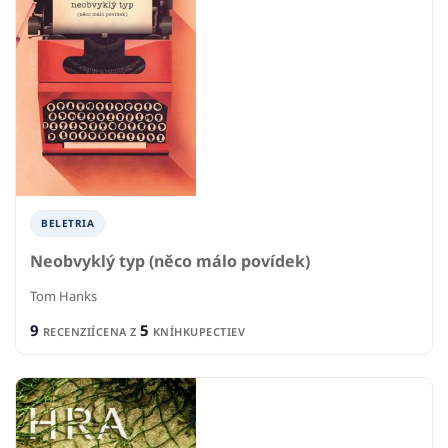
BELETRIA
Neobvyklý typ (něco málo povídek)
Tom Hanks
9
5
RECENZIÍ
CENA Z
KNÍHKUPECTIEV