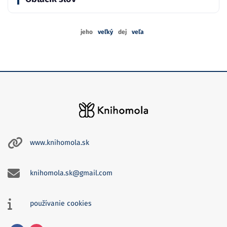
jeho
veľký
dej
veľa
www.knihomola.sk
knihomola.sk@gmail.com
používanie cookies