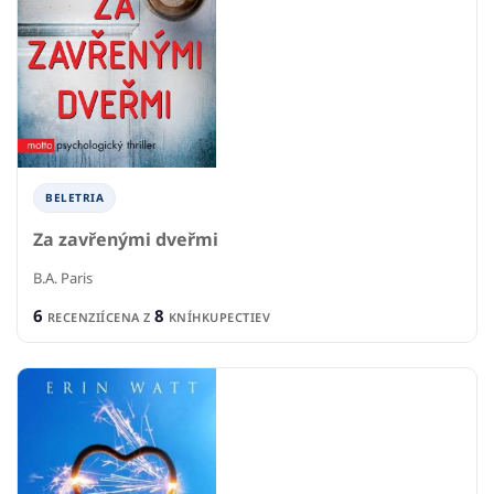
BELETRIA
Za zavřenými dveřmi
B.A. Paris
6
8
RECENZIÍ
CENA Z
KNÍHKUPECTIEV