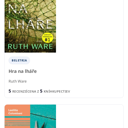
BELETRIA
Hra na lháře
Ruth Ware
5
5
RECENZIÍ
CENA Z
KNÍHKUPECTIEV