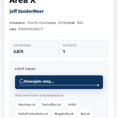
Jeff VanderMeer
Fourth Estate
2018
884
VYDAVATEĽ
ROK
STRÁN
9780008288211
ISBN
GOODREADS
RECENZIE
3.8/5
1
KÚPIŤ KNIHU
Overujem ceny...
Skús overiť cenu a dostupnosť na:
Martinus.sk
PantaRhei.sk
Inlibri
KnihyPreKazdeho.sk
Megaknihy.sk
Bux.sk