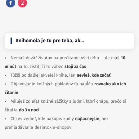
Facebook
Instagram
Knihomola je tu pre teba, ak…
Nemáš deväť životov na prečítanie všetkého – ale máš
10
minút
na to, zistiť, či to vôbec
stojí za čas
Túžiš po ďalšej skvelej knihe, len
nevieš, kde začať
Objavovanie knižných pokladov ťa napĺňa
rovnako ako ich
čítanie
Miluješ zdieľať knižné zážitky s ľuďmi, ktorí chápu, prečo si
čítal/a
do 3 v noci
Chceš vedieť, kde nakúpiš knihy
najlacnejšie
, bez
prehľadávania desiatok e-shopov