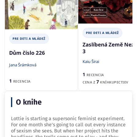
PRE DETI A MLÁDEŽ
PRE DETI A MLÁDEŽ
Zaslíbená Země Nez
3
Dům číslo 226
Kaiu Širai
Jana Šrámková
1
RECENCIA
1
7
RECENCIA
CENA Z
KNÍHKUPECTIEV
O knihe
Lottie is starting a supersonic feminist experiment.
For one month she's going to call out every instance
of sexism she sees. But when her project hits the
headlines, the trolls come out to play - and they