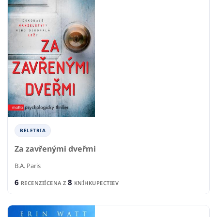
BELETRIA
Za zavřenými dveřmi
B.A. Paris
6
8
RECENZIÍ
CENA Z
KNÍHKUPECTIEV