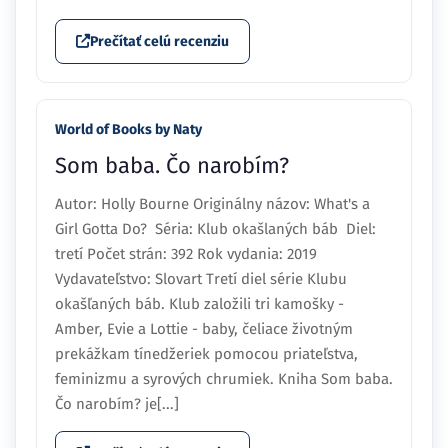
Prečítať celú recenziu
World of Books by Naty
Som baba. Čo narobím?
Autor: Holly Bourne Originálny názov: What's a
Girl Gotta Do? Séria: Klub okašlaných báb Diel:
tretí Počet strán: 392 Rok vydania: 2019
Vydavateľstvo: Slovart Tretí diel série Klubu
okašľaných báb. Klub založili tri kamošky -
Amber, Evie a Lottie - baby, čeliace životným
prekážkam tínedžeriek pomocou priateľstva,
feminizmu a syrových chrumiek. Kniha Som baba.
Čo narobím? je[...]