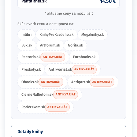
14.50 €
PantaRhei.sk
* aktuálne ceny sa môžu líšiť
Skús overiť cenu a dostupnosť na:
Inlibri
KnihyPreKazdeho.sk
Megaknihy.sk
Bux.sk
Artforum.sk
Gorila.sk
Restorio.sk
Eurobooks.sk
ANTIKVARIÁT
Preskoly.sk
Antikvariat.sk
ANTIKVARIÁT
Obooks.sk
Antiqart.sk
ANTIKVARIÁT
ANTIKVARIÁT
CierneNaBielom.sk
ANTIKVARIÁT
PodVrskom.sk
ANTIKVARIÁT
Detaily knihy