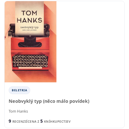
BELETRIA
Neobvyklý typ (něco málo povídek)
Tom Hanks
9
5
RECENZIÍ
CENA Z
KNÍHKUPECTIEV