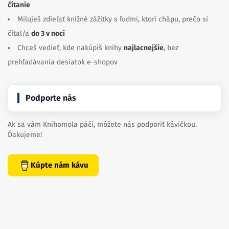
čítanie
Miluješ zdieľať knižné zážitky s ľuďmi, ktorí chápu, prečo si
čítal/a
do 3 v noci
Chceš vedieť, kde nakúpiš knihy
najlacnejšie
, bez
prehľadávania desiatok e-shopov
Podporte nás
Ak sa vám Knihomola páči, môžete nás podporiť kávičkou.
Ďakujeme!
Kúpte nám kávu