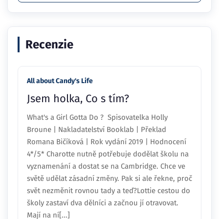
Recenzie
All about Candy's Life
Jsem holka, Co s tím?
What's a Girl Gotta Do ? Spisovatelka Holly
Broune | Nakladatelství Booklab | Překlad
Romana Bičíková | Rok vydání 2019 | Hodnocení
4*/5* Charotte nutně potřebuje dodělat školu na
vyznamenání a dostat se na Cambridge. Chce ve
světě udělat zásadní změny. Pak si ale řekne, proč
svět nezměnit rovnou tady a teď?Lottie cestou do
školy zastaví dva dělníci a začnou jí otravovat.
Mají na ní[...]