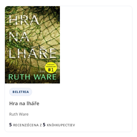
BELETRIA
Hra na lháře
Ruth Ware
5
5
RECENZIÍ
CENA Z
KNÍHKUPECTIEV