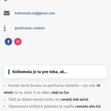
knihomola.sk@gmail.com
používanie cookies
Facebook
Instagram
Knihomola je tu pre teba, ak…
Nemáš deväť životov na prečítanie všetkého – ale máš
10
minút
na to, zistiť, či to vôbec
stojí za čas
Túžiš po ďalšej skvelej knihe, len
nevieš, kde začať
Objavovanie knižných pokladov ťa napĺňa
rovnako ako ich