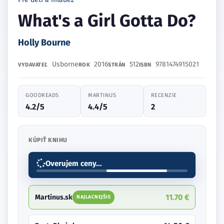
What's a Girl Gotta Do?
Holly Bourne
Usborne
2016
512
9781474915021
VYDAVATEĽ
ROK
STRÁN
ISBN
GOODREADS
MARTINUS
RECENZIE
4.2/5
4.4/5
2
KÚPIŤ KNIHU
Overujem ceny...
11.70 €
Martinus.sk
NAJLACNEJŠIE