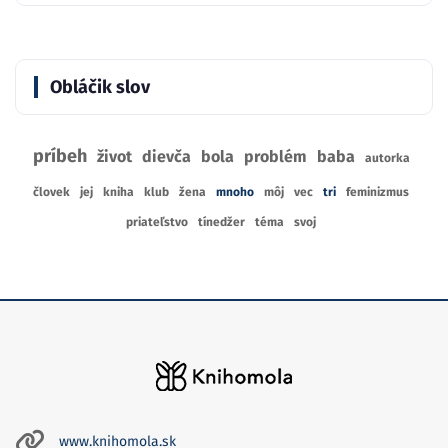
Obláčik slov
príbeh
život
dievča
bola
problém
baba
autorka
človek
jej
kniha
klub
žena
mnoho
môj
vec
tri
feminizmus
priateľstvo
tínedžer
téma
svoj
www.knihomola.sk