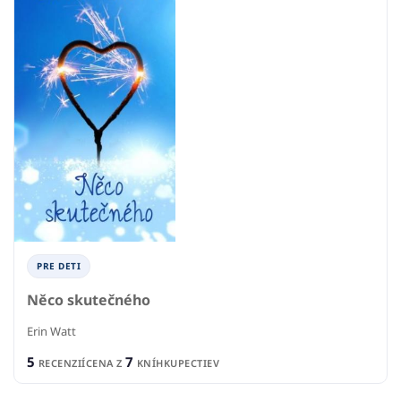
PRE DETI
Něco skutečného
Erin Watt
5
7
RECENZIÍ
CENA Z
KNÍHKUPECTIEV