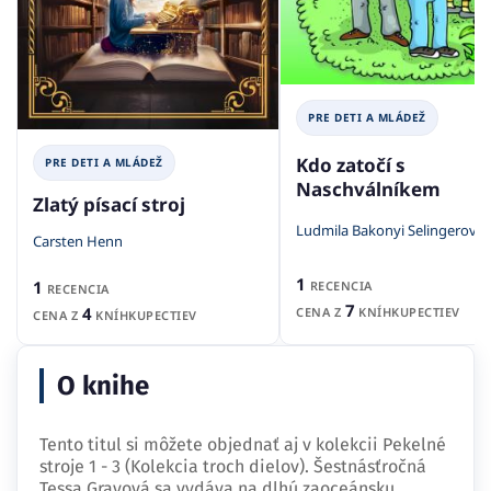
PRE DETI A MLÁDEŽ
Kdo zatočí s
PRE DETI A MLÁDEŽ
Naschválníkem
Zlatý písací stroj
Ludmila Bakonyi Selingerová
Carsten Henn
1
1
RECENCIA
RECENCIA
7
4
CENA Z
KNÍHKUPECTIEV
CENA Z
KNÍHKUPECTIEV
O knihe
Tento titul si môžete objednať aj v kolekcii Pekelné
stroje 1 - 3 (Kolekcia troch dielov). Šestnásťročná
Tessa Grayová sa vydáva na dlhú zaoceánsku