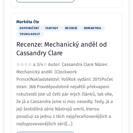
Markéta čte
DOPORUČENÍ
FANTASY
RECENZE
ROMANTIKA
YOUNG ADULT
Recenze: Mechanický anděl od
Cassandry Clare
☆☆☆☆ a 3/4☆ Autor: Cassandra Clare Název:
Mechanický anděl (Clockwork
Prince)Nakladatelství: YoliRok vydání: 2015Počet
stran: 368 Pravděpodobně největší překvapení
roku!Jestli jste už četli pár mých článků, tak víte,
že já a Cassandra jsme si moc nesedly. Tedy, já a
její šestidílná série Nástrojů smrti, kterou
považuji za jednu z těch nejpřeceňovanějších a
nejhypovovanějších sérií[...]