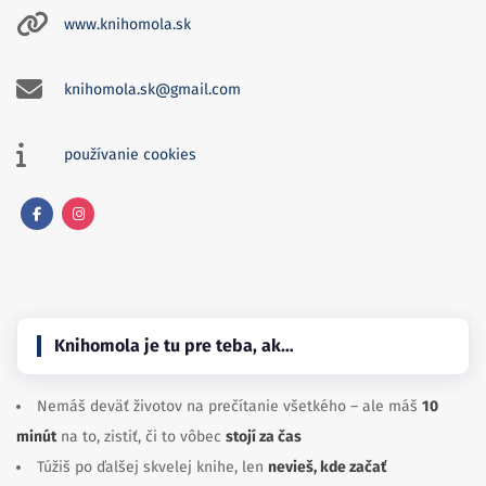
www.knihomola.sk
knihomola.sk@gmail.com
používanie cookies
Facebook
Instagram
Knihomola je tu pre teba, ak…
Nemáš deväť životov na prečítanie všetkého – ale máš
10
minút
na to, zistiť, či to vôbec
stojí za čas
Túžiš po ďalšej skvelej knihe, len
nevieš, kde začať