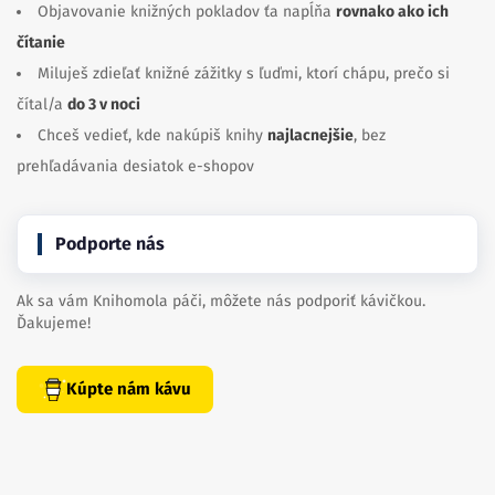
Objavovanie knižných pokladov ťa napĺňa
rovnako ako ich
čítanie
Miluješ zdieľať knižné zážitky s ľuďmi, ktorí chápu, prečo si
čítal/a
do 3 v noci
Chceš vedieť, kde nakúpiš knihy
najlacnejšie
, bez
prehľadávania desiatok e-shopov
Podporte nás
Ak sa vám Knihomola páči, môžete nás podporiť kávičkou.
Ďakujeme!
Kúpte nám kávu