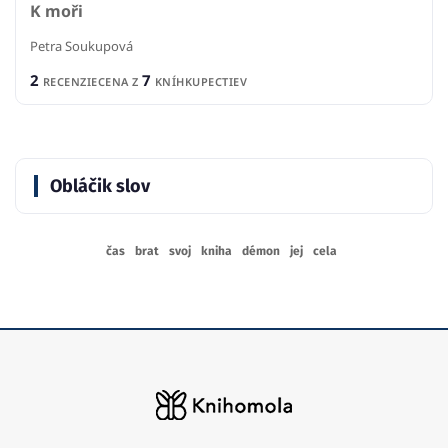
K moři
Petra Soukupová
2
7
RECENZIE
CENA Z
KNÍHKUPECTIEV
Obláčik slov
čas
brat
svoj
kniha
démon
jej
cela