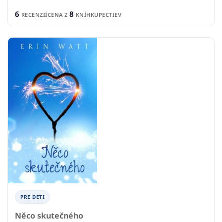
6
8
RECENZIÍ
CENA Z
KNÍHKUPECTIEV
PRE DETI
Něco skutečného