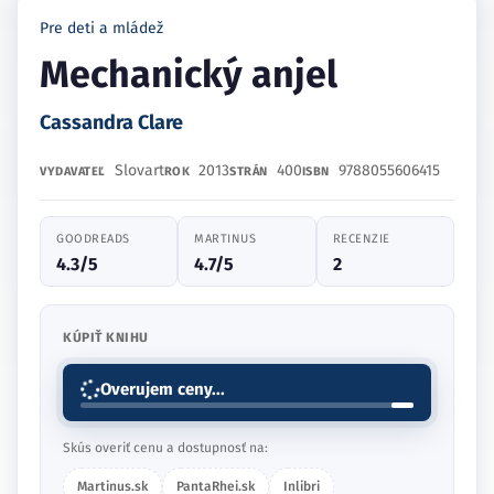
Pre deti a mládež
Mechanický anjel
Cassandra Clare
Slovart
2013
400
9788055606415
VYDAVATEĽ
ROK
STRÁN
ISBN
GOODREADS
MARTINUS
RECENZIE
4.3/5
4.7/5
2
KÚPIŤ KNIHU
Overujem ceny...
Skús overiť cenu a dostupnosť na:
Martinus.sk
PantaRhei.sk
Inlibri