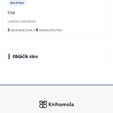
BELETRIA
Cop
Laetitia Colombani
3
8
RECENZIE
CENA Z
KNÍHKUPECTIEV
Obláčik slov