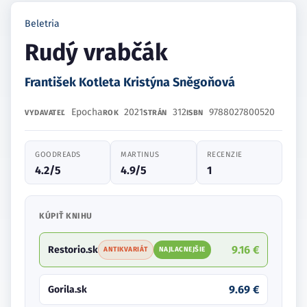
Beletria
Rudý vrabčák
František Kotleta Kristýna Sněgoňová
Epocha
2021
312
9788027800520
VYDAVATEĽ
ROK
STRÁN
ISBN
GOODREADS
MARTINUS
RECENZIE
4.2/5
4.9/5
1
KÚPIŤ KNIHU
9.16 €
Restorio.sk
ANTIKVARIÁT
NAJLACNEJŠIE
9.69 €
Gorila.sk