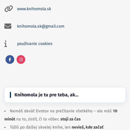
www.knihomola.sk
knihomola.sk@gmail.com
používanie cookies
Facebook
Instagram
Knihomola je tu pre teba, ak…
Nemáš deväť životov na prečítanie všetkého – ale máš
10
minút
na to, zistiť, či to vôbec
stojí za čas
Túžiš po ďalšej skvelej knihe, len
nevieš, kde začať