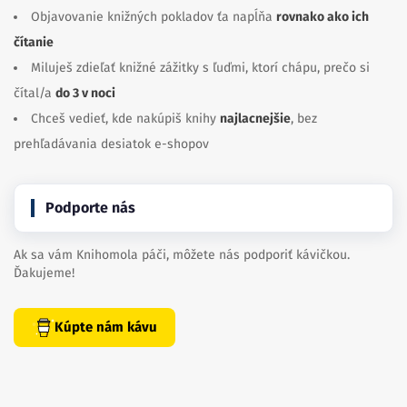
Objavovanie knižných pokladov ťa napĺňa
rovnako ako ich
čítanie
Miluješ zdieľať knižné zážitky s ľuďmi, ktorí chápu, prečo si
čítal/a
do 3 v noci
Chceš vedieť, kde nakúpiš knihy
najlacnejšie
, bez
prehľadávania desiatok e-shopov
Podporte nás
Ak sa vám Knihomola páči, môžete nás podporiť kávičkou.
Ďakujeme!
Kúpte nám kávu