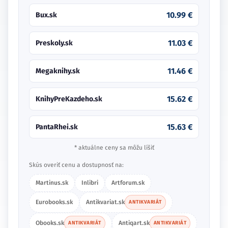
10.99 €
Bux.sk
11.03 €
Preskoly.sk
11.46 €
Megaknihy.sk
15.62 €
KnihyPreKazdeho.sk
15.63 €
PantaRhei.sk
* aktuálne ceny sa môžu líšiť
Skús overiť cenu a dostupnosť na:
Martinus.sk
Inlibri
Artforum.sk
Eurobooks.sk
Antikvariat.sk
ANTIKVARIÁT
Obooks.sk
Antiqart.sk
ANTIKVARIÁT
ANTIKVARIÁT