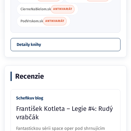
CierneNaBielom.sk
ANTIKVARIÁT
PodVrskom.sk
ANTIKVARIÁT
Detaily knihy
Recenzie
Schefikuv blog
František Kotleta – Legie #4: Rudý
vrabčák
Fantastickou sérii space oper pod shrnujícím