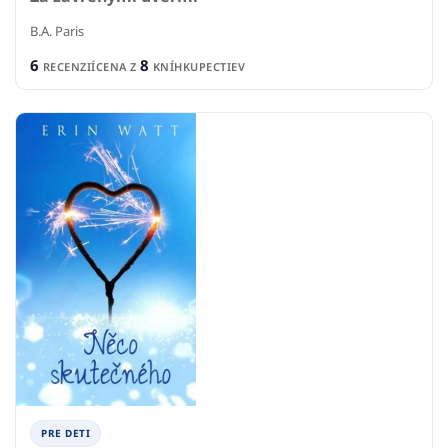
B.A. Paris
6
8
RECENZIÍ
CENA Z
KNÍHKUPECTIEV
PRE DETI