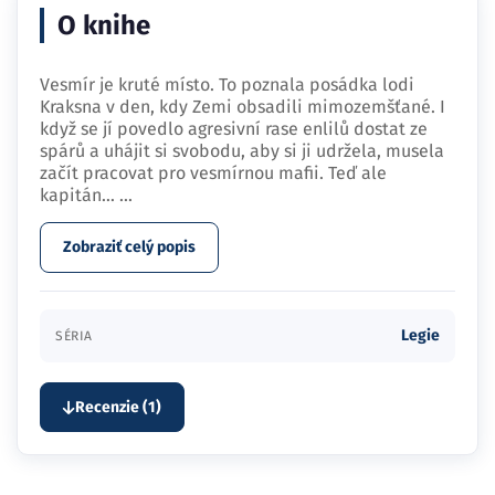
O knihe
Vesmír je kruté místo. To poznala posádka lodi
Kraksna v den, kdy Zemi obsadili mimozemšťané. I
když se jí povedlo agresivní rase enlilů dostat ze
spárů a uhájit si svobodu, aby si ji udržela, musela
začít pracovat pro vesmírnou mafii. Teď ale
kapitán…
...
Zobraziť celý popis
Legie
SÉRIA
Recenzie (1)