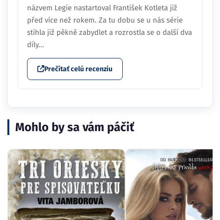
názvem Legie nastartoval František Kotleta již
před více než rokem. Za tu dobu se u nás série
stihla již pěkně zabydlet a rozrostla se o další dva
díly...
Prečítať celú recenziu
Mohlo by sa vám páčiť