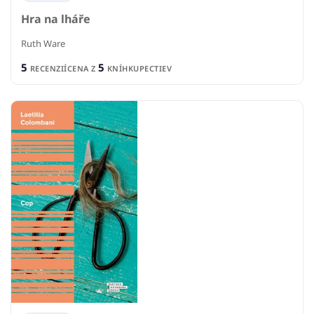
Hra na lháře
Ruth Ware
5
5
RECENZIÍ
CENA Z
KNÍHKUPECTIEV