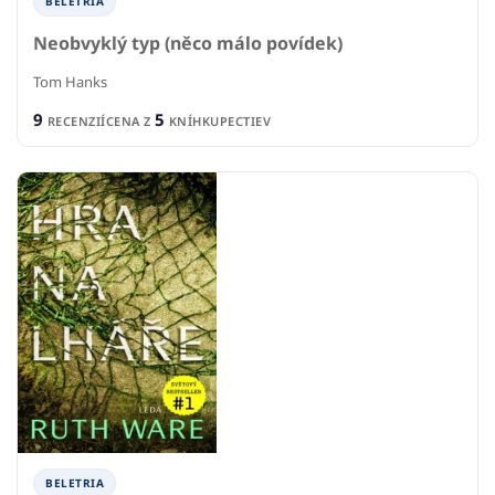
BELETRIA
Neobvyklý typ (něco málo povídek)
Tom Hanks
9
5
RECENZIÍ
CENA Z
KNÍHKUPECTIEV
BELETRIA