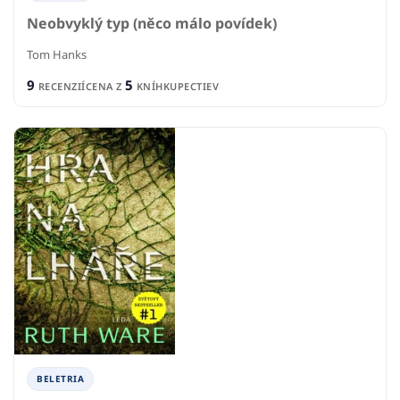
Neobvyklý typ (něco málo povídek)
Tom Hanks
9
5
RECENZIÍ
CENA Z
KNÍHKUPECTIEV
BELETRIA