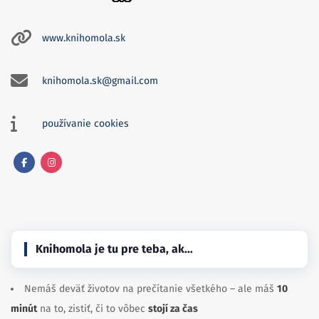
www.knihomola.sk
knihomola.sk@gmail.com
používanie cookies
Facebook
Instagram
Knihomola je tu pre teba, ak…
Nemáš deväť životov na prečítanie všetkého – ale máš
10
minút
na to, zistiť, či to vôbec
stojí za čas