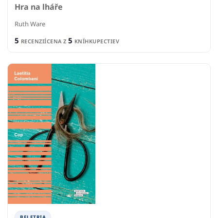
Hra na lháře
Ruth Ware
5
5
RECENZIÍ
CENA Z
KNÍHKUPECTIEV
BELETRIA