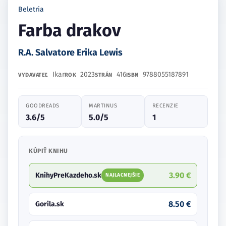
Beletria
Farba drakov
R.A. Salvatore Erika Lewis
Ikar
2023
416
9788055187891
VYDAVATEĽ
ROK
STRÁN
ISBN
GOODREADS
MARTINUS
RECENZIE
3.6/5
5.0/5
1
KÚPIŤ KNIHU
3.90 €
KnihyPreKazdeho.sk
NAJLACNEJŠIE
8.50 €
Gorila.sk