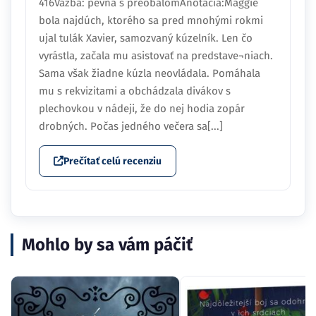
416Väzba: pevná s preobalomAnotácia:Maggie
bola najdúch, ktorého sa pred mnohými rokmi
ujal tulák Xavier, samozvaný kúzelník. Len čo
vyrástla, začala mu asistovať na predstave¬niach.
Sama však žiadne kúzla neovládala. Pomáhala
mu s rekvizitami a obchádzala divákov s
plechovkou v nádeji, že do nej hodia zopár
drobných. Počas jedného večera sa[...]
Prečítať celú recenziu
Mohlo by sa vám páčiť