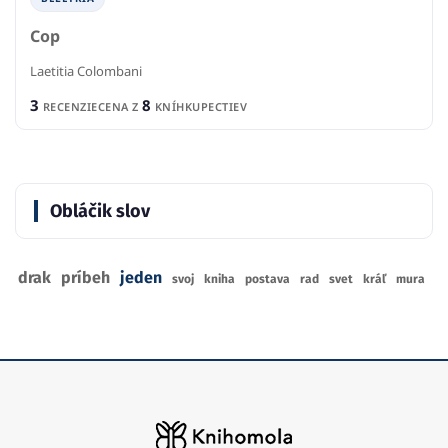
Cop
Laetitia Colombani
3
8
RECENZIE
CENA Z
KNÍHKUPECTIEV
Obláčik slov
drak
príbeh
jeden
svoj
kniha
postava
rad
svet
kráľ
mura