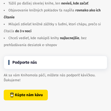
Túžiš po ďalšej skvelej knihe, len
nevieš, kde začať
Objavovanie knižných pokladov ťa napĺňa
rovnako ako ich
čítanie
Miluješ zdieľať knižné zážitky s ľuďmi, ktorí chápu, prečo si
čítal/a
do 3 v noci
Chceš vedieť, kde nakúpiš knihy
najlacnejšie
, bez
prehľadávania desiatok e-shopov
Podporte nás
Ak sa vám Knihomola páči, môžete nás podporiť kávičkou.
Ďakujeme!
Kúpte nám kávu