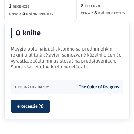
2
3
RECENZIE
RECENZIE
8
5
CENA Z
KNÍHKUPECTIEV
CENA Z
KNÍHKUPECTIEV
O knihe
Maggie bola najdúch, ktorého sa pred mnohými
rokmi ujal tulák Xavier, samozvaný kúzelník. Len čo
vyrástla, začala mu asistovať na predstaveniach.
Sama však žiadne kúzla neovládala.
The Color of Dragons
ORIGINÁLNY NÁZOV
Recenzie (1)