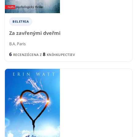
BELETRIA
Za zavřenými dveřmi
B.A. Paris
6
8
RECENZIÍ
CENA Z
KNÍHKUPECTIEV