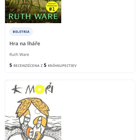
BELETRIA
Hra na lháře
Ruth Ware
5
5
RECENZIÍ
CENA Z
KNÍHKUPECTIEV