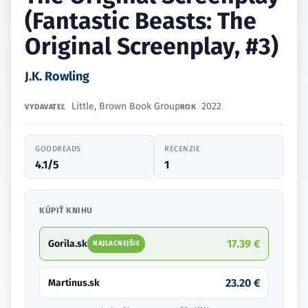
(Fantastic Beasts: The
Original Screenplay, #3)
J.K. Rowling
Little, Brown Book Group
2022
VYDAVATEĽ
ROK
GOODREADS
RECENZIE
4.1/5
1
KÚPIŤ KNIHU
17.39 €
Gorila.sk
NAJLACNEJŠIE
23.20 €
Martinus.sk