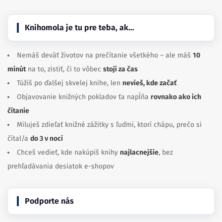
Knihomola je tu pre teba, ak…
Nemáš deväť životov na prečítanie všetkého – ale máš
10
minút
na to, zistiť, či to vôbec
stojí za čas
Túžiš po ďalšej skvelej knihe, len
nevieš, kde začať
Objavovanie knižných pokladov ťa napĺňa
rovnako ako ich
čítanie
Miluješ zdieľať knižné zážitky s ľuďmi, ktorí chápu, prečo si
čítal/a
do 3 v noci
Chceš vedieť, kde nakúpiš knihy
najlacnejšie
, bez
prehľadávania desiatok e-shopov
Podporte nás