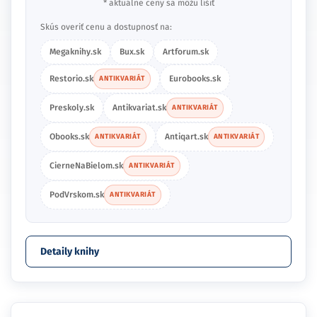
* aktuálne ceny sa môžu líšiť
Skús overiť cenu a dostupnosť na:
Megaknihy.sk
Bux.sk
Artforum.sk
Restorio.sk
Eurobooks.sk
ANTIKVARIÁT
Preskoly.sk
Antikvariat.sk
ANTIKVARIÁT
Obooks.sk
Antiqart.sk
ANTIKVARIÁT
ANTIKVARIÁT
CierneNaBielom.sk
ANTIKVARIÁT
PodVrskom.sk
ANTIKVARIÁT
Detaily knihy