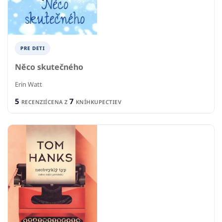
PRE DETI
Něco skutečného
Erin Watt
5
7
RECENZIÍ
CENA Z
KNÍHKUPECTIEV