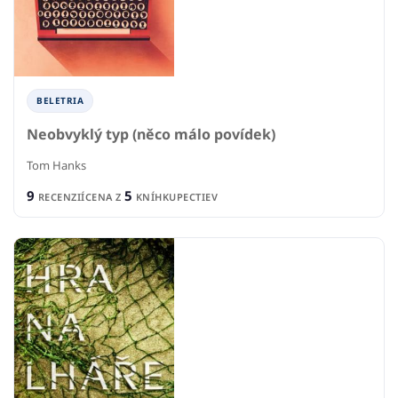
BELETRIA
Neobvyklý typ (něco málo povídek)
Tom Hanks
9
5
RECENZIÍ
CENA Z
KNÍHKUPECTIEV