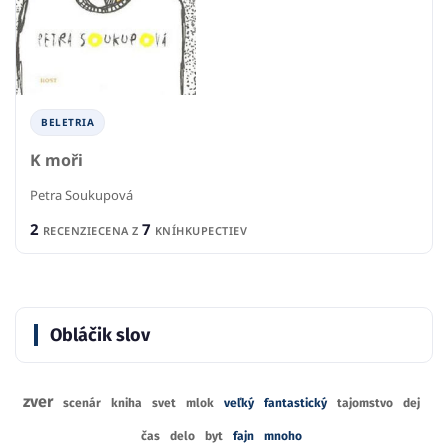
BELETRIA
K moři
Petra Soukupová
2
7
RECENZIE
CENA Z
KNÍHKUPECTIEV
Obláčik slov
zver
scenár
kniha
svet
mlok
veľký
fantastický
tajomstvo
dej
čas
delo
byt
fajn
mnoho