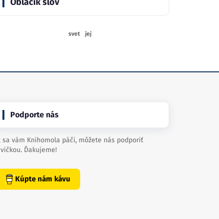
Obláčik slov
svet
jej
Podporte nás
 sa vám Knihomola páči, môžete nás podporiť
vičkou. Ďakujeme!
Kúpte nám kávu