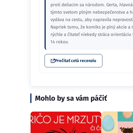
proti deliacim sa národom. Gerta, hlavná
týmto svetom plným nebezpečenstva a h
vydáva na cestu, aby napravila nepravosti
Napriek tomu, že komiks je plný akcie a 
rýchle a čitateľ niekedy stráca orientáci
14 rokov.
Prečítať celú recenziu
Mohlo by sa vám páčiť