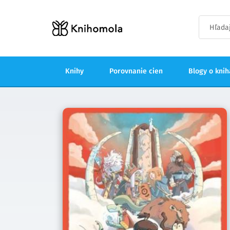
Knihy
Porovnanie cien
Blogy o kni