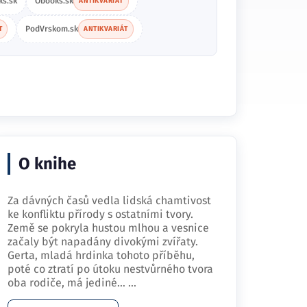
ks.sk
Obooks.sk
ANTIKVARIÁT
PodVrskom.sk
T
ANTIKVARIÁT
O knihe
Za dávných časů vedla lidská chamtivost
ke konfliktu přírody s ostatními tvory.
Země se pokryla hustou mlhou a vesnice
začaly být napadány divokými zvířaty.
Gerta, mladá hrdinka tohoto příběhu,
poté co ztratí po útoku nestvůrného tvora
oba rodiče, má jediné…
...