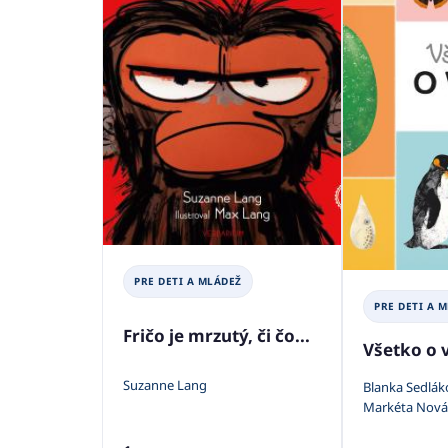
PRE DETI A MLÁDEŽ
PRE DETI A 
Fričo je mrzutý, či čo...
Všetko o v
Suzanne Lang
Blanka Sedlák
Markéta Nov