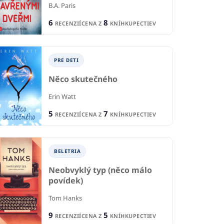
B.A. Paris
6
8
RECENZIÍ
CENA Z
KNÍHKUPECTIEV
PRE DETI
Něco skutečného
Erin Watt
5
7
RECENZIÍ
CENA Z
KNÍHKUPECTIEV
BELETRIA
P
Neobvyklý typ (něco málo
TI A MLÁDEŽ
PRE DETI A MLÁDEŽ
povídek)
Co
á čarodejnica
Everless
Tom Hanks
Vla
Kenna
Sara Holland
9
5
RECENZIÍ
CENA Z
KNÍHKUPECTIEV