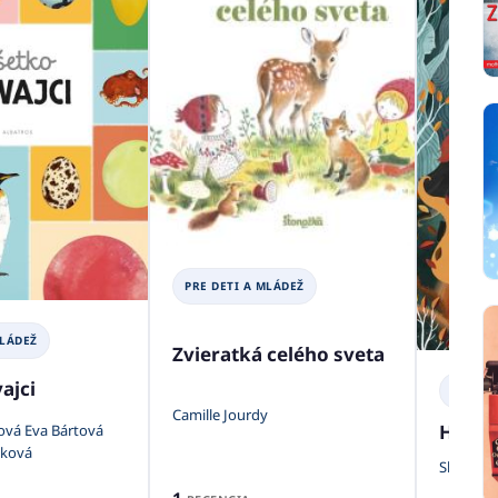
PRE DETI A MLÁDEŽ
MLÁDEŽ
Zvieratká celého sveta
ajci
PRE DE
Camille Jourdy
Horsk
ová Eva Bártová
áková
Skye Mc