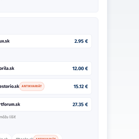
2.95 €
ux.sk
12.00 €
orila.sk
15.12 €
estorio.sk
ANTIKVARIÁT
27.35 €
rtforum.sk
môžu líšiť