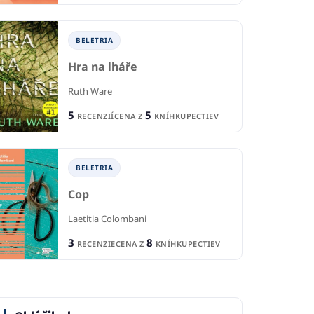
1
R
2
CIA
RECENZIE
CE
8
5
KNÍHKUPECTIEV
CENA Z
KNÍHKUPECTIEV
BELETRIA
Hra na lháře
Ruth Ware
5
5
RECENZIÍ
CENA Z
KNÍHKUPECTIEV
BELETRIA
Cop
Laetitia Colombani
3
8
RECENZIE
CENA Z
KNÍHKUPECTIEV