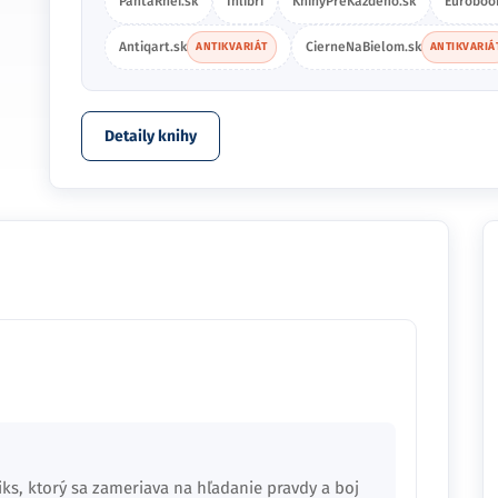
PantaRhei.sk
Inlibri
KnihyPreKazdeho.sk
Euroboo
Antiqart.sk
CierneNaBielom.sk
ANTIKVARIÁT
ANTIKVARIÁ
Detaily knihy
ks, ktorý sa zameriava na hľadanie pravdy a boj