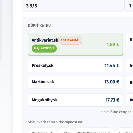
3.9/5
1
KÚPIŤ KNIHU
B
Antikvariat.sk
ANTIKVARIÁT
1.89 €
NAJLACNEJŠIE
11.45 €
Preskoly.sk
G
13.00 €
Martinus.sk
R
17.73 €
Megaknihy.sk
A
* aktuálne ceny sa 
Skús overiť cenu a dostupnosť na: