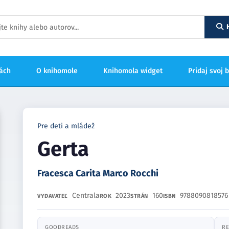
hách
O knihomole
Knihomola widget
Pridaj svoj 
Pre deti a mládež
Gerta
Fracesca Carita Marco Rocchi
Centrala
2023
160
9788090818576
VYDAVATEĽ
ROK
STRÁN
ISBN
GOODREADS
RE