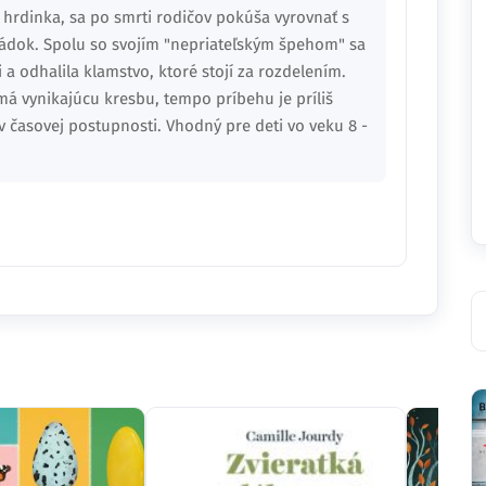
 hrdinka, sa po smrti rodičov pokúša vyrovnať s
ádok. Spolu so svojím "nepriateľským špehom" sa
 a odhalila klamstvo, ktoré stojí za rozdelením.
má vynikajúcu kresbu, tempo príbehu je príliš
u v časovej postupnosti. Vhodný pre deti vo veku 8 -