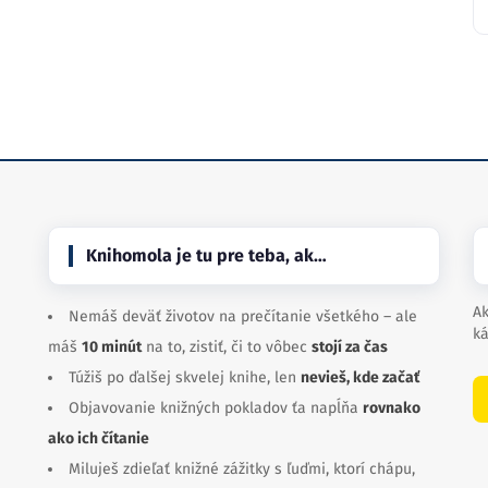
Knihomola je tu pre teba, ak…
Ak
Nemáš deväť životov na prečítanie všetkého – ale
ká
máš
10 minút
na to, zistiť, či to vôbec
stojí za čas
Túžiš po ďalšej skvelej knihe, len
nevieš, kde začať
Objavovanie knižných pokladov ťa napĺňa
rovnako
ako ich čítanie
Miluješ zdieľať knižné zážitky s ľuďmi, ktorí chápu,