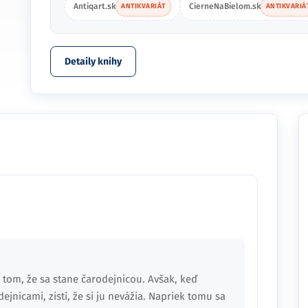
Antiqart.sk
CierneNaBielom.sk
ANTIKVARIÁT
ANTIKVARIÁ
Detaily knihy
o tom, že sa stane čarodejnicou. Avšak, keď
ejnicami, zistí, že si ju nevážia. Napriek tomu sa