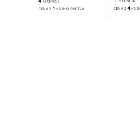
1
4
RECENCIA
RECENZIE
4
1
CENA Z
KNÍH
CENA Z
KNÍHKUPECTVA