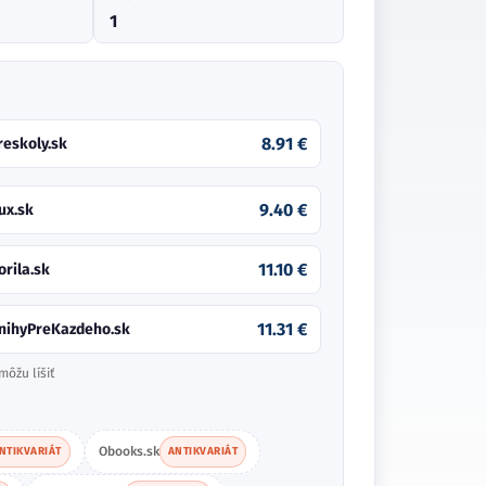
1
8.91 €
reskoly.sk
9.40 €
ux.sk
11.10 €
orila.sk
11.31 €
nihyPreKazdeho.sk
môžu líšiť
Obooks.sk
NTIKVARIÁT
ANTIKVARIÁT