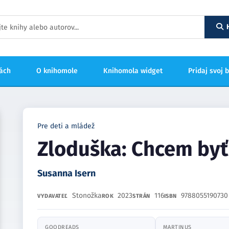
hách
O knihomole
Knihomola widget
Pridaj svoj 
Pre deti a mládež
Zloduška: Chcem byť
Susanna Isern
Stonožka
2023
116
9788055190730
VYDAVATEĽ
ROK
STRÁN
ISBN
GOODREADS
MARTINUS