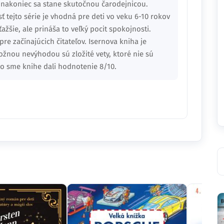
 nakoniec sa stane skutočnou čarodejnicou.
sť tejto série je vhodná pre deti vo veku 6-10 rokov
ažšie, ale prináša to veľký pocit spokojnosti.
pre začínajúcich čitateľov. Isernova kniha je
ožnou nevýhodou sú zložité vety, ktoré nie sú
vo sme knihe dali hodnotenie 8/10.