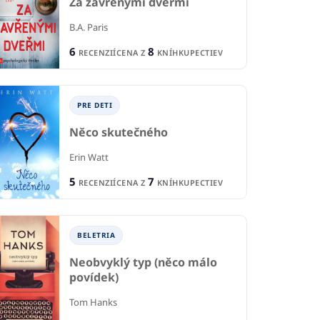
Za zavřenými dveřmi
B.A. Paris
6
8
RECENZIÍ
CENA Z
KNÍHKUPECTIEV
PRE DETI
Něco skutečného
Erin Watt
5
7
RECENZIÍ
CENA Z
KNÍHKUPECTIEV
P
PRE DETI A MLÁDEŽ
BELETRIA
TI A MLÁDEŽ
Le
Domáce laboratórium
Neobvyklý typ (něco málo
 že ťa chcem
povídek)
Mar
Robert Winston
Maskame
Tom Hanks
1
3
R
RECENZIE