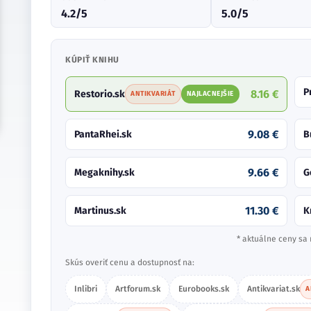
4.2/5
5.0/5
KÚPIŤ KNIHU
P
8.16 €
Restorio.sk
ANTIKVARIÁT
NAJLACNEJŠIE
9.08 €
PantaRhei.sk
B
9.66 €
Megaknihy.sk
G
11.30 €
Martinus.sk
K
* aktuálne ceny sa 
Skús overiť cenu a dostupnosť na:
Inlibri
Artforum.sk
Eurobooks.sk
Antikvariat.sk
A