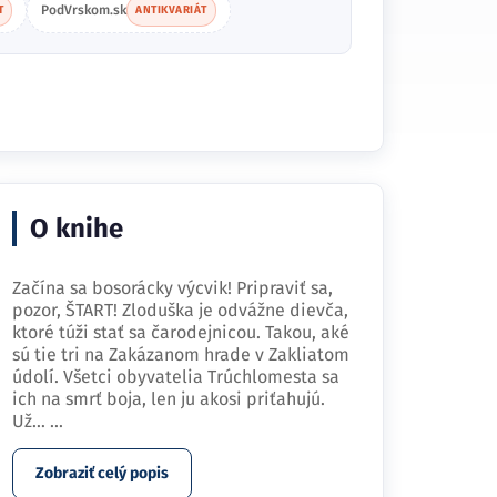
PodVrskom.sk
T
ANTIKVARIÁT
O knihe
Začína sa bosorácky výcvik! Pripraviť sa,
pozor, ŠTART! Zloduška je odvážne dievča,
ktoré túži stať sa čarodejnicou. Takou, aké
sú tie tri na Zakázanom hrade v Zakliatom
údolí. Všetci obyvatelia Trúchlomesta sa
ich na smrť boja, len ju akosi priťahujú.
Už…
...
Zobraziť celý popis