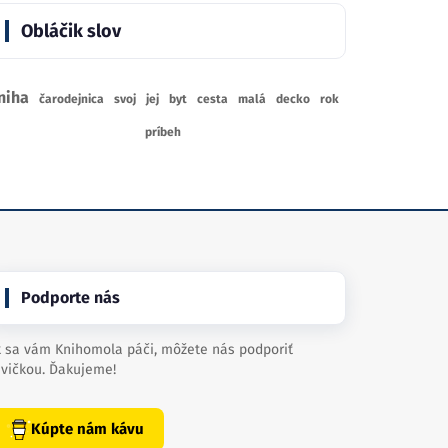
Obláčik slov
niha
čarodejnica
svoj
jej
byt
cesta
malá
decko
rok
príbeh
Podporte nás
 sa vám Knihomola páči, môžete nás podporiť
vičkou. Ďakujeme!
Kúpte nám kávu