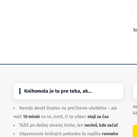
k
Knihomola je tu pre teba, ak…
Ak
Nemáš deväť životov na prečítanie všetkého – ale
ká
máš
10 minút
na to, zistiť, či to vôbec
stojí za čas
Túžiš po ďalšej skvelej knihe, len
nevieš, kde začať
Objavovanie knižných pokladov ťa napĺňa
rovnako