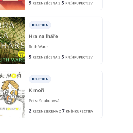
IE
9
5
RECENZIÍ
CENA Z
KNÍHKUPECTIEV
1
CE
1
CENA Z
KNÍHKUPECTVA
KNÍHKUPECTVA
BELETRIA
Hra na lháře
Ruth Ware
5
5
RECENZIÍ
CENA Z
KNÍHKUPECTIEV
BELETRIA
K moři
Petra Soukupová
2
7
RECENZIE
CENA Z
KNÍHKUPECTIEV