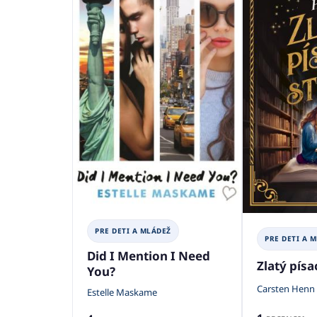
PRE DETI A MLÁDEŽ
PRE DETI A 
Did I Mention I Need
Zlatý písac
You?
Carsten Henn
Estelle Maskame