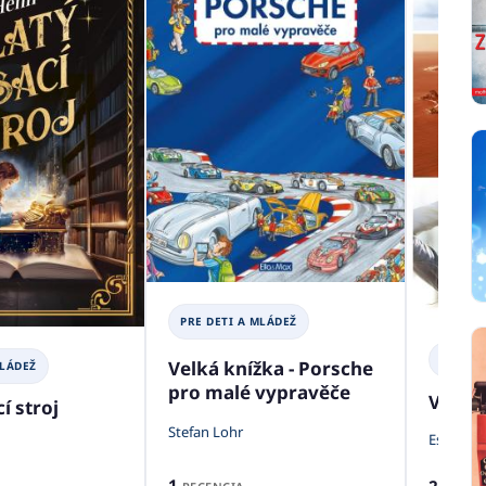
PRE DETI A MLÁDEŽ
PRE DE
Velká knížka - Porsche
MLÁDEŽ
pro malé vypravěče
Viem,
í stroj
Stefan Lohr
Estelle 
1