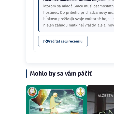
ktorom sa mladá Grace musí osamostatniť
hostinec. Do príbehu prichádza nový muž
hĺbkovo prežívajú svoje vnútorné boje. 
nielen záhadu matkinej vraždy, ale aj n
Prečítať celú recenziu
Mohlo by sa vám páčiť