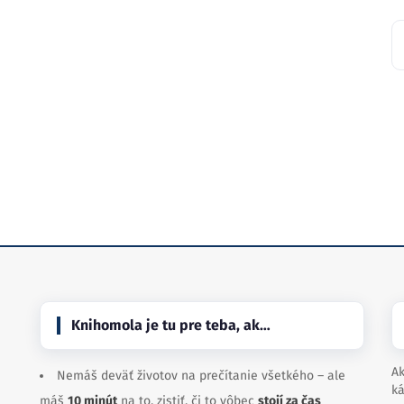
Knihomola je tu pre teba, ak…
Ak
Nemáš deväť životov na prečítanie všetkého – ale
ká
máš
10 minút
na to, zistiť, či to vôbec
stojí za čas