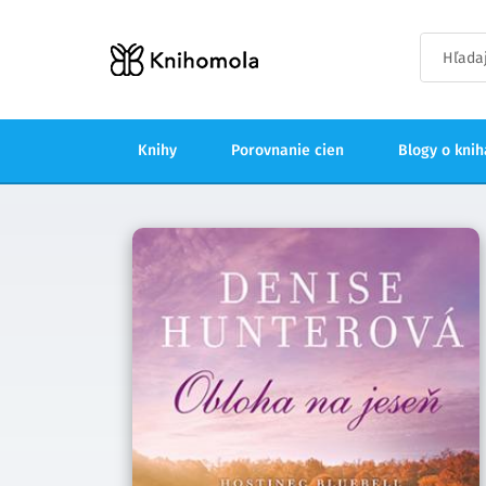
Knihy
Porovnanie cien
Blogy o kni