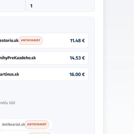
1
11.48 €
estorio.sk
ANTIKVARIÁT
14.53 €
nihyPreKazdeho.sk
16.00 €
artinus.sk
môžu líšiť
Antikvariat.sk
ANTIKVARIÁT