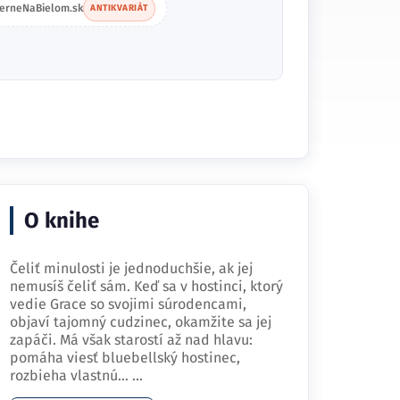
ierneNaBielom.sk
ANTIKVARIÁT
O knihe
Čeliť minulosti je jednoduchšie, ak jej
nemusíš čeliť sám. Keď sa v hostinci, ktorý
vedie Grace so svojimi súrodencami,
objaví tajomný cudzinec, okamžite sa jej
zapáči. Má však starostí až nad hlavu:
pomáha viesť bluebellský hostinec,
rozbieha vlastnú…
...