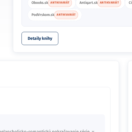
Obooks.sk
Antiqart.sk
C
ANTIKVARIÁT
ANTIKVARIÁT
PodVrskom.sk
ANTIKVARIÁT
Detaily knihy
elancholicko-romantický pokračovanie série, v