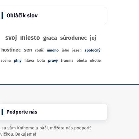
Obláčik slov
svoj
miesto
graca
súrodenec
jej
hostinec
sen
rodič
mnoho
jeho
jeseň
spoločný
scéna
plný
hlava
bola
pravý
trauma
obeta
okolie
Podporte nás
 sa vám Knihomola páči, môžete nás podporiť
vičkou. Ďakujeme!