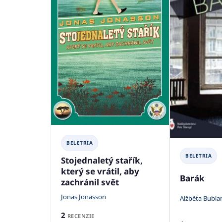
BELETRIA
BELETRIA
Stojednaletý stařík,
který se vrátil, aby
Barák
zachránil svět
Jonas Jonasson
Alžběta Bubla
2
RECENZIE