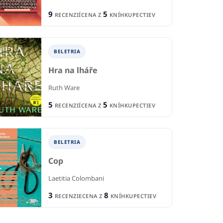
6
1
6
KNÍHKUPECTIEV
R
CENA Z
KNÍHKUPECTIEV
9
5
RECENZIÍ
CENA Z
KNÍHKUPECTIEV
BELETRIA
Hra na lháře
Ruth Ware
5
5
RECENZIÍ
CENA Z
KNÍHKUPECTIEV
BELETRIA
Cop
Laetitia Colombani
3
8
RECENZIE
CENA Z
KNÍHKUPECTIEV