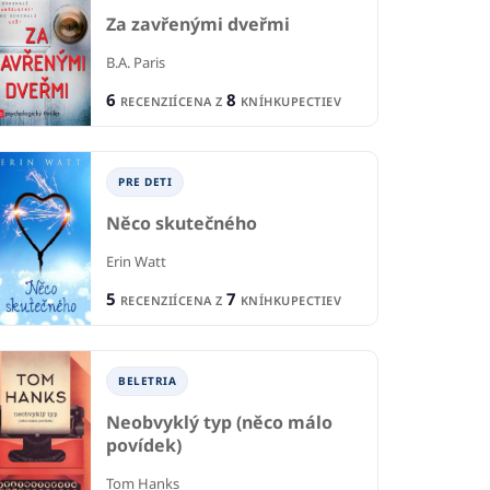
Za zavřenými dveřmi
B.A. Paris
6
8
RECENZIÍ
CENA Z
KNÍHKUPECTIEV
PRE DETI
Něco skutečného
Erin Watt
5
7
RECENZIÍ
CENA Z
KNÍHKUPECTIEV
IA
BELETRIA
B
vstvo Hriešnych
BELETRIA
Stratené svetlo
Sn
niscalco
Neobvyklý typ (něco málo
Michael Connelly
povídek)
Lai
1
IE
RECENCIA
Tom Hanks