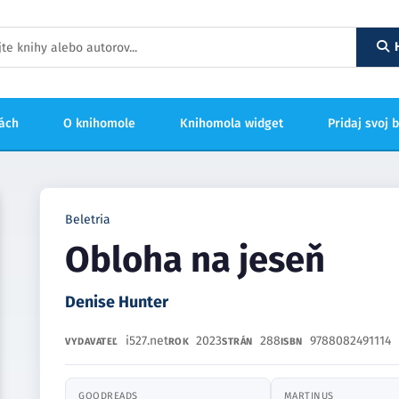
hách
O knihomole
Knihomola widget
Pridaj svoj 
Beletria
Obloha na jeseň
Denise Hunter
i527.net
2023
288
9788082491114
VYDAVATEĽ
ROK
STRÁN
ISBN
GOODREADS
MARTINUS