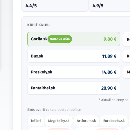
4.4/5
4.9/5
KÚPIŤ KNIHU
9.80 €
Gorila.sk
R
NAJLACNEJŠIE
11.89 €
Bux.sk
K
14.86 €
Preskoly.sk
M
20.90 €
PantaRhei.sk
* aktuálne ceny sa 
Skús overiť cenu a dostupnosť na:
Inlibri
Megaknihy.sk
Artforum.sk
Eurobooks.sk