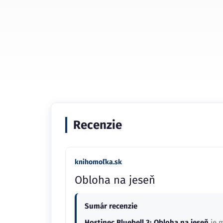
Recenzie
knihomoľka.sk
Obloha na jeseň
Sumár recenzie
Hostinec Bluebell 3: Obloha na jeseň
je m