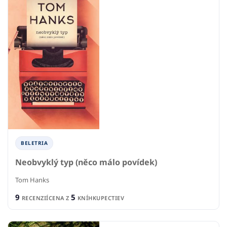
BELETRIA
Neobvyklý typ (něco málo povídek)
Tom Hanks
9
5
RECENZIÍ
CENA Z
KNÍHKUPECTIEV