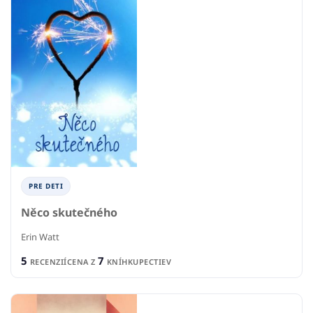
PRE DETI
Něco skutečného
Erin Watt
5
7
RECENZIÍ
CENA Z
KNÍHKUPECTIEV