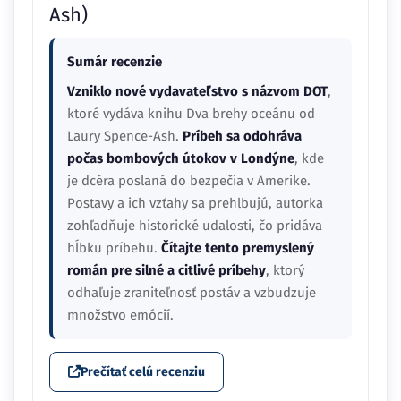
Ash)
Sumár recenzie
Vzniklo nové vydavateľstvo s názvom DOT
,
ktoré vydáva knihu Dva brehy oceánu od
Laury Spence-Ash.
Príbeh sa odohráva
počas bombových útokov v Londýne
, kde
je dcéra poslaná do bezpečia v Amerike.
Postavy a ich vzťahy sa prehlbujú, autorka
zohľadňuje historické udalosti, čo pridáva
hĺbku príbehu.
Čítajte tento premyslený
román pre silné a citlivé príbehy
, ktorý
odhaľuje zraniteľnosť postáv a vzbudzuje
množstvo emócií.
Prečítať celú recenziu