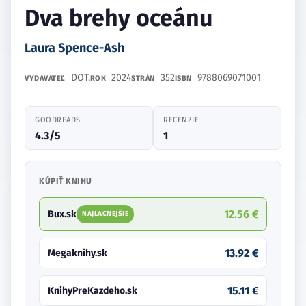
Dva brehy oceánu
Laura Spence-Ash
DOT.
2024
352
9788069071001
VYDAVATEĽ
ROK
STRÁN
ISBN
GOODREADS
RECENZIE
4.3/5
1
KÚPIŤ KNIHU
12.56 €
Bux.sk
NAJLACNEJŠIE
13.92 €
Megaknihy.sk
15.11 €
KnihyPreKazdeho.sk