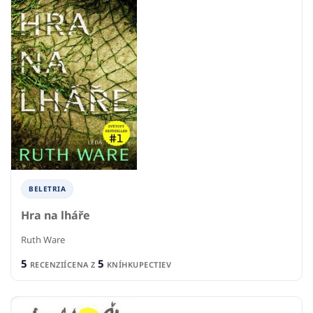
BELETRIA
Hra na lháře
Ruth Ware
5
5
RECENZIÍ
CENA Z
KNÍHKUPECTIEV