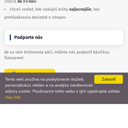
čítal/a
do 3 v noci
Chceš vedieť, kde nakúpiš knihy
najlacnejšie
, bez
prehľadávania desiatok e-shopov
Podporte nás
Ak sa vám Knihomola páči, môžete nás podporiť kávičkou.
Ďakujeme!
Kúpte nám kávu
Tento web používa na poskytovanie služieb,
Zatvoriť
personalizáciu reklám a na analýzu návštevnosti
📨
súbory cookie. Používaním tohto webu s tým vyjadrujete súhlas.
Viac info