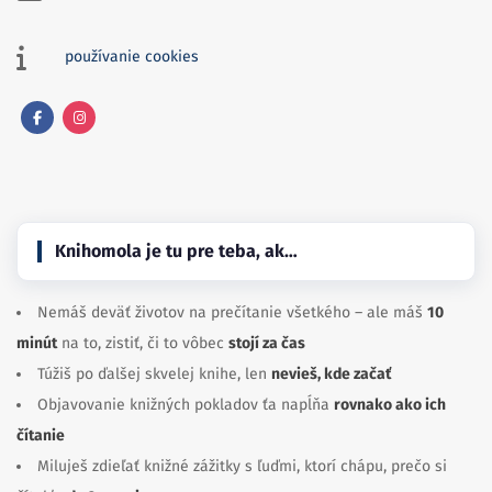
používanie cookies
Facebook
Instagram
Knihomola je tu pre teba, ak…
Nemáš deväť životov na prečítanie všetkého – ale máš
10
minút
na to, zistiť, či to vôbec
stojí za čas
Túžiš po ďalšej skvelej knihe, len
nevieš, kde začať
Objavovanie knižných pokladov ťa napĺňa
rovnako ako ich
čítanie
Miluješ zdieľať knižné zážitky s ľuďmi, ktorí chápu, prečo si