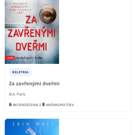
BELETRIA
Za zavřenými dveřmi
B.A. Paris
6
8
RECENZIÍ
CENA Z
KNÍHKUPECTIEV