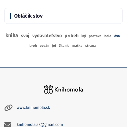
Obláčik slov
kniha
svoj
vydavateľstvo
príbeh
iný
postava
bola
dva
breh
oceán
jej
čítanie
matka
strana
www.knihomola.sk
knihomola.sk@gmail.com