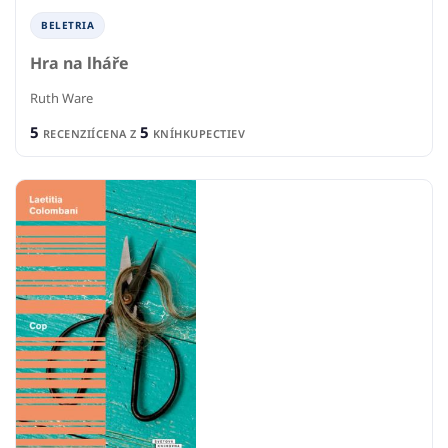
BELETRIA
Hra na lháře
Ruth Ware
5
5
RECENZIÍ
CENA Z
KNÍHKUPECTIEV