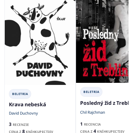
BELETRIA
BELETRIA
Posledný žid z Trebli
Krava nebeská
Chil Rajchman
David Duchovny
1
3
RECENCIA
RECENZIE
4
8
CENA Z
KNÍHKUPECTIEV
CENA Z
KNÍHKUPECTIEV