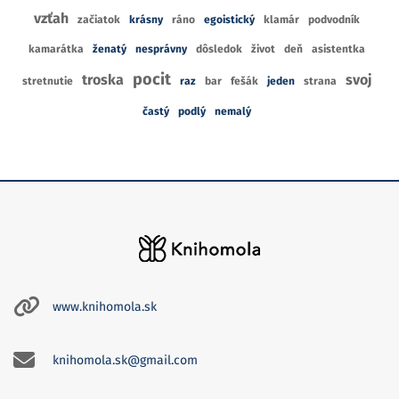
vzťah
začiatok
krásny
ráno
egoistický
klamár
podvodník
kamarátka
ženatý
nesprávny
dôsledok
život
deň
asistentka
pocit
troska
svoj
stretnutie
raz
bar
fešák
jeden
strana
častý
podlý
nemalý
www.knihomola.sk
knihomola.sk@gmail.com