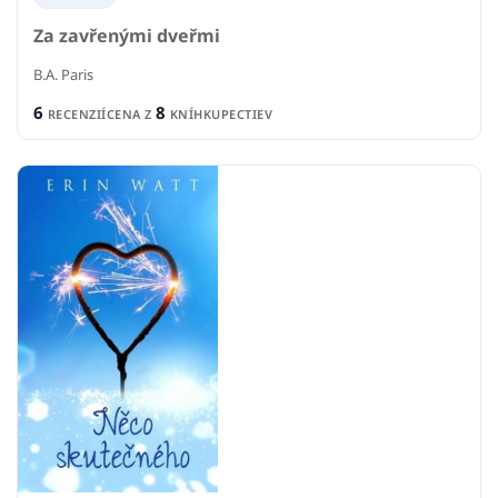
Za zavřenými dveřmi
B.A. Paris
6
8
RECENZIÍ
CENA Z
KNÍHKUPECTIEV