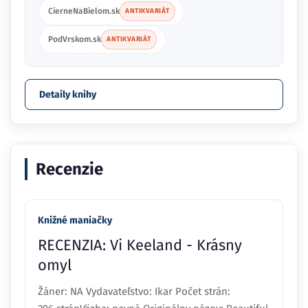
CierneNaBielom.sk
ANTIKVARIÁT
PodVrskom.sk
ANTIKVARIÁT
Detaily knihy
Recenzie
Knižné maniačky
RECENZIA: Vi Keeland - Krásny
omyl
Žáner: NA Vydavateľstvo: Ikar Počet strán: