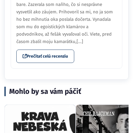
bare. Zazerala som naňho, čo si nesprávne
vysvetlil ako záujem. Prihovoril sa mi, no ja som
ho bez mihnutia oka poslala dočerta. Vynadala
som mu do egoistických klamárov a
podvodníkov, až fešák vyvaľoval oči. Viete, pred
časom zbalil moju kamarátku,[...]
Prečítať celú recenziu
Mohlo by sa vám páčiť