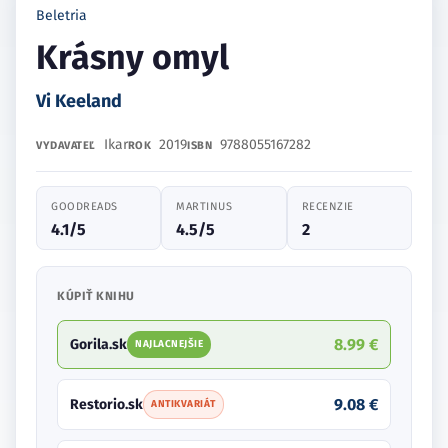
Beletria
Krásny omyl
Vi Keeland
Ikar
2019
9788055167282
VYDAVATEĽ
ROK
ISBN
GOODREADS
MARTINUS
RECENZIE
4.1/5
4.5/5
2
KÚPIŤ KNIHU
8.99 €
Gorila.sk
NAJLACNEJŠIE
9.08 €
Restorio.sk
ANTIKVARIÁT