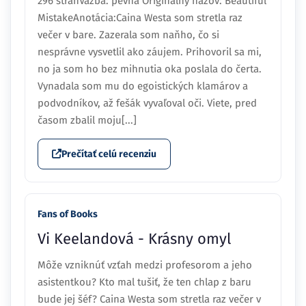
296 stránVäzba: pevná Originálny názov: Beautiful
MistakeAnotácia:Caina Westa som stretla raz
večer v bare. Zazerala som naňho, čo si
nesprávne vysvetlil ako záujem. Prihovoril sa mi,
no ja som ho bez mihnutia oka poslala do čerta.
Vynadala som mu do egoistických klamárov a
podvodníkov, až fešák vyvaľoval oči. Viete, pred
časom zbalil moju[...]
Prečítať celú recenziu
Fans of Books
Vi Keelandová - Krásny omyl
Môže vzniknúť vzťah medzi profesorom a jeho
asistentkou? Kto mal tušiť, že ten chlap z baru
bude jej šéf? Caina Westa som stretla raz večer v