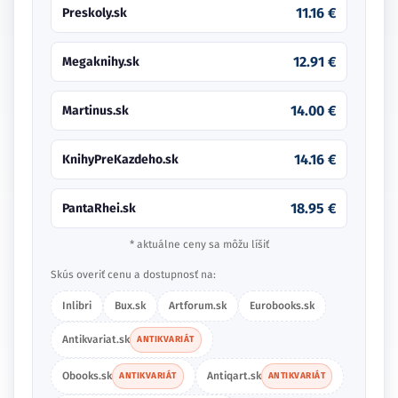
11.16 €
Preskoly.sk
12.91 €
Megaknihy.sk
14.00 €
Martinus.sk
14.16 €
KnihyPreKazdeho.sk
18.95 €
PantaRhei.sk
* aktuálne ceny sa môžu líšiť
Skús overiť cenu a dostupnosť na:
Inlibri
Bux.sk
Artforum.sk
Eurobooks.sk
Antikvariat.sk
ANTIKVARIÁT
Obooks.sk
Antiqart.sk
ANTIKVARIÁT
ANTIKVARIÁT