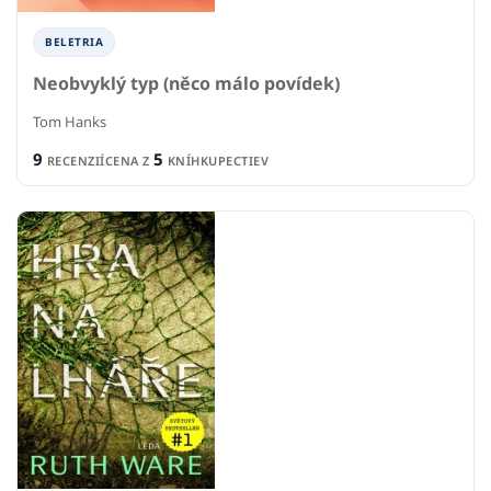
BELETRIA
Neobvyklý typ (něco málo povídek)
Tom Hanks
9
5
RECENZIÍ
CENA Z
KNÍHKUPECTIEV