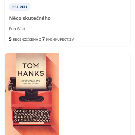
PRE DETI
Něco skutečného
Erin Watt
5
7
RECENZIÍ
CENA Z
KNÍHKUPECTIEV