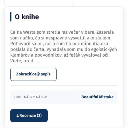
O knihe
Caina Westa som stretla raz večer v bare. Zazerala
som naňho, čo si nesprávne vysvetlil ako záujem.
Prihovoril sa mi, no ja som ho bez mihnutia oka
poslala do čerta. Vynadala som mu do egoistických
klamárov a podvodníkov, až fešák vyvaľoval oči.
Viete, pred…
...
Zobraziť celý popis
Beautiful Mistake
ORIGINÁLNY NÁZOV
Recenzie (2)