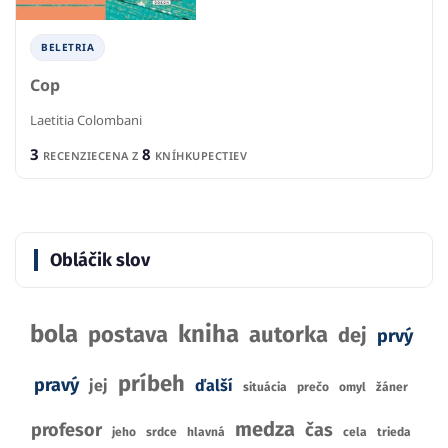
BELETRIA
Cop
Laetitia Colombani
3
8
RECENZIE
CENA Z
KNÍHKUPECTIEV
Obláčik slov
bola
kniha
postava
autorka
dej
prvý
príbeh
pravý
jej
ďalší
situácia
prečo
omyl
žáner
medza
profesor
čas
jeho
srdce
hlavná
cela
trieda