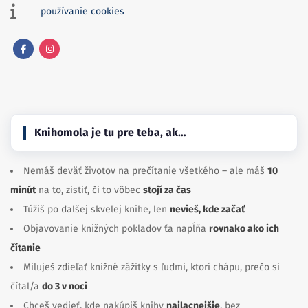
používanie cookies
Facebook
Instagram
Knihomola je tu pre teba, ak…
Nemáš deväť životov na prečítanie všetkého – ale máš
10
minút
na to, zistiť, či to vôbec
stojí za čas
Túžiš po ďalšej skvelej knihe, len
nevieš, kde začať
Objavovanie knižných pokladov ťa napĺňa
rovnako ako ich
čítanie
Miluješ zdieľať knižné zážitky s ľuďmi, ktorí chápu, prečo si
čítal/a
do 3 v noci
Chceš vedieť, kde nakúpiš knihy
najlacnejšie
, bez