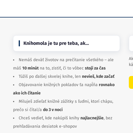
Knihomola je tu pre teba, ak…
Ak
Nemáš deväť životov na prečítanie všetkého – ale
ká
máš
10 minút
na to, zistiť, či to vôbec
stojí za čas
Túžiš po ďalšej skvelej knihe, len
nevieš, kde začať
Objavovanie knižných pokladov ťa napĺňa
rovnako
ako ich čítanie
Miluješ zdieľať knižné zážitky s ľuďmi, ktorí chápu,
prečo si čítal/a
do 3 v noci
Chceš vedieť, kde nakúpiš knihy
najlacnejšie
, bez
prehľadávania desiatok e-shopov