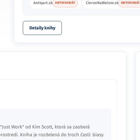
Antiqart.sk
CierneNaBielom.sk
ANTIKVARIÁT
ANTIKVARIÁ
Detaily knihy
Just Work" od Kim Scott, ktorá sa zaoberá
stredí. Kniha je rozdelená do troch častí: biasy