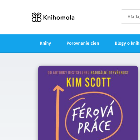
Knihy
Porovnanie cien
Blogy o kni