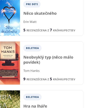
PRE DETI
Něco skutečného
Erin Watt
5
7
RECENZIÍ
CENA Z
KNÍHKUPECTIEV
BELETRIA
Neobvyklý typ (něco málo
ODBORNÉ A NÁUČNÉ
povídek)
NÉ A NÁUČNÉ
O
Čítaj literatúru ako
Tom Hanks
očítať svet
profesor
Te
9
5
RECENZIÍ
CENA Z
KNÍHKUPECTIEV
ord
Thomas C. Foster
Jam
1
1
CIA
RECENCIA
R
5
2
KNÍHKUPECTIEV
CENA Z
KNÍHKUPECTIEV
CE
BELETRIA
Hra na lháře