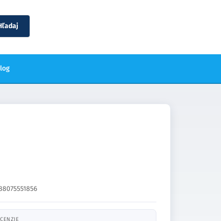
Hľadaj
blog
88075551856
CENZIE