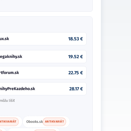
18.53 €
ux.sk
19.52 €
egaknihy.sk
22.75 €
rtforum.sk
28.17 €
nihyPreKazdeho.sk
môžu líšiť
Obooks.sk
NTIKVARIÁT
ANTIKVARIÁT