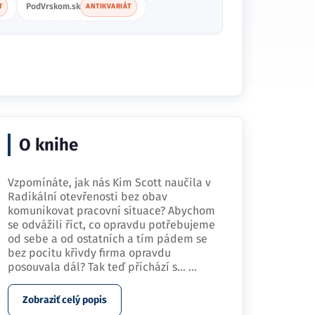
PodVrskom.sk
T
ANTIKVARIÁT
O knihe
Vzpomínáte, jak nás Kim Scott naučila v
Radikální otevřenosti bez obav
komunikovat pracovní situace? Abychom
se odvážili říct, co opravdu potřebujeme
od sebe a od ostatních a tím pádem se
bez pocitu křivdy firma opravdu
posouvala dál? Tak teď přichází s…
...
Zobraziť celý popis