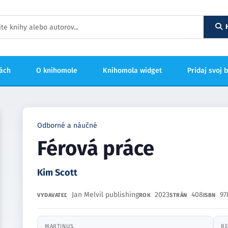
hách
O knihomole
Knihomola widget
Pridaj svoj 
Odborné a náučné
Férová práce
Kim Scott
Jan Melvil publishing
2023
408
97
VYDAVATEĽ
ROK
STRÁN
ISBN
MARTINUS
RE