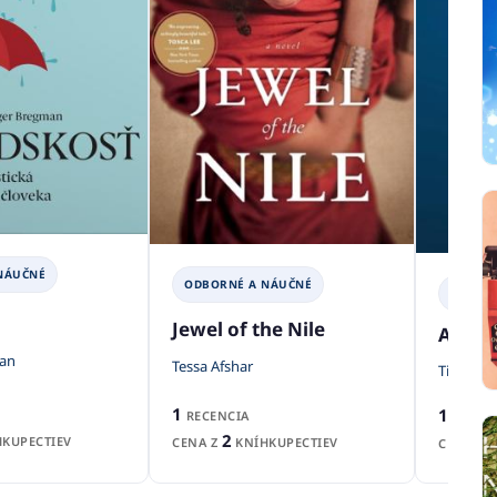
NÁUČNÉ
ODBORNÉ A NÁUČNÉ
ODBOR
Jewel of the Nile
Ako sp
an
Tessa Afshar
Tim Harf
1
1
RECENCIA
RECEN
2
KUPECTIEV
CENA Z
KNÍHKUPECTIEV
CENA Z