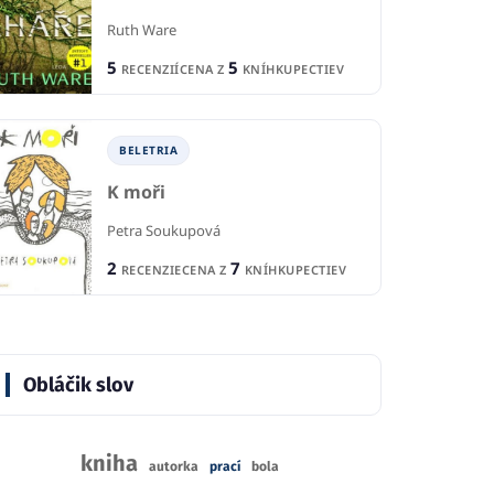
Ruth Ware
5
5
RECENZIÍ
CENA Z
KNÍHKUPECTIEV
BELETRIA
K moři
Petra Soukupová
2
7
RECENZIE
CENA Z
KNÍHKUPECTIEV
Obláčik slov
kniha
autorka
prací
bola