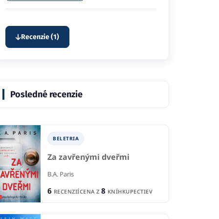
Recenzie (1)
Posledné recenzie
BELETRIA
Za zavřenými dveřmi
B.A. Paris
6
8
RECENZIÍ
CENA Z
KNÍHKUPECTIEV