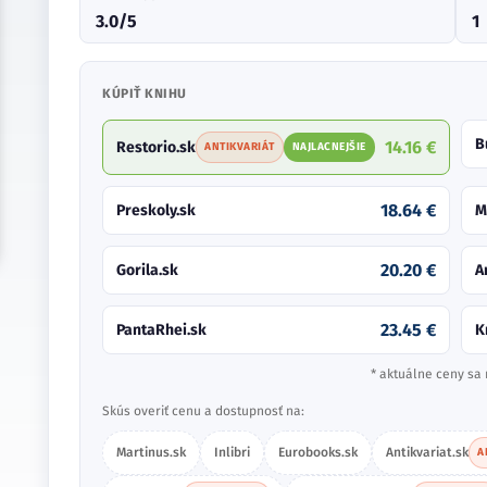
3.0/5
1
KÚPIŤ KNIHU
B
14.16 €
Restorio.sk
ANTIKVARIÁT
NAJLACNEJŠIE
18.64 €
Preskoly.sk
M
20.20 €
Gorila.sk
A
23.45 €
PantaRhei.sk
K
* aktuálne ceny sa 
Skús overiť cenu a dostupnosť na:
Martinus.sk
Inlibri
Eurobooks.sk
Antikvariat.sk
A