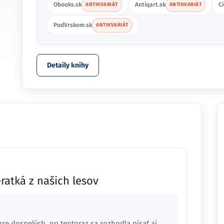
Obooks.sk
Antiqart.sk
C
ANTIKVARIÁT
ANTIKVARIÁT
PodVrskom.sk
ANTIKVARIÁT
Detaily knihy
ratká z našich lesov
re dospelých, no tentoraz sa rozhodla písať aj