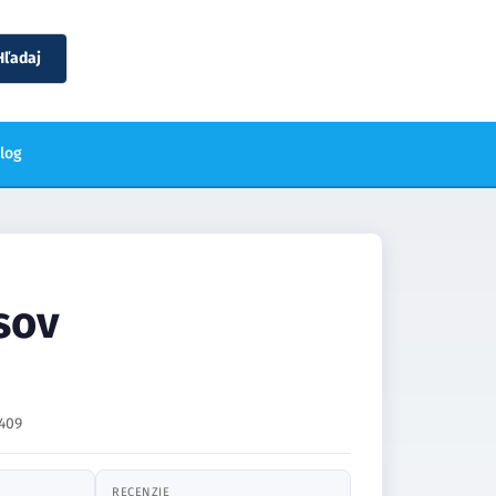
Hľadaj
blog
esov
409
RECENZIE