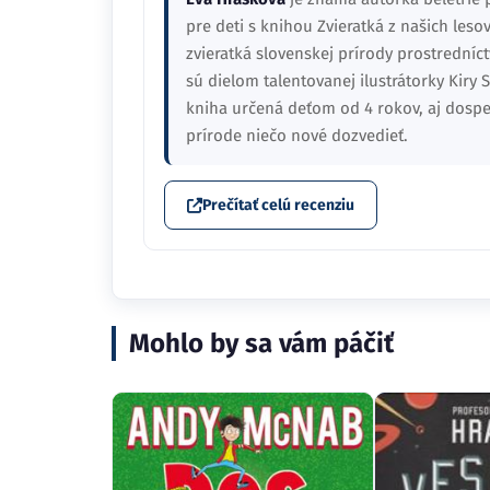
pre deti s knihou Zvieratká z našich leso
zvieratká slovenskej prírody prostredníc
sú dielom talentovanej ilustrátorky Kiry 
kniha určená deťom od 4 rokov, aj dospelí
prírode niečo nové dozvedieť.
Prečítať celú recenziu
Mohlo by sa vám páčiť