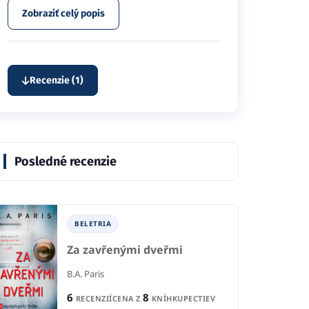
Zobraziť celý popis
Recenzie (1)
Posledné recenzie
BELETRIA
Za zavřenými dveřmi
B.A. Paris
6
8
RECENZIÍ
CENA Z
KNÍHKUPECTIEV