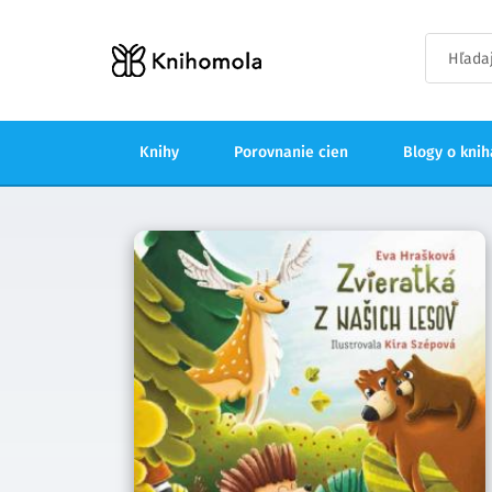
Knihy
Porovnanie cien
Blogy o kni