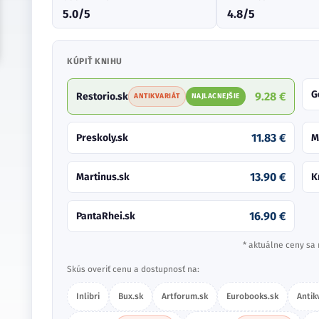
5.0/5
4.8/5
KÚPIŤ KNIHU
G
9.28 €
Restorio.sk
ANTIKVARIÁT
NAJLACNEJŠIE
11.83 €
Preskoly.sk
M
13.90 €
Martinus.sk
K
16.90 €
PantaRhei.sk
* aktuálne ceny sa 
Skús overiť cenu a dostupnosť na:
Inlibri
Bux.sk
Artforum.sk
Eurobooks.sk
Antik