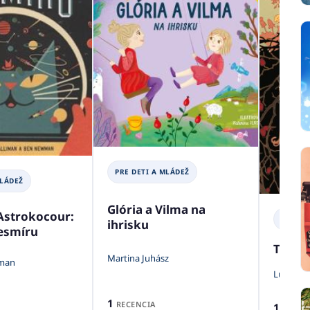
PRE DETI A MLÁDEŽ
MLÁDEŽ
Glória a Vilma na
Astrokocour:
PRE DE
ihrisku
esmíru
Tma p
Martina Juhász
iman
Lucie Or
1
RECENCIA
1
RECEN