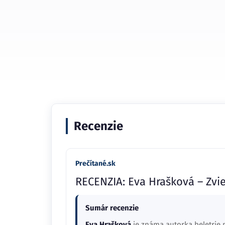
Recenzie
Prečítané.sk
RECENZIA: Eva Hrašková – Zvie
Sumár recenzie
Eva Hrašková
je známa autorka beletrie p