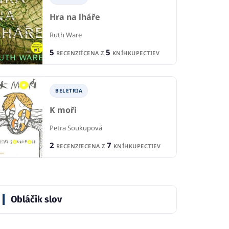
RECENZIE
7
5
KNÍHKUPECTIEV
CE
CENA Z
KNÍHKUPECTIEV
Hra na lháře
Ruth Ware
5
5
RECENZIÍ
CENA Z
KNÍHKUPECTIEV
BELETRIA
K moři
Petra Soukupová
2
7
RECENZIE
CENA Z
KNÍHKUPECTIEV
Obláčik slov