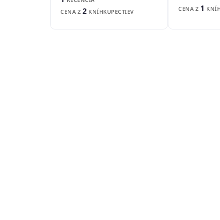
1
CENA Z
KNÍH
2
CENA Z
KNÍHKUPECTIEV