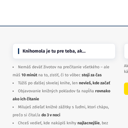
Knihomola je tu pre teba, ak…
Ak
Nemáš deväť životov na prečítanie všetkého – ale
ká
máš
10 minút
na to, zistiť, či to vôbec
stojí za čas
Túžiš po ďalšej skvelej knihe, len
nevieš, kde začať
Objavovanie knižných pokladov ťa napĺňa
rovnako
ako ich čítanie
Miluješ zdieľať knižné zážitky s ľuďmi, ktorí chápu,
prečo si čítal/a
do 3 v noci
Chceš vedieť, kde nakúpiš knihy
najlacnejšie
, bez