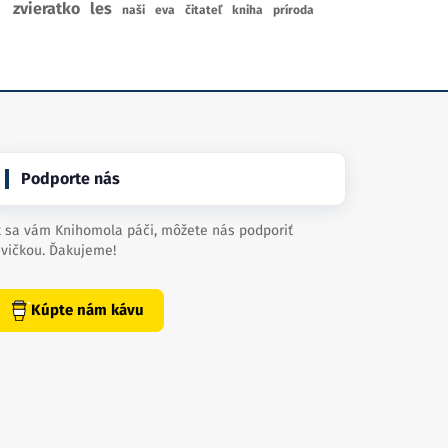
zvieratko
les
naši
eva
čitateľ
kniha
príroda
Podporte nás
 sa vám Knihomola páči, môžete nás podporiť
vičkou. Ďakujeme!
Kúpte nám kávu