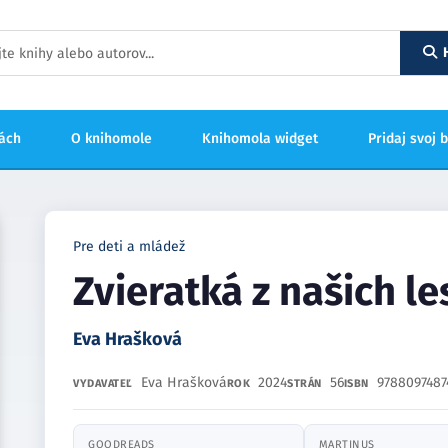
hách
O knihomole
Knihomola widget
Pridaj svoj 
Pre deti a mládež
Zvieratká z našich l
Eva Hrašková
Eva Hrašková
2024
56
9788097487
VYDAVATEĽ
ROK
STRÁN
ISBN
GOODREADS
MARTINUS