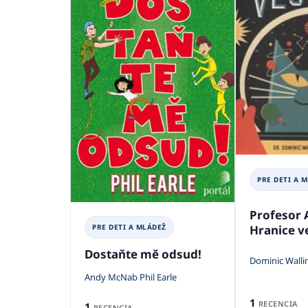
PRE DETI A 
Profesor 
Hranice v
PRE DETI A MLÁDEŽ
Dostaňte mě odsud!
Dominic Wall
Andy McNab Phil Earle
1
RECENCIA
1
RECENCIA