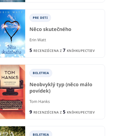
PRE DETI
Něco skutečného
Erin Watt
5
7
RECENZIÍ
CENA Z
KNÍHKUPECTIEV
BELETRIA
Neobvyklý typ (něco málo
povídek)
TI A MLÁDEŽ
P
Tom Hanks
PRE DETI A MLÁDEŽ
od srdcem
Šť
9
5
RECENZIÍ
CENA Z
KNÍHKUPECTIEV
Polibek v New Yorku
tega
El 
Catherine Rider
1
BELETRIA
4
CIA
R