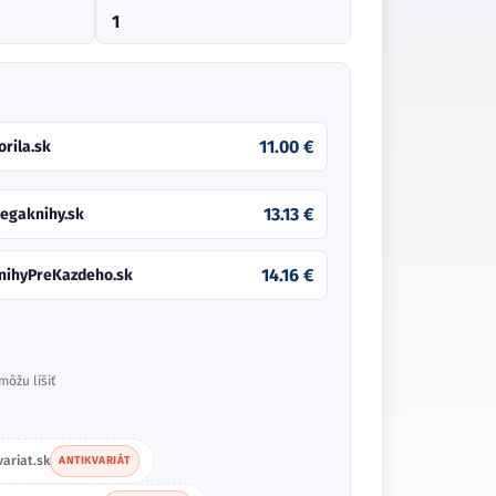
1
11.00 €
orila.sk
13.13 €
egaknihy.sk
14.16 €
nihyPreKazdeho.sk
môžu líšiť
variat.sk
ANTIKVARIÁT