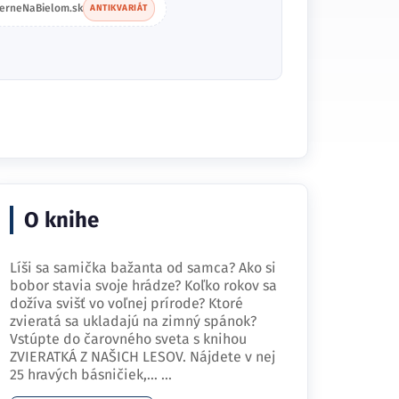
ierneNaBielom.sk
ANTIKVARIÁT
O knihe
Líši sa samička bažanta od samca? Ako si
bobor stavia svoje hrádze? Koľko rokov sa
dožíva svišť vo voľnej prírode? Ktoré
zvieratá sa ukladajú na zimný spánok?
Vstúpte do čarovného sveta s knihou
ZVIERATKÁ Z NAŠICH LESOV. Nájdete v nej
25 hravých básničiek,…
...