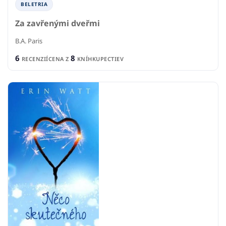
BELETRIA
Za zavřenými dveřmi
B.A. Paris
6
8
RECENZIÍ
CENA Z
KNÍHKUPECTIEV