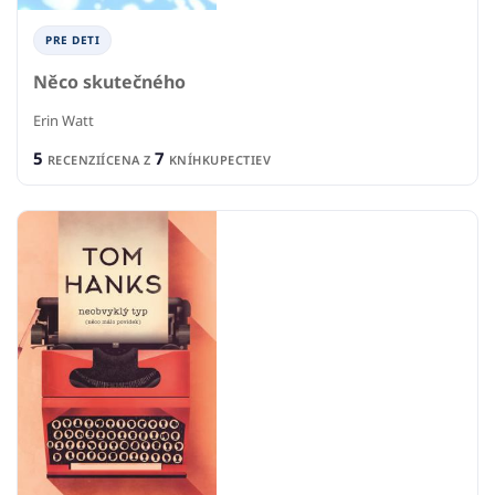
PRE DETI
Něco skutečného
Erin Watt
5
7
RECENZIÍ
CENA Z
KNÍHKUPECTIEV