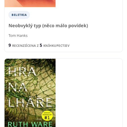
BELETRIA
Neobvyklý typ (něco málo povídek)
Tom Hanks
9
5
RECENZIÍ
CENA Z
KNÍHKUPECTIEV