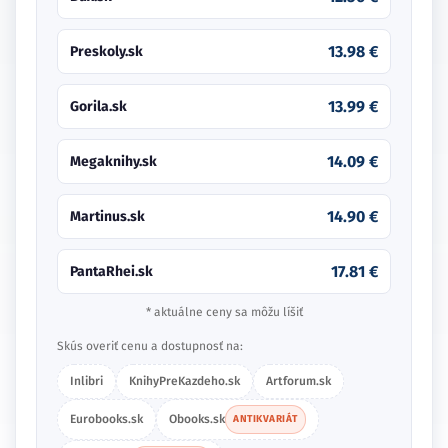
13.98 €
Preskoly.sk
13.99 €
Gorila.sk
14.09 €
Megaknihy.sk
14.90 €
Martinus.sk
17.81 €
PantaRhei.sk
* aktuálne ceny sa môžu líšiť
Skús overiť cenu a dostupnosť na:
Inlibri
KnihyPreKazdeho.sk
Artforum.sk
Eurobooks.sk
Obooks.sk
ANTIKVARIÁT