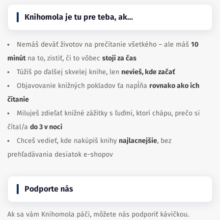
Knihomola je tu pre teba, ak…
Nemáš deväť životov na prečítanie všetkého – ale máš
10
minút
na to, zistiť, či to vôbec
stojí za čas
Túžiš po ďalšej skvelej knihe, len
nevieš, kde začať
Objavovanie knižných pokladov ťa napĺňa
rovnako ako ich
čítanie
Miluješ zdieľať knižné zážitky s ľuďmi, ktorí chápu, prečo si
čítal/a
do 3 v noci
Chceš vedieť, kde nakúpiš knihy
najlacnejšie
, bez
prehľadávania desiatok e-shopov
Podporte nás
Ak sa vám Knihomola páči, môžete nás podporiť kávičkou.