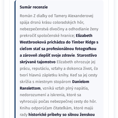
Sumár recenzie
Román Z diaľky od Tamery Alexanderovej
spája drsnú krásu coloradských hôr,
nebezpečenstvá divočiny a odhodlanie ženy
prekročiť spoločenské hranice;
Elizabeth
Westbrooková prichádza do Timber Ridge s
cieľom stať sa profesionálnou fotografkou
a zároveň zlepšiť svoje zdravie
.
Starostlivo
skrývané tajomstvo
Elizabeth ohrozuje jej
prácu, reputáciu, vzťahy a dokonca život, čo
tvorí hlavnú zápletku knihy. Keď sa jej cesty
skrížia s miestnym stopárom
Danielom
Ranslettom
, vzniká vzťah plný napätia,
nedorozumení a iskrenia, ktoré sa
vyhrocujú počas nebezpečnej cesty do hôr.
Knihu odporúčam čitateľkám, ktoré majú
rady
historické príbehy so silnou ženskou