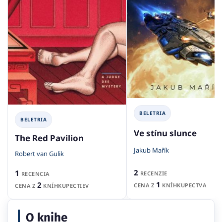
BELETRIA
BELETRIA
Ve stínu slunce
The Red Pavilion
Jakub Mařík
Robert van Gulik
2
1
RECENZIE
RECENCIA
1
2
CENA Z
KNÍHKUPECTVA
CENA Z
KNÍHKUPECTIEV
O knihe