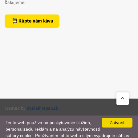
Ďakujeme!
Kúpte nám kávu
created by
danielhrenak.sk
Späť
Knihomola. 2017 - 2026.
Tento web používa na poskytovanie služieb,
Zatvoriť
na
personalizáciu reklám a na analýzu návštevnosti
📨
začiato
súbory cookie. Používaním tohto webu s tým vyjadrujete súhlas.