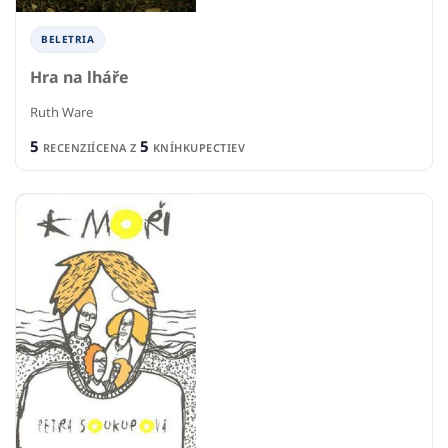
BELETRIA
Hra na lháře
Ruth Ware
5
5
RECENZIÍ
CENA Z
KNÍHKUPECTIEV