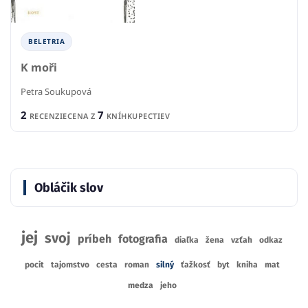
BELETRIA
K moři
Petra Soukupová
2
7
RECENZIE
CENA Z
KNÍHKUPECTIEV
Obláčik slov
jej
svoj
príbeh
fotografia
diaľka
žena
vzťah
odkaz
pocit
tajomstvo
cesta
roman
silný
ťažkosť
byt
kniha
mat
medza
jeho