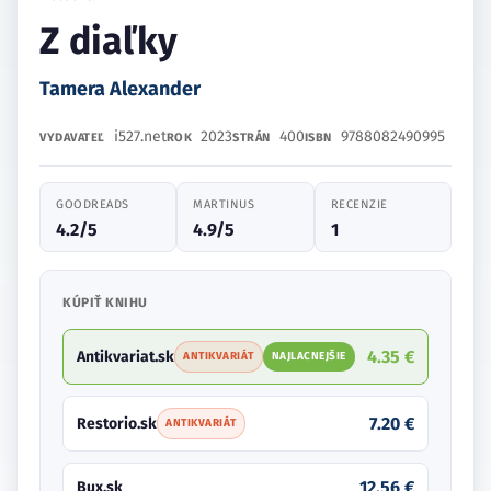
Z diaľky
Tamera Alexander
i527.net
2023
400
9788082490995
VYDAVATEĽ
ROK
STRÁN
ISBN
GOODREADS
MARTINUS
RECENZIE
4.2/5
4.9/5
1
KÚPIŤ KNIHU
4.35 €
Antikvariat.sk
ANTIKVARIÁT
NAJLACNEJŠIE
7.20 €
Restorio.sk
ANTIKVARIÁT
12.56 €
Bux.sk