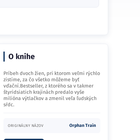
O knihe
Príbeh dvoch žien, pri ktorom veľmi rýchlo
zistíme, za čo všetko môžeme byť
vďační.Bestseller, z ktorého sa v takmer
štyridsiatich krajinách predalo vyše
milióna výtlačkov a zmenil veľa ľudských
sŕdc.
Orphan Train
ORIGINÁLNY NÁZOV