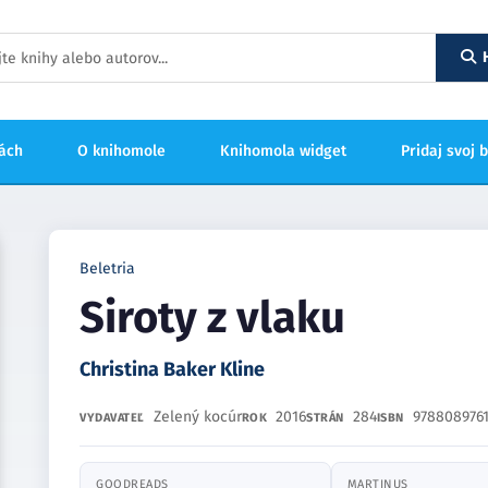
hách
O knihomole
Knihomola widget
Pridaj svoj 
Beletria
Siroty z vlaku
Christina Baker Kline
Zelený kocúr
2016
284
9788089761
VYDAVATEĽ
ROK
STRÁN
ISBN
GOODREADS
MARTINUS