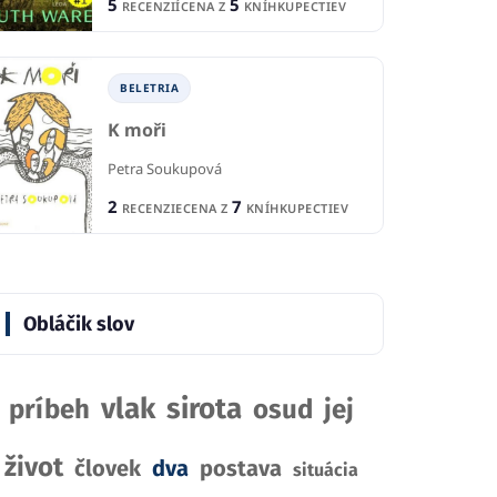
5
5
RECENZIÍ
CENA Z
KNÍHKUPECTIEV
BELETRIA
IA
BELETRIA
Sľúbená
 môjmu šéfovi
K moři
Jodi Ellen Malpas
 Zamari
Petra Soukupová
1
1
R
RECENCIA
IE
2
7
RECENZIE
CENA Z
KNÍHKUPECTIEV
2
1
CENA Z
KNÍHKUPECTIEV
KNÍHKUPECTVA
Obláčik slov
vlak
sirota
príbeh
osud
jej
život
človek
dva
postava
situácia