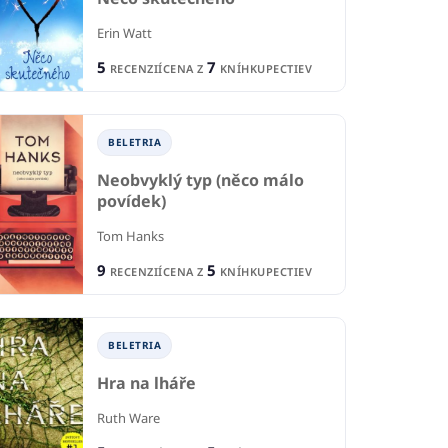
Erin Watt
5
7
RECENZIÍ
CENA Z
KNÍHKUPECTIEV
BELETRIA
Neobvyklý typ (něco málo
povídek)
Tom Hanks
9
5
RECENZIÍ
CENA Z
KNÍHKUPECTIEV
BELETRIA
B
Hra na lháře
Ruth Ware
Hi