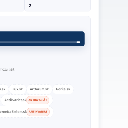
2
môžu líšiť
.sk
Bux.sk
Artforum.sk
Gorila.sk
Antikvariat.sk
ANTIKVARIÁT
ierneNaBielom.sk
ANTIKVARIÁT