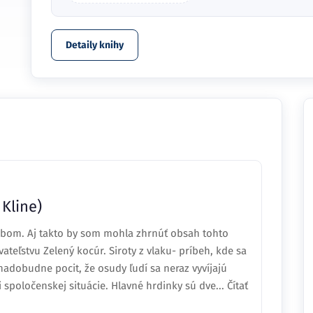
Detaily knihy
 Kline)
bom. Aj takto by som mohla zhrnúť obsah tohto
teľstvu Zelený kocúr. Siroty z vlaku- príbeh, kde sa
 nadobudne pocit, že osudy ľudí sa neraz vyvíjajú
 spoločenskej situácie. Hlavné hrdinky sú dve... Čítať