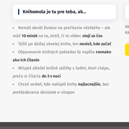
Knihomola je tu pre teba, ak…
Ak
Nemáš deväť životov na prečítanie všetkého – ale
ká
máš
10 minút
na to, zistiť, či to vôbec
stojí za čas
Túžiš po ďalšej skvelej knihe, len
nevieš, kde začať
Objavovanie knižných pokladov ťa napĺňa
rovnako
ako ich čítanie
Miluješ zdieľať knižné zážitky s ľuďmi, ktorí chápu,
prečo si čítal/a
do 3 v noci
Chceš vedieť, kde nakúpiš knihy
najlacnejšie
, bez
prehľadávania desiatok e-shopov