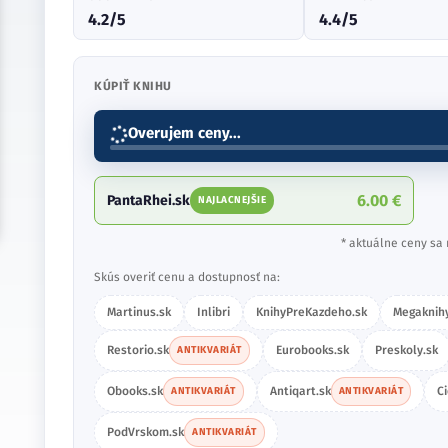
4.2/5
4.4/5
KÚPIŤ KNIHU
Overujem ceny...
6.00 €
PantaRhei.sk
NAJLACNEJŠIE
* aktuálne ceny sa 
Skús overiť cenu a dostupnosť na:
Martinus.sk
Inlibri
KnihyPreKazdeho.sk
Megaknihy
Restorio.sk
Eurobooks.sk
Preskoly.sk
ANTIKVARIÁT
Obooks.sk
Antiqart.sk
C
ANTIKVARIÁT
ANTIKVARIÁT
PodVrskom.sk
ANTIKVARIÁT