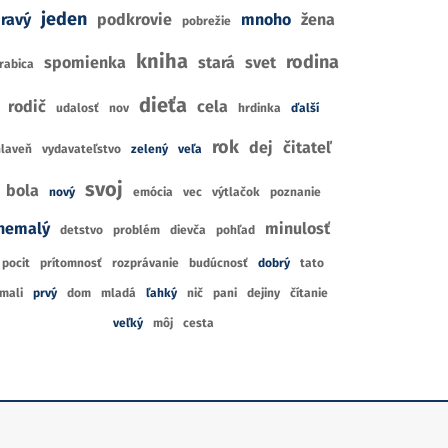
jeden
ravý
podkrovie
mnoho
žena
pobrežie
kniha
rodina
spomienka
stará
svet
rabica
dieťa
rodič
cela
udalosť
nov
hrdinka
ďalší
rok
dej
čitateľ
hlaveň
vydavateľstvo
zelený
veľa
svoj
bola
nový
emócia
vec
výtlačok
poznanie
nemalý
minulosť
detstvo
problém
dievča
pohľad
pocit
prítomnosť
rozprávanie
budúcnosť
dobrý
tato
mali
prvý
dom
mladá
ľahký
nič
pani
dejiny
čítanie
veľký
môj
cesta