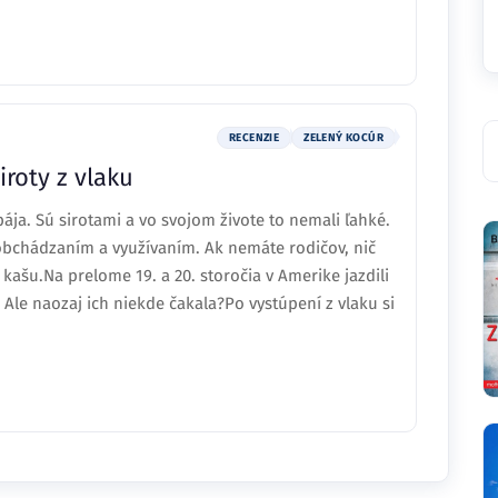
RECENZIE
ZELENÝ KOCÚR
iroty z vlaku
pája. Sú sirotami a vo svojom živote to nemali ľahké.
obchádzaním a využívaním. Ak nemáte rodičov, nič
 kašu.Na prelome 19. a 20. storočia v Amerike jazdili
. Ale naozaj ich niekde čakala?Po vystúpení z vlaku si