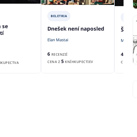
BELETRIA
BELETR
 se
Dnešek není naposled
Šéfom
tí
Elan Mastai
Michaela
6
4
RECENZIÍ
RECENZ
5
CENA Z
KNÍHKUPECTIEV
CENA Z
KUPECTVA