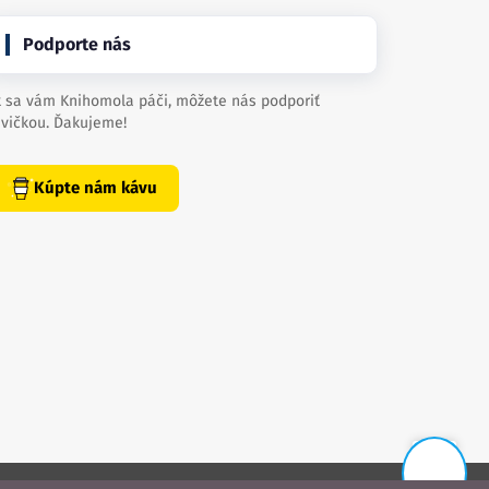
Podporte nás
 sa vám Knihomola páči, môžete nás podporiť
vičkou. Ďakujeme!
Kúpte nám kávu
📨