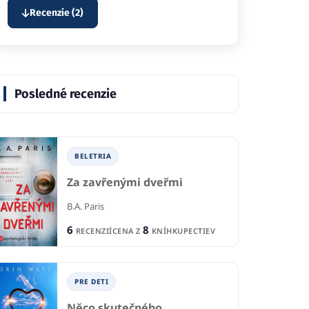
Recenzie (2)
Posledné recenzie
BELETRIA
Za zavřenými dveřmi
B.A. Paris
6
8
RECENZIÍ
CENA Z
KNÍHKUPECTIEV
PRE DETI
Něco skutečného