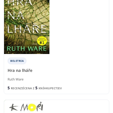
BELETRIA
Hra na lháře
Ruth Ware
5
5
RECENZIÍ
CENA Z
KNÍHKUPECTIEV