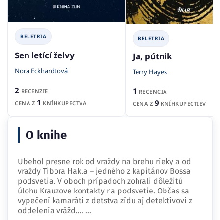
BELETRIA
BELETRIA
Sen letící želvy
Ja, pútnik
Nora Eckhardtová
Terry Hayes
2
1
RECENZIE
RECENCIA
1
9
CENA Z
KNÍHKUPECTVA
CENA Z
KNÍHKUPECTIEV
O knihe
Ubehol presne rok od vraždy na brehu rieky a od
vraždy Tibora Hakla – jedného z kapitánov Bossa
podsvetia. V oboch prípadoch zohrali dôležitú
úlohu Krauzove kontakty na podsvetie. Občas sa
vypečení kamaráti z detstva zídu aj detektívovi z
oddelenia vrážd.…
...