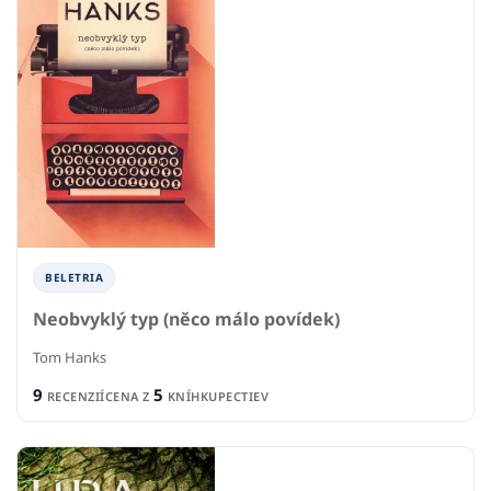
BELETRIA
Neobvyklý typ (něco málo povídek)
Tom Hanks
9
5
RECENZIÍ
CENA Z
KNÍHKUPECTIEV