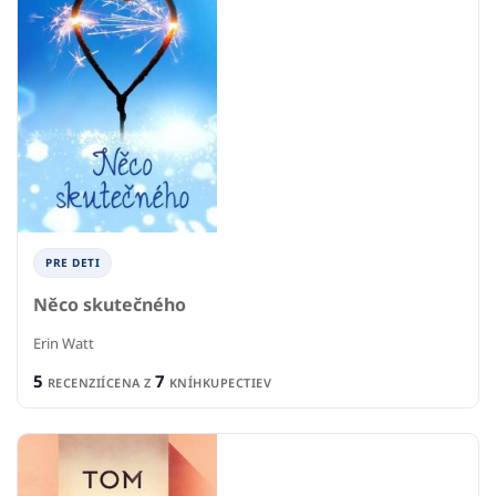
PRE DETI
Něco skutečného
Erin Watt
5
7
RECENZIÍ
CENA Z
KNÍHKUPECTIEV