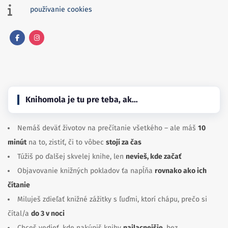
používanie cookies
Facebook
Instagram
Knihomola je tu pre teba, ak…
Nemáš deväť životov na prečítanie všetkého – ale máš
10
minút
na to, zistiť, či to vôbec
stojí za čas
Túžiš po ďalšej skvelej knihe, len
nevieš, kde začať
Objavovanie knižných pokladov ťa napĺňa
rovnako ako ich
čítanie
Miluješ zdieľať knižné zážitky s ľuďmi, ktorí chápu, prečo si
čítal/a
do 3 v noci
Chceš vedieť, kde nakúpiš knihy
najlacnejšie
, bez