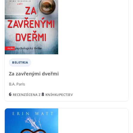
BELETRIA
Za zavřenými dveřmi
B.A. Paris
6
8
RECENZIÍ
CENA Z
KNÍHKUPECTIEV