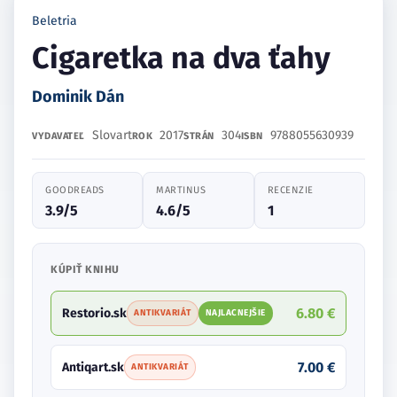
Beletria
Cigaretka na dva ťahy
Dominik Dán
Slovart
2017
304
9788055630939
VYDAVATEĽ
ROK
STRÁN
ISBN
GOODREADS
MARTINUS
RECENZIE
3.9/5
4.6/5
1
KÚPIŤ KNIHU
6.80 €
Restorio.sk
ANTIKVARIÁT
NAJLACNEJŠIE
7.00 €
Antiqart.sk
ANTIKVARIÁT