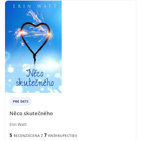
PRE DETI
Něco skutečného
Erin Watt
5
7
RECENZIÍ
CENA Z
KNÍHKUPECTIEV