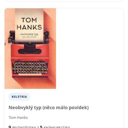
BELETRIA
Neobvyklý typ (něco málo povídek)
Tom Hanks
9
5
RECENZIÍ
CENA Z
KNÍHKUPECTIEV