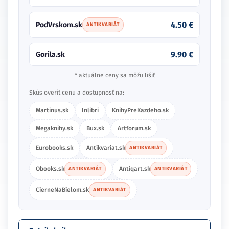
4.50 €
PodVrskom.sk
ANTIKVARIÁT
9.90 €
Gorila.sk
* aktuálne ceny sa môžu líšiť
Skús overiť cenu a dostupnosť na:
Martinus.sk
Inlibri
KnihyPreKazdeho.sk
Megaknihy.sk
Bux.sk
Artforum.sk
Eurobooks.sk
Antikvariat.sk
ANTIKVARIÁT
Obooks.sk
Antiqart.sk
ANTIKVARIÁT
ANTIKVARIÁT
CierneNaBielom.sk
ANTIKVARIÁT