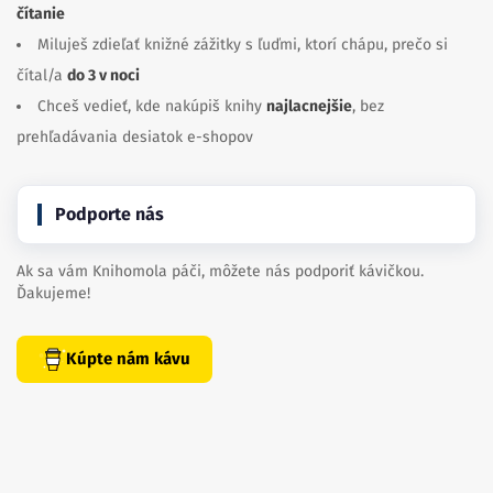
čítanie
Miluješ zdieľať knižné zážitky s ľuďmi, ktorí chápu, prečo si
čítal/a
do 3 v noci
Chceš vedieť, kde nakúpiš knihy
najlacnejšie
, bez
prehľadávania desiatok e-shopov
Podporte nás
Ak sa vám Knihomola páči, môžete nás podporiť kávičkou.
Ďakujeme!
Kúpte nám kávu