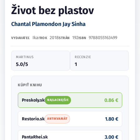
Život bez plastov
Chantal Plamondon Jay Sinha
Ikar
2018
192
9788055163499
VYDAVATEĽ
ROK
STRÁN
ISBN
MARTINUS
RECENZIE
5.0/5
1
KÚPIŤ KNIHU
0.86 €
Preskoly.sk
NAJLACNEJŠIE
1.80 €
Restorio.sk
ANTIKVARIÁT
3.00 €
PantaRhei.sk