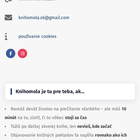
knihomola.sk@gmail.com
používanie cookies
Facebook
Instagram
Knihomola je tu pre teba, ak…
Nemáš deväť životov na prečítanie všetkého – ale máš
10
minút
na to, zistiť, či to vôbec
stojí za čas
Túžiš po ďalšej skvelej knihe, len
nevieš, kde začať
Objavovanie knižných pokladov ťa napĺňa
rovnako ako ich