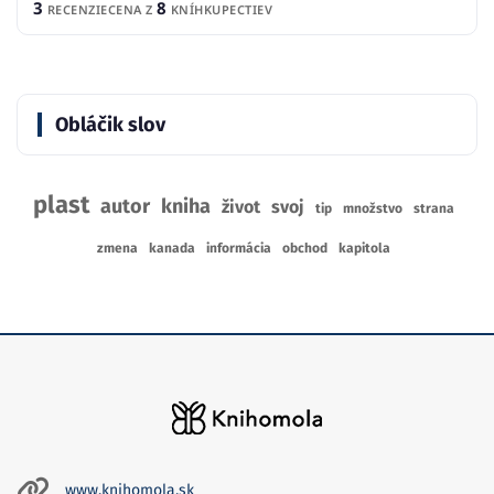
3
8
RECENZIE
CENA Z
KNÍHKUPECTIEV
Obláčik slov
plast
autor
kniha
život
svoj
tip
množstvo
strana
zmena
kanada
informácia
obchod
kapitola
www.knihomola.sk