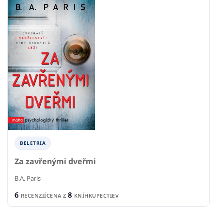
BELETRIA
Za zavřenými dveřmi
B.A. Paris
6
8
RECENZIÍ
CENA Z
KNÍHKUPECTIEV