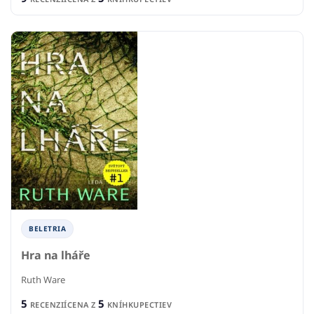
BELETRIA
Hra na lháře
Ruth Ware
5
5
RECENZIÍ
CENA Z
KNÍHKUPECTIEV