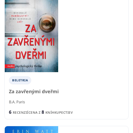
BELETRIA
Za zavřenými dveřmi
B.A. Paris
6
8
RECENZIÍ
CENA Z
KNÍHKUPECTIEV