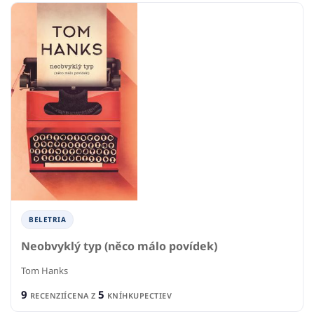
BELETRIA
Neobvyklý typ (něco málo povídek)
Tom Hanks
9
5
RECENZIÍ
CENA Z
KNÍHKUPECTIEV