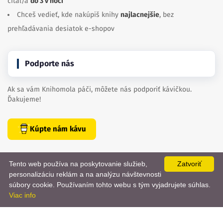
čítal/a
do 3 v noci
Chceš vedieť, kde nakúpiš knihy
najlacnejšie
, bez
prehľadávania desiatok e-shopov
Podporte nás
Ak sa vám Knihomola páči, môžete nás podporiť kávičkou.
Ďakujeme!
Kúpte nám kávu
Tento web používa na poskytovanie služieb,
Zatvoriť
personalizáciu reklám a na analýzu návštevnosti
📨
súbory cookie. Používaním tohto webu s tým vyjadrujete súhlas.
Viac info