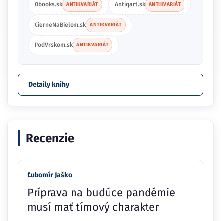
Obooks.sk
Antiqart.sk
ANTIKVARIÁT
ANTIKVARIÁT
CierneNaBielom.sk
ANTIKVARIÁT
PodVrskom.sk
ANTIKVARIÁT
Detaily knihy
Recenzie
Ľubomír Jaško
Príprava na budúce pandémie
musí mať tímový charakter