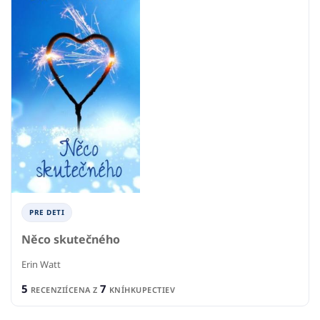
PRE DETI
Něco skutečného
Erin Watt
5
7
RECENZIÍ
CENA Z
KNÍHKUPECTIEV