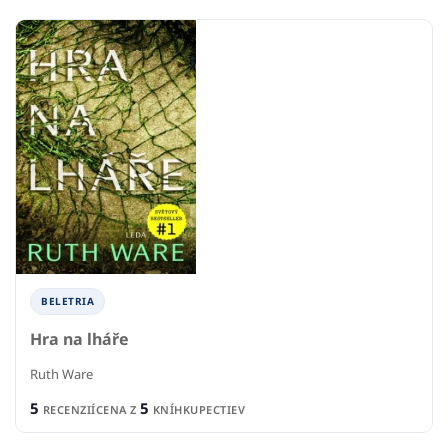
BELETRIA
Hra na lháře
Ruth Ware
5
5
RECENZIÍ
CENA Z
KNÍHKUPECTIEV