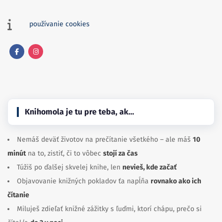
používanie cookies
Facebook
Instagram
Knihomola je tu pre teba, ak…
Nemáš deväť životov na prečítanie všetkého – ale máš
10
minút
na to, zistiť, či to vôbec
stojí za čas
Túžiš po ďalšej skvelej knihe, len
nevieš, kde začať
Objavovanie knižných pokladov ťa napĺňa
rovnako ako ich
čítanie
Miluješ zdieľať knižné zážitky s ľuďmi, ktorí chápu, prečo si