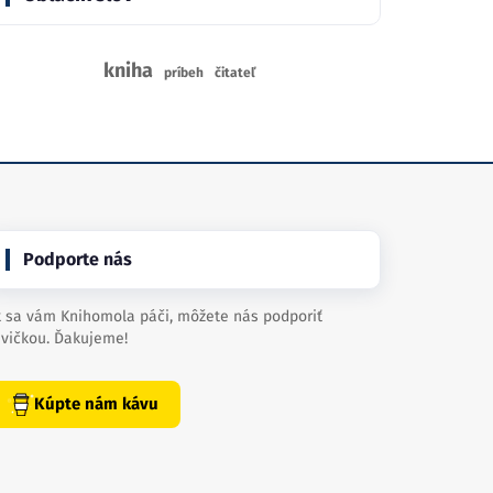
kniha
príbeh
čitateľ
Podporte nás
 sa vám Knihomola páči, môžete nás podporiť
vičkou. Ďakujeme!
Kúpte nám kávu