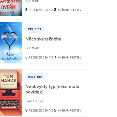
B.A. Paris
6
8
RECENZIÍ
CENA Z
KNÍHKUPECTIEV
PRE DETI
Něco skutečného
Erin Watt
5
7
RECENZIÍ
CENA Z
KNÍHKUPECTIEV
TI
P
PRE DETI
i hledá hnízdo
BELETRIA
Ko
Amélie a tma
Neobvyklý typ (něco málo
Bula
Lau
Petra Neomillnerová
povídek)
1
1
Tom Hanks
IE
R
RECENCIA
2
2
KNÍHKUPECTIEV
CE
CENA Z
KNÍHKUPECTIEV
9
5
RECENZIÍ
CENA Z
KNÍHKUPECTIEV