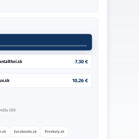
7.30 €
antaRhei.sk
10.26 €
ux.sk
môžu líšiť
m.sk
Eurobooks.sk
Preskoly.sk