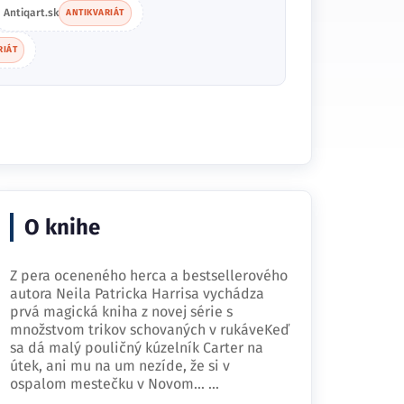
Antiqart.sk
ANTIKVARIÁT
RIÁT
O knihe
Z pera oceneného herca a bestsellerového
autora Neila Patricka Harrisa vychádza
prvá magická kniha z novej série s
množstvom trikov schovaných v rukáveKeď
sa dá malý pouličný kúzelník Carter na
útek, ani mu na um nezíde, že si v
ospalom mestečku v Novom…
...