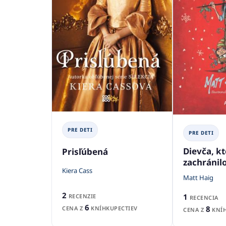
PRE DETI
PRE DETI
Dievča, k
Prisľúbená
zachránil
Kiera Cass
Matt Haig
2
1
RECENZIE
RECENCIA
6
8
CENA Z
KNÍHKUPECTIEV
CENA Z
KNÍH