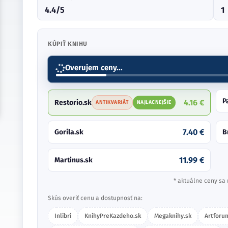
4.4/5
1
KÚPIŤ KNIHU
Overujem ceny...
P
4.16 €
Restorio.sk
ANTIKVARIÁT
NAJLACNEJŠIE
7.40 €
Gorila.sk
B
11.99 €
Martinus.sk
* aktuálne ceny sa 
Skús overiť cenu a dostupnosť na:
Inlibri
KnihyPreKazdeho.sk
Megaknihy.sk
Artforu