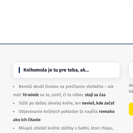
Knihomola je tu pre teba, ak…
Ak
Nemáš deväť životov na prečítanie všetkého – ale
ká
máš
10 minút
na to, zistiť, či to vôbec
stojí za čas
Túžiš po ďalšej skvelej knihe, len
nevieš, kde začať
Objavovanie knižných pokladov ťa napĺňa
rovnako
ako ich čítanie
Miluješ zdieľať knižné zážitky s ľuďmi, ktorí chápu,