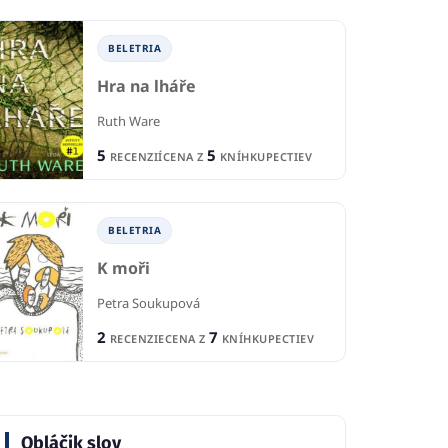
BELETRIA
Hra na lháře
Ruth Ware
5
5
RECENZIÍ
CENA Z
KNÍHKUPECTIEV
BELETRIA
K moři
Petra Soukupová
2
7
RECENZIE
CENA Z
KNÍHKUPECTIEV
Obláčik slov