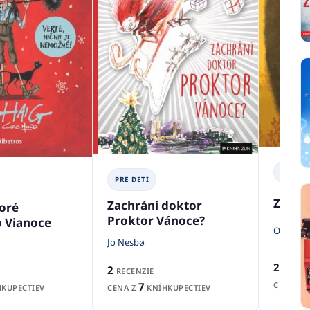
PRE DE
PRE DETI
Zubr s
Zachrání doktor
toré
Proktor Vánoce?
o Vianoce
Oksana 
Jo Nesbø
2
RECENZ
2
RECENZIE
CENA Z
7
CENA Z
KNÍHKUPECTIEV
KUPECTIEV