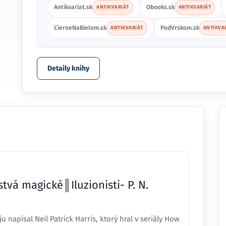
Antikvariat.sk
Obooks.sk
ANTIKVARIÁT
ANTIKVARIÁT
CierneNaBielom.sk
PodVrskom.sk
ANTIKVARIÁT
ANTIKVA
Detaily knihy
stvá magické║Iluzionisti- P. N.
u napísal Neil Patrick Harris, ktorý hral v seriály How