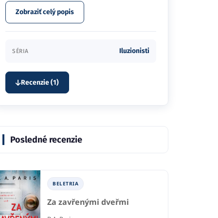
Zobraziť celý popis
Iluzionisti
SÉRIA
Recenzie (1)
Posledné recenzie
BELETRIA
Za zavřenými dveřmi