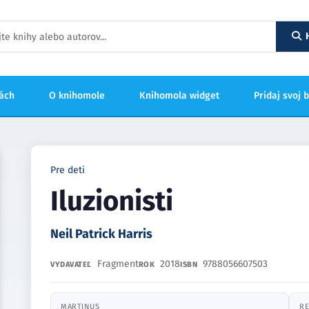
hách
O knihomole
Knihomola widget
Pridaj svoj 
Pre deti
Iluzionisti
Neil Patrick Harris
Fragment
2018
9788056607503
VYDAVATEĽ
ROK
ISBN
MARTINUS
RE