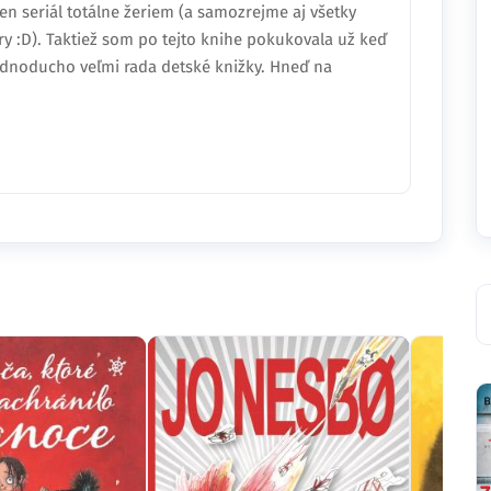
en seriál totálne žeriem (a samozrejme aj všetky
ry :D). Taktiež som po tejto knihe pokukovala už keď
jednoducho veľmi rada detské knižky. Hneď na