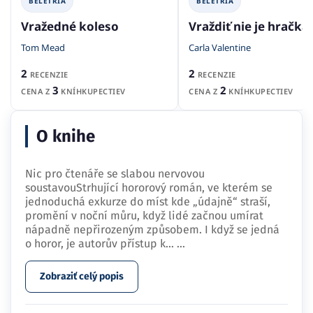
BELETRIA
BELETRIA
Vražedné koleso
Vraždiť nie je hračka
Tom Mead
Carla Valentine
2
2
RECENZIE
RECENZIE
3
2
CENA Z
KNÍHKUPECTIEV
CENA Z
KNÍHKUPECTIEV
O knihe
Nic pro čtenáře se slabou nervovou
soustavouStrhující hororový román, ve kterém se
jednoduchá exkurze do míst kde „údajně“ straší,
promění v noční můru, když lidé začnou umírat
nápadně nepřirozeným způsobem. I když se jedná
o horor, je autorův přístup k…
...
Zobraziť celý popis