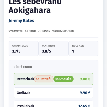
Les sebevrahů
Aokigahara
Jeremy Bates
XYZ
2017
9788075056610
VYDAVATEĽ
ROK
ISBN
GOODREADS
MARTINUS
RECENZIE
3.7/5
3.8/5
1
KÚPIŤ KNIHU
9.08 €
Restorio.sk
ANTIKVARIÁT
NAJLACNEJŠIE
9.90 €
Gorila.sk
12.45 €
Preskoly.sk