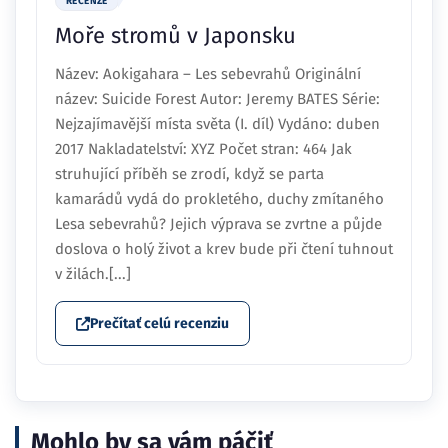
RECENZE
Moře stromů v Japonsku
Název: Aokigahara – Les sebevrahů Originální
název: Suicide Forest Autor: Jeremy BATES Série:
Nejzajímavější místa světa (I. díl) Vydáno: duben
2017 Nakladatelství: XYZ Počet stran: 464 Jak
struhující příběh se zrodí, když se parta
kamarádů vydá do prokletého, duchy zmítaného
Lesa sebevrahů? Jejich výprava se zvrtne a půjde
doslova o holý život a krev bude při čtení tuhnout
v žilách.[...]
Prečítať celú recenziu
Mohlo by sa vám páčiť