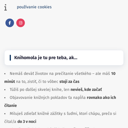
používanie cookies
Facebook
Instagram
Knihomola je tu pre teba, ak…
Nemáš deväť životov na prečítanie všetkého – ale máš
10
minút
na to, zistiť, či to vôbec
stojí za čas
Túžiš po ďalšej skvelej knihe, len
nevieš, kde začať
Objavovanie knižných pokladov ťa napĺňa
rovnako ako ich
čítanie
Miluješ zdieľať knižné zážitky s ľuďmi, ktorí chápu, prečo si
čítal/a
do 3 v noci