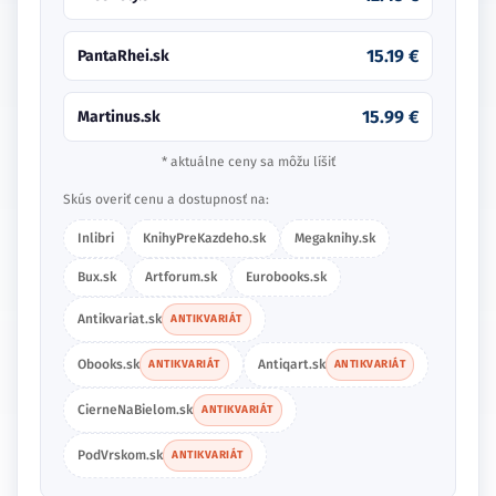
15.19 €
PantaRhei.sk
15.99 €
Martinus.sk
* aktuálne ceny sa môžu líšiť
Skús overiť cenu a dostupnosť na:
Inlibri
KnihyPreKazdeho.sk
Megaknihy.sk
Bux.sk
Artforum.sk
Eurobooks.sk
Antikvariat.sk
ANTIKVARIÁT
Obooks.sk
Antiqart.sk
ANTIKVARIÁT
ANTIKVARIÁT
CierneNaBielom.sk
ANTIKVARIÁT
PodVrskom.sk
ANTIKVARIÁT