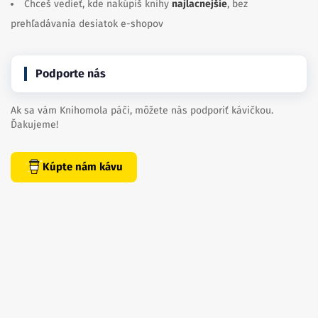
Chceš vedieť, kde nakúpiš knihy
najlacnejšie
, bez
prehľadávania desiatok e-shopov
Podporte nás
Ak sa vám Knihomola páči, môžete nás podporiť kávičkou.
Ďakujeme!
Kúpte nám kávu