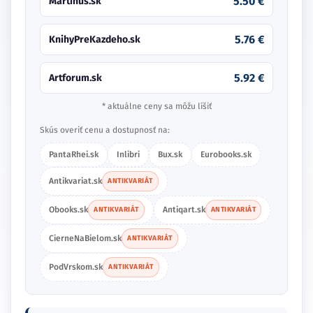
5.50 €
Martinus.sk
5.76 €
KnihyPreKazdeho.sk
5.92 €
Artforum.sk
* aktuálne ceny sa môžu líšiť
Skús overiť cenu a dostupnosť na:
PantaRhei.sk
Inlibri
Bux.sk
Eurobooks.sk
Antikvariat.sk
ANTIKVARIÁT
Obooks.sk
Antiqart.sk
ANTIKVARIÁT
ANTIKVARIÁT
CierneNaBielom.sk
ANTIKVARIÁT
PodVrskom.sk
ANTIKVARIÁT