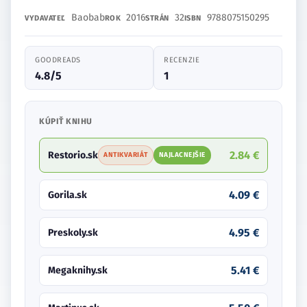
Baobab
2016
32
9788075150295
VYDAVATEĽ
ROK
STRÁN
ISBN
GOODREADS
RECENZIE
4.8/5
1
KÚPIŤ KNIHU
2.84 €
Restorio.sk
ANTIKVARIÁT
NAJLACNEJŠIE
4.09 €
Gorila.sk
4.95 €
Preskoly.sk
5.41 €
Megaknihy.sk