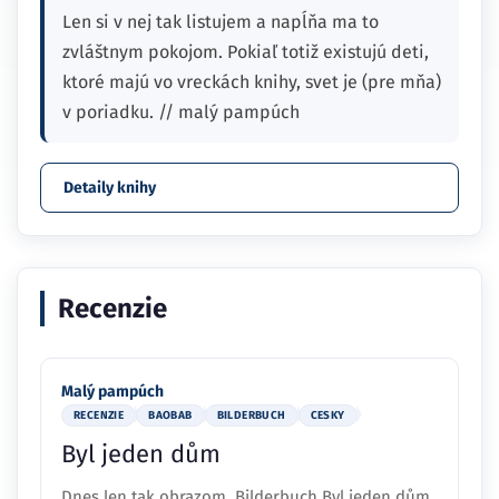
Len si v nej tak listujem a napĺňa ma to
zvláštnym pokojom. Pokiaľ totiž existujú deti,
ktoré majú vo vreckách knihy, svet je (pre mňa)
v poriadku. // malý pampúch
Detaily knihy
Recenzie
Malý pampúch
RECENZIE
BAOBAB
BILDERBUCH
CESKY
Byl jeden dům
Dnes len tak obrazom. Bilderbuch Byl jeden dům