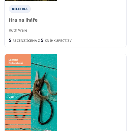
BELETRIA
Hra na lháře
Ruth Ware
5
5
RECENZIÍ
CENA Z
KNÍHKUPECTIEV