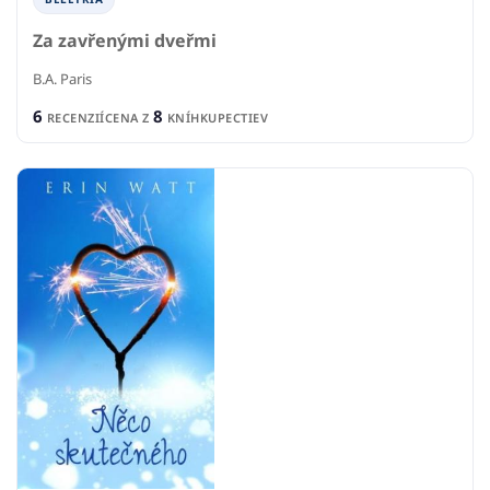
Za zavřenými dveřmi
B.A. Paris
6
8
RECENZIÍ
CENA Z
KNÍHKUPECTIEV