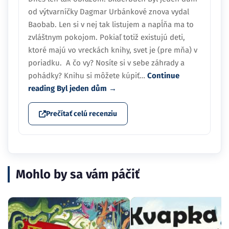
od výtvarníčky Dagmar Urbánkové znova vydal
Baobab. Len si v nej tak listujem a napĺňa ma to
zvláštnym pokojom. Pokiaľ totiž existujú deti,
ktoré majú vo vreckách knihy, svet je (pre mňa) v
poriadku. A čo vy? Nosíte si v sebe záhrady a
pohádky? Knihu si môžete kúpiť…
Continue
reading
Byl jeden dům
→
Prečítať celú recenziu
Mohlo by sa vám páčiť