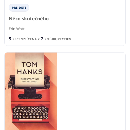
PRE DETI
Něco skutečného
Erin Watt
5
7
RECENZIÍ
CENA Z
KNÍHKUPECTIEV