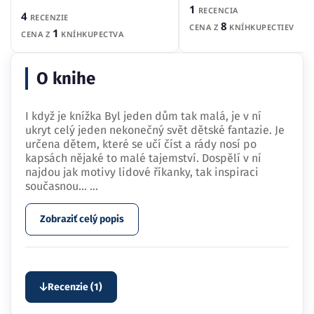
1
RECENCIA
4
RECENZIE
8
CENA Z
KNÍHKUPECTIEV
1
CENA Z
KNÍHKUPECTVA
O knihe
I když je knížka Byl jeden dům tak malá, je v ní
ukryt celý jeden nekonečný svět dětské fantazie. Je
určena dětem, které se učí číst a rády nosí po
kapsách nějaké to malé tajemství. Dospělí v ní
najdou jak motivy lidové říkanky, tak inspiraci
současnou…
...
Zobraziť celý popis
Recenzie (1)