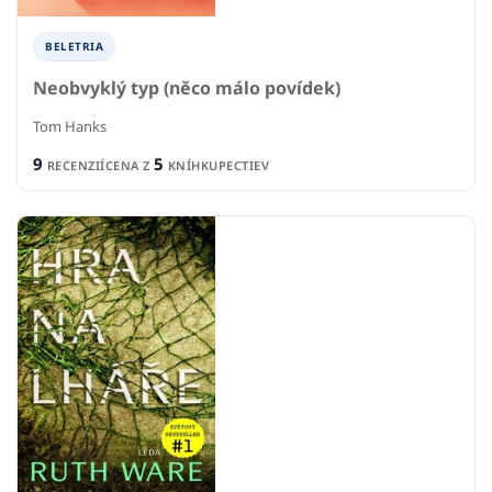
BELETRIA
Neobvyklý typ (něco málo povídek)
Tom Hanks
9
5
RECENZIÍ
CENA Z
KNÍHKUPECTIEV