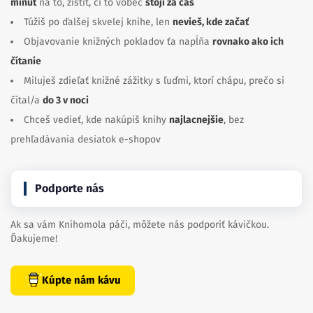
minút
na to, zistiť, či to vôbec
stojí za čas
Túžiš po ďalšej skvelej knihe, len
nevieš, kde začať
Objavovanie knižných pokladov ťa napĺňa
rovnako ako ich
čítanie
Miluješ zdieľať knižné zážitky s ľuďmi, ktorí chápu, prečo si
čítal/a
do 3 v noci
Chceš vedieť, kde nakúpiš knihy
najlacnejšie
, bez
prehľadávania desiatok e-shopov
Podporte nás
Ak sa vám Knihomola páči, môžete nás podporiť kávičkou.
Ďakujeme!
Kúpte nám kávu