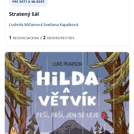
PRE DETI A MLÁDEŽ
Stratený šál
Ľudmila Mičianová Svetlana Kapalková
1
2
RECENCIA
CENA Z
KNÍHKUPECTIEV