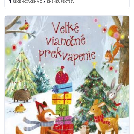
1
7
RECENCIA
CENA Z
KNÍHKUPECTIEV