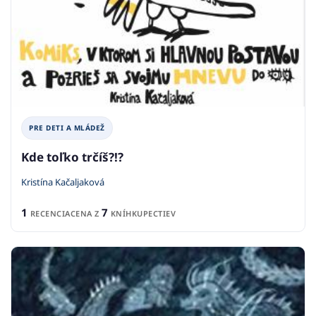
PRE DETI A MLÁDEŽ
Kde toľko trčíš?!?
Kristína Kačaljaková
1
7
RECENCIA
CENA Z
KNÍHKUPECTIEV