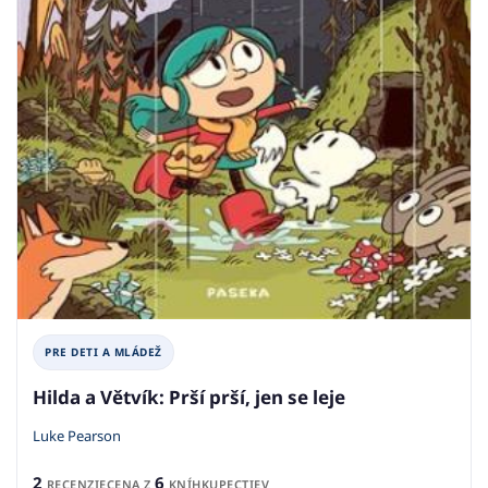
PRE DETI A MLÁDEŽ
Hilda a Větvík: Prší prší, jen se leje
Luke Pearson
2
6
RECENZIE
CENA Z
KNÍHKUPECTIEV