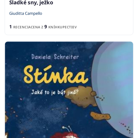
Sladké sny, ježko
Giuditta Campello
1
9
RECENCIA
CENA Z
KNÍHKUPECTIEV