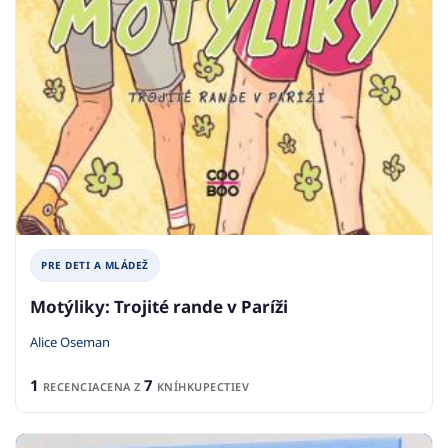
PRE DETI A MLÁDEŽ
Motýliky: Trojité rande v Paríži
Alice Oseman
1
7
RECENCIA
CENA Z
KNÍHKUPECTIEV