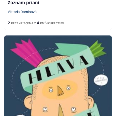
Zoznam prianí
Viktória Dominová
2
4
RECENZIE
CENA Z
KNÍHKUPECTIEV