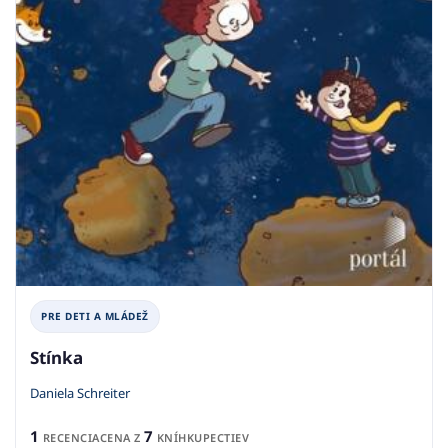
PRE DETI A MLÁDEŽ
Stínka
Daniela Schreiter
1
7
RECENCIA
CENA Z
KNÍHKUPECTIEV