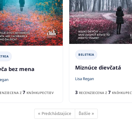
BELETRIA
ETRIA
Miznúce dievčatá
vča bez mena
Lisa Regan
Regan
3
7
7
RECENZIE
CENA Z
KNÍHKUPEC
ENZIE
CENA Z
KNÍHKUPECTIEV
« Predchádzajúce
Ďalšie »