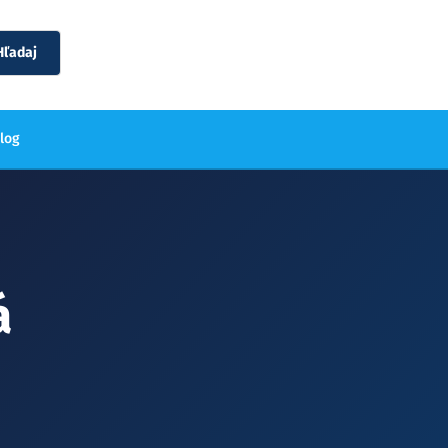
Hľadaj
blog
á