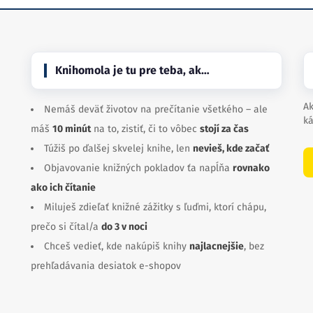
Knihomola je tu pre teba, ak…
Ak
Nemáš deväť životov na prečítanie všetkého – ale
ká
máš
10 minút
na to, zistiť, či to vôbec
stojí za čas
Túžiš po ďalšej skvelej knihe, len
nevieš, kde začať
Objavovanie knižných pokladov ťa napĺňa
rovnako
ako ich čítanie
Miluješ zdieľať knižné zážitky s ľuďmi, ktorí chápu,
prečo si čítal/a
do 3 v noci
Chceš vedieť, kde nakúpiš knihy
najlacnejšie
, bez
prehľadávania desiatok e-shopov