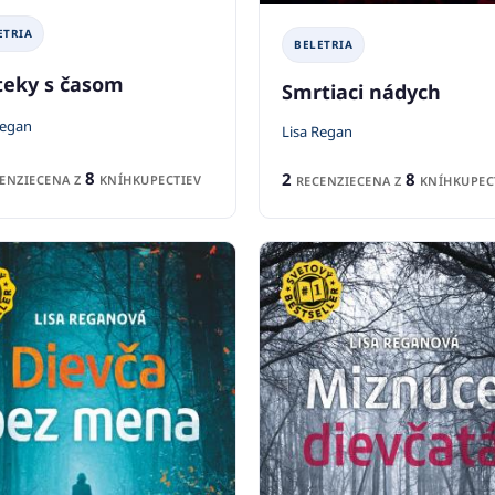
ETRIA
BELETRIA
teky s časom
Smrtiaci nádych
Regan
Lisa Regan
8
2
8
ENZIE
CENA Z
KNÍHKUPECTIEV
RECENZIE
CENA Z
KNÍHKUPEC