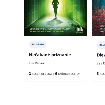
BELETRIA
BEL
Nečakané priznanie
Die
Lisa Regan
Lisa 
2
6
3
RECENZIE
CENA Z
KNÍHKUPECTIEV
REC