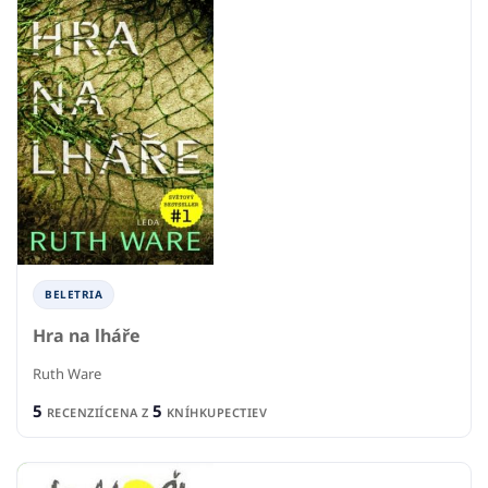
BELETRIA
Hra na lháře
Ruth Ware
5
5
RECENZIÍ
CENA Z
KNÍHKUPECTIEV