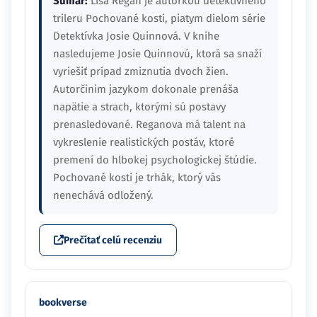
Sumár:
Lisa Regan je autorkou detektívneho
trileru Pochované kosti, piatym dielom série
Detektívka Josie Quinnová. V knihe
nasledujeme Josie Quinnovú, ktorá sa snaží
vyriešiť prípad zmiznutia dvoch žien.
Autorčinim jazykom dokonale prenáša
napätie a strach, ktorými sú postavy
prenasledované. Reganova má talent na
vykreslenie realistických postáv, ktoré
premení do hlbokej psychologickej štúdie.
Pochované kosti je trhák, ktorý vás
nenechává odložený.
Prečítať celú recenziu
bookverse