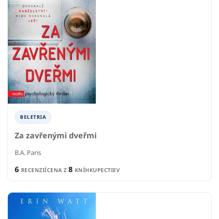
BELETRIA
Za zavřenými dveřmi
B.A. Paris
6
8
RECENZIÍ
CENA Z
KNÍHKUPECTIEV