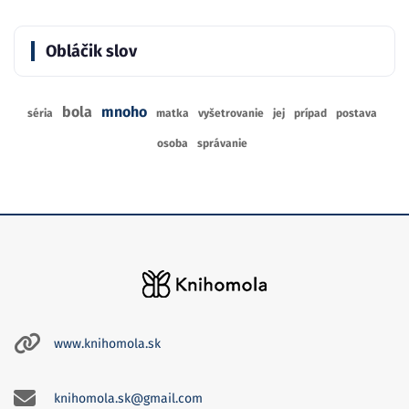
Obláčik slov
bola
mnoho
séria
matka
vyšetrovanie
jej
prípad
postava
osoba
správanie
www.knihomola.sk
knihomola.sk@gmail.com