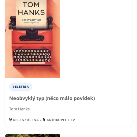
BELETRIA
Neobvyklý typ (něco málo povídek)
Tom Hanks
9
5
RECENZIÍ
CENA Z
KNÍHKUPECTIEV