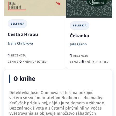
BELETRIA
BELETRIA
Cesta z Hrobu
Čekanka
Ivana Chřibková
Julia Quinn
1
1
RECENCIA
RECENCIA
6
6
CENA Z
KNÍHKUPECTIEV
CENA Z
KNÍHKUPECTIEV
O knihe
Detektívka Josie Quinnová sa teší na pokojnú
večeru so svojím priateľom Noahom u jeho matky.
Keď však prídu k nej, nájdu ju za domom v záhrade.
Bez známok života a s ústami plnými hliny. Počas
vyšetrovania sa objavuje množstvo záhadných