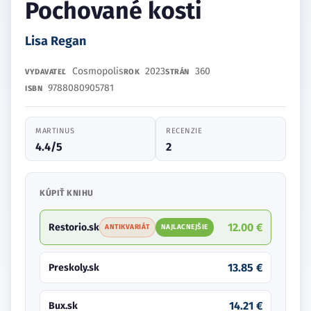
Pochované kosti
Lisa Regan
Cosmopolis
2023
360
VYDAVATEĽ
ROK
STRÁN
9788080905781
ISBN
MARTINUS
RECENZIE
4.4/5
2
KÚPIŤ KNIHU
12.00 €
Restorio.sk
ANTIKVARIÁT
NAJLACNEJŠIE
13.85 €
Preskoly.sk
14.21 €
Bux.sk