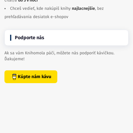
čítal/a
do 3 v noci
Chceš vedieť, kde nakúpiš knihy
najlacnejšie
, bez
prehľadávania desiatok e-shopov
Podporte nás
Ak sa vám Knihomola páči, môžete nás podporiť kávičkou.
Ďakujeme!
Kúpte nám kávu