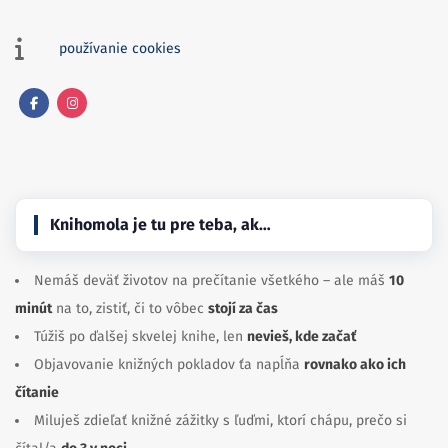
používanie cookies
Facebook
Instagram
Knihomola je tu pre teba, ak…
Nemáš deväť životov na prečítanie všetkého – ale máš
10
minút
na to, zistiť, či to vôbec
stojí za čas
Túžiš po ďalšej skvelej knihe, len
nevieš, kde začať
Objavovanie knižných pokladov ťa napĺňa
rovnako ako ich
čítanie
Miluješ zdieľať knižné zážitky s ľuďmi, ktorí chápu, prečo si