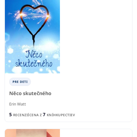
PRE DETI
Něco skutečného
Erin Watt
5
7
RECENZIÍ
CENA Z
KNÍHKUPECTIEV