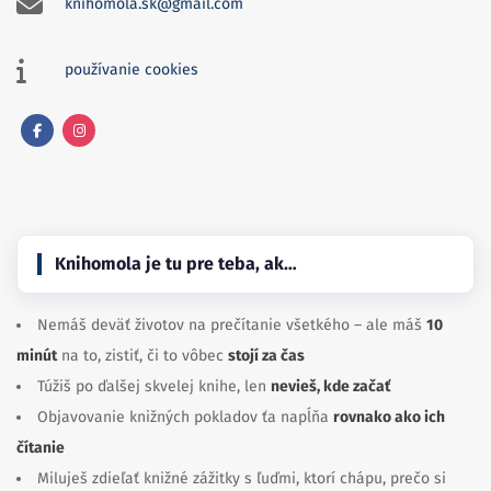
knihomola.sk@gmail.com
používanie cookies
Facebook
Instagram
Knihomola je tu pre teba, ak…
Nemáš deväť životov na prečítanie všetkého – ale máš
10
minút
na to, zistiť, či to vôbec
stojí za čas
Túžiš po ďalšej skvelej knihe, len
nevieš, kde začať
Objavovanie knižných pokladov ťa napĺňa
rovnako ako ich
čítanie
Miluješ zdieľať knižné zážitky s ľuďmi, ktorí chápu, prečo si