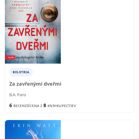
BELETRIA
Za zavřenými dveřmi
B.A. Paris
6
8
RECENZIÍ
CENA Z
KNÍHKUPECTIEV