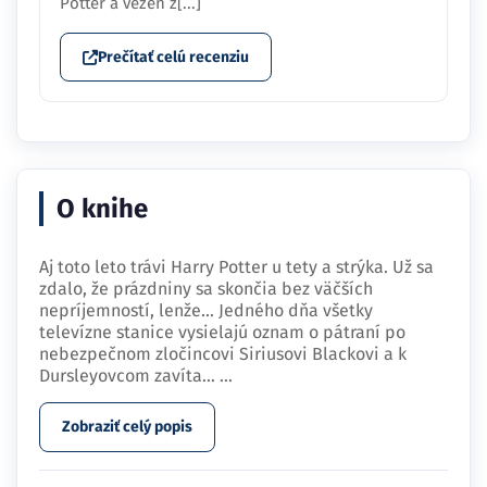
Potter a vězeň z[...]
Prečítať celú recenziu
O knihe
Aj toto leto trávi Harry Potter u tety a strýka. Už sa
zdalo, že prázdniny sa skončia bez väčších
nepríjemností, lenže... Jedného dňa všetky
televízne stanice vysielajú oznam o pátraní po
nebezpečnom zločincovi Siriusovi Blackovi a k
Dursleyovcom zavíta…
...
Zobraziť celý popis