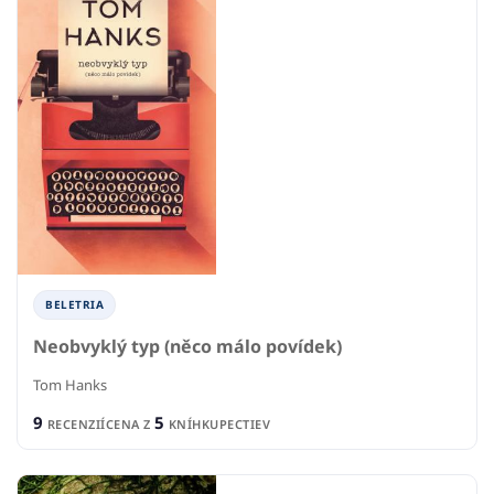
BELETRIA
Neobvyklý typ (něco málo povídek)
Tom Hanks
9
5
RECENZIÍ
CENA Z
KNÍHKUPECTIEV