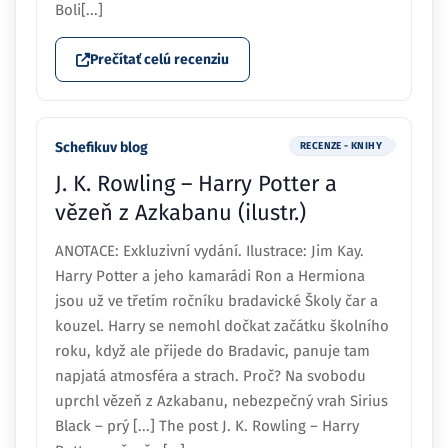
Boli[...]
Prečítať celú recenziu
Schefikuv blog
RECENZE - KNIHY
J. K. Rowling – Harry Potter a
vězeň z Azkabanu (ilustr.)
ANOTACE: Exkluzivní vydání. Ilustrace: Jim Kay.
Harry Potter a jeho kamarádi Ron a Hermiona
jsou už ve třetím ročníku bradavické Školy čar a
kouzel. Harry se nemohl dočkat začátku školního
roku, když ale přijede do Bradavic, panuje tam
napjatá atmosféra a strach. Proč? Na svobodu
uprchl vězeň z Azkabanu, nebezpečný vrah Sirius
Black – prý [...] The post J. K. Rowling – Harry