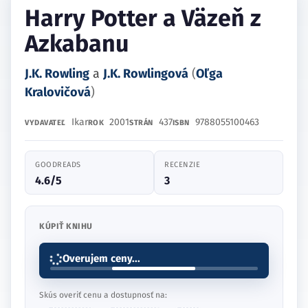
Harry Potter a Väzeň z
Azkabanu
J.K. Rowling
a
J.K. Rowlingová
(
Oľga
Kralovičová
)
Ikar
2001
437
9788055100463
VYDAVATEĽ
ROK
STRÁN
ISBN
GOODREADS
RECENZIE
4.6/5
3
KÚPIŤ KNIHU
Overujem ceny...
Skús overiť cenu a dostupnosť na: