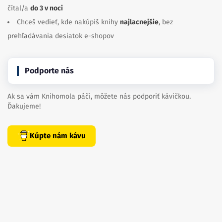
čítal/a
do 3 v noci
Chceš vedieť, kde nakúpiš knihy
najlacnejšie
, bez
prehľadávania desiatok e-shopov
Podporte nás
Ak sa vám Knihomola páči, môžete nás podporiť kávičkou.
Ďakujeme!
Kúpte nám kávu