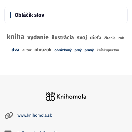
Obláčik slov
kniha
vydanie
ilustrácia
svoj
dieťa
čítanie
rok
dva
obrázok
autor
obrázkový
prvý
pravý
kníhkupectvo
www.knihomola.sk