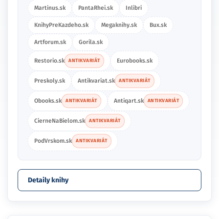
Martinus.sk
PantaRhei.sk
Inlibri
KnihyPreKazdeho.sk
Megaknihy.sk
Bux.sk
Artforum.sk
Gorila.sk
Restorio.sk
Eurobooks.sk
ANTIKVARIÁT
Preskoly.sk
Antikvariat.sk
ANTIKVARIÁT
Obooks.sk
Antiqart.sk
ANTIKVARIÁT
ANTIKVARIÁT
CierneNaBielom.sk
ANTIKVARIÁT
PodVrskom.sk
ANTIKVARIÁT
Detaily knihy