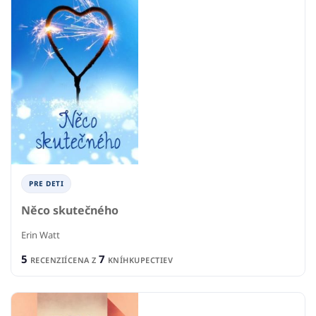
PRE DETI
Něco skutečného
Erin Watt
5
7
RECENZIÍ
CENA Z
KNÍHKUPECTIEV