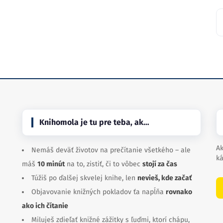
Knihomola je tu pre teba, ak…
Ak
Nemáš deväť životov na prečítanie všetkého – ale
ká
máš
10 minút
na to, zistiť, či to vôbec
stojí za čas
Túžiš po ďalšej skvelej knihe, len
nevieš, kde začať
Objavovanie knižných pokladov ťa napĺňa
rovnako
ako ich čítanie
Miluješ zdieľať knižné zážitky s ľuďmi, ktorí chápu,