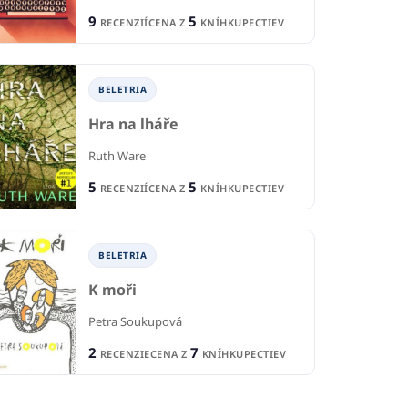
9
5
RECENZIÍ
CENA Z
KNÍHKUPECTIEV
BELETRIA
Hra na lháře
Ruth Ware
5
5
RECENZIÍ
CENA Z
KNÍHKUPECTIEV
BELETRIA
K moři
Petra Soukupová
2
7
RECENZIE
CENA Z
KNÍHKUPECTIEV