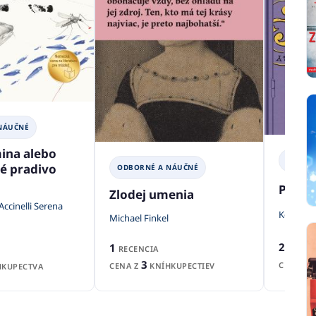
NÁUČNÉ
ina alebo
ODBOR
né pradivo
ODBORNÉ A NÁUČNÉ
Priate
Zlodej umenia
ccinelli Serena
Kelsey Mi
Michael Finkel
2
1
RECENZ
RECENCIA
3
CENA Z
CENA Z
KNÍHKUPECTIEV
KUPECTVA