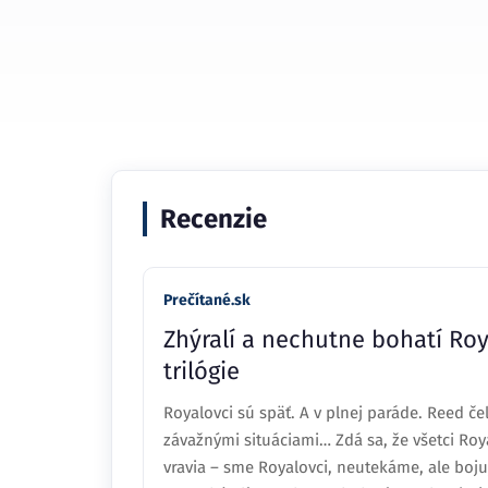
Recenzie
Prečítané.sk
Zhýralí a nechutne bohatí Roy
trilógie
Royalovci sú späť. A v plnej paráde. Reed č
závažnými situáciami… Zdá sa, že všetci Roy
vravia – sme Royalovci, neutekáme, ale boju
post Zhýralí a nechutne bohatí Royalovci sú 