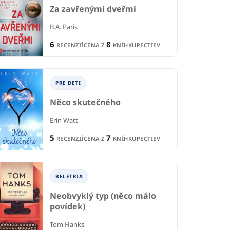
Za zavřenými dveřmi
B.A. Paris
6
8
RECENZIÍ
CENA Z
KNÍHKUPECTIEV
PRE DETI
Něco skutečného
ODBORNÉ A NÁUČNÉ
NÉ A NÁUČNÉ
Erin Watt
O
Věž a náměstí
lia
5
7
RECENZIÍ
CENA Z
KNÍHKUPECTIEV
Ge
Niall Ferguson
ller
Mat
BELETRIA
1
RECENCIA
IE
5
1
8
CENA Z
KNÍHKUPECTIEV
R
KNÍHKUPECTIEV
Neobvyklý typ (něco málo
povídek)
Tom Hanks