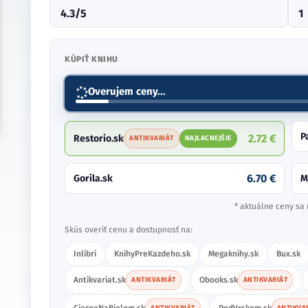
4.3/5
1
KÚPIŤ KNIHU
2.56 €
Preskoly.sk
R
NAJLACNEJŠIE
3.00 €
PantaRhei.sk
G
10.90 €
Martinus.sk
* aktuálne ceny sa 
Skús overiť cenu a dostupnosť na:
Inlibri
KnihyPreKazdeho.sk
Megaknihy.sk
Bux.sk
Antikvariat.sk
Obooks.sk
ANTIKVARIÁT
ANTIKVARIÁT
CierneNaBielom.sk
PodVrskom.sk
ANTIKVARIÁT
ANTIKVA