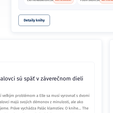
Detaily knihy
alovci sú späť v záverečnom dieli
elí veľkým problémom a Elle sa musí vyrovnať s dvomi
alovci majú svojich démonov z minulosti, ale ako
jeme. Práve vychádza Palác klamstiev. O knihe... The
späť v záverečnom dieli trilógie appeared first on