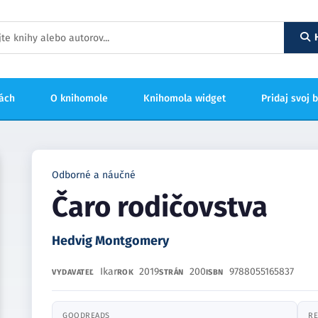
hách
O knihomole
Knihomola widget
Pridaj svoj 
Odborné a náučné
Čaro rodičovstva
Hedvig Montgomery
Ikar
2019
200
9788055165837
VYDAVATEĽ
ROK
STRÁN
ISBN
GOODREADS
RE