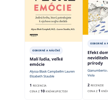
ODBORNÉ A 
ODBORNÉ A NÁUČNÉ
Efekt dom
neviditeľ
Malí ľudia, veľké
prírody
emócie
Gianumberto A
Alyssa Blask Campbellm Lauren
Viola
Elizabeth Stauble
2
1
RECENZIE
RECENCIA
1
10
CENA Z
KNÍH
CENA Z
KNÍHKUPECTIEV