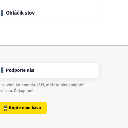
Obláčik slov
Podporte nás
 sa vám Knihomola páči, môžete nás podporiť
vičkou. Ďakujeme!
Kúpte nám kávu