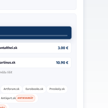
2.72 €
estorio.sk
ANTIKVARIÁT
6.70 €
orila.sk
môžu líšiť
Artforum.sk
Eurobooks.sk
Antiqart.sk
ANTIKVARIÁT
RIÁT