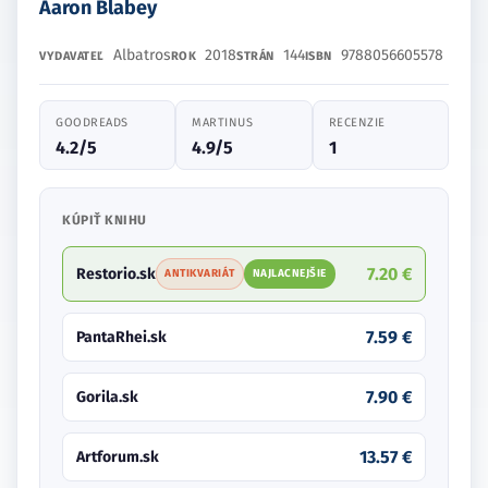
Aaron Blabey
Albatros
2018
144
9788056605578
VYDAVATEĽ
ROK
STRÁN
ISBN
GOODREADS
MARTINUS
RECENZIE
4.2/5
4.9/5
1
KÚPIŤ KNIHU
7.20 €
Restorio.sk
ANTIKVARIÁT
NAJLACNEJŠIE
7.59 €
PantaRhei.sk
7.90 €
Gorila.sk
13.57 €
Artforum.sk