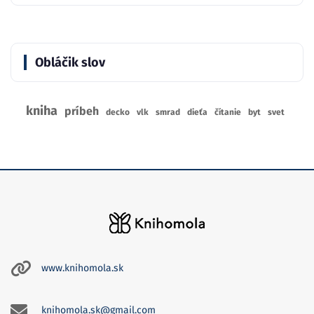
Obláčik slov
kniha
príbeh
decko
vlk
smrad
dieťa
čítanie
byt
svet
www.knihomola.sk
knihomola.sk@gmail.com