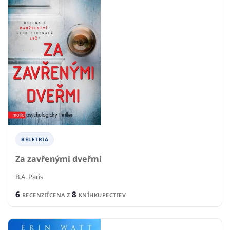
BELETRIA
Za zavřenými dveřmi
B.A. Paris
6
8
RECENZIÍ
CENA Z
KNÍHKUPECTIEV