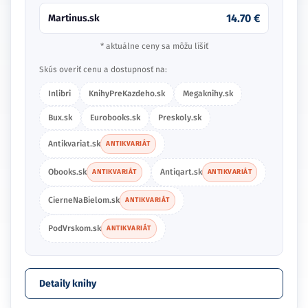
14.70 €
Martinus.sk
* aktuálne ceny sa môžu líšiť
Skús overiť cenu a dostupnosť na:
Inlibri
KnihyPreKazdeho.sk
Megaknihy.sk
Bux.sk
Eurobooks.sk
Preskoly.sk
Antikvariat.sk
ANTIKVARIÁT
Obooks.sk
Antiqart.sk
ANTIKVARIÁT
ANTIKVARIÁT
CierneNaBielom.sk
ANTIKVARIÁT
PodVrskom.sk
ANTIKVARIÁT
Detaily knihy