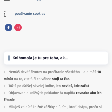
používanie cookies
Facebook
Instagram
Knihomola je tu pre teba, ak…
Nemáš deväť životov na prečítanie všetkého – ale máš
10
minút
na to, zistiť, či to vôbec
stojí za čas
Túžiš po ďalšej skvelej knihe, len
nevieš, kde začať
Objavovanie knižných pokladov ťa napĺňa
rovnako ako ich
čítanie
Miluješ zdieľať knižné zážitky s ľuďmi, ktorí chápu, prečo si