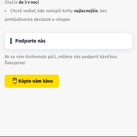
čítal/a
do 3 v noci
Chceš vedieť, kde nakúpiš knihy
najlacnejšie
, bez
prehľadávania desiatok e-shopov
Podporte nás
Ak sa vám Knihomola páči, môžete nás podporiť kávičkou.
Ďakujeme!
Kúpte nám kávu