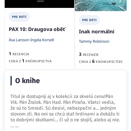
PRE DETI
PRE DETI
PAX 10: Draugova oběť
Inak normálni
Äsa Larsson Ingela Korsell
Tammy Robinson
1
3
RECENCIA
RECENZIE
1
6
CENA Z
KNÍHKUPECTVA
CENA Z
KNÍHKUPECTIEV
O knihe
Titul je dostupný aj v kolekcii za skvelú cenu!Pán
Vlk. Pán Žralok. Pán Had. Pán Piraňa. Všetci vedia,
že sú to Smradi. Sú desiví, nebezpeční a… jedným
slovom zlí. No oni sa chcú stať hrdinami a dokážu ti
to dobrými skutkami… či už o ne stojíš, alebo aj nie.
…
...