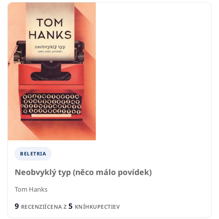
BELETRIA
Neobvyklý typ (něco málo povídek)
Tom Hanks
9
5
RECENZIÍ
CENA Z
KNÍHKUPECTIEV