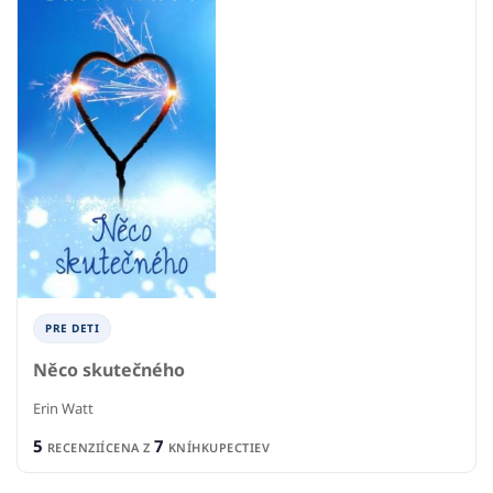
PRE DETI
Něco skutečného
Erin Watt
5
7
RECENZIÍ
CENA Z
KNÍHKUPECTIEV