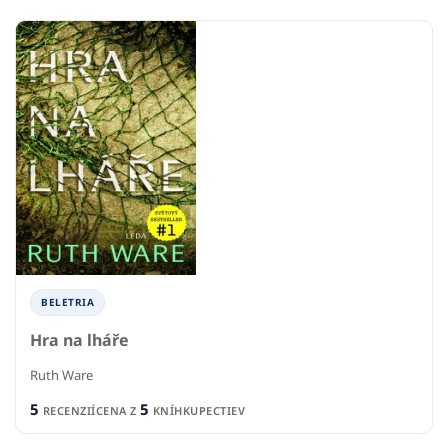
BELETRIA
Hra na lháře
Ruth Ware
5
5
RECENZIÍ
CENA Z
KNÍHKUPECTIEV