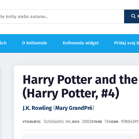
hách
O knihomole
Knihomola widget
Pridaj svoj 
Harry Potter and the 
(Harry Potter, #4)
J.K. Rowling
(
Mary GrandPré
)
Scholastic Inc.
2002
734
97804391
VYDAVATEĽ
ROK
STRÁN
ISBN