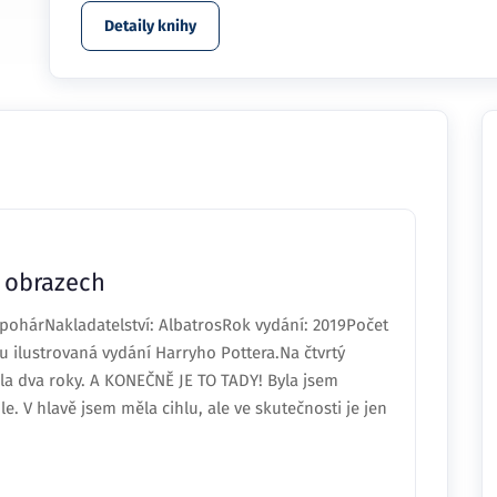
Detaily knihy
v obrazech
ohárNakladatelství: AlbatrosRok vydání: 2019Počet
ou ilustrovaná vydání Harryho Pottera.Na čtvrtý
ala dva roky. A KONEČNĚ JE TO TADY! Byla jsem
e. V hlavě jsem měla cihlu, ale ve skutečnosti je jen