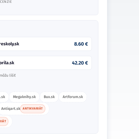
CENZIE
8.60 €
reskoly.sk
42.20 €
orila.sk
môžu líšiť
.sk
Megaknihy.sk
Bux.sk
Artforum.sk
Antiqart.sk
ANTIKVARIÁT
RIÁT