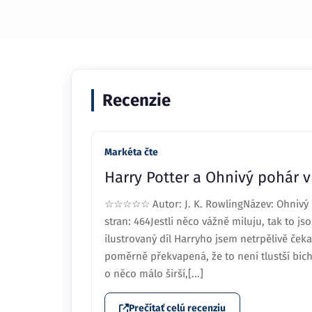
Recenzie
Markéta čte
Harry Potter a Ohnivý pohár 
☆☆☆☆☆ Autor: J. K. RowlingNázev: Ohnivý p
stran: 464Jestli něco vážně miluju, tak to js
ilustrovaný díl Harryho jsem netrpělivě ček
poměrně překvapená, že to není tlustší bichl
o něco málo širší,[...]
Prečítať celú recenziu