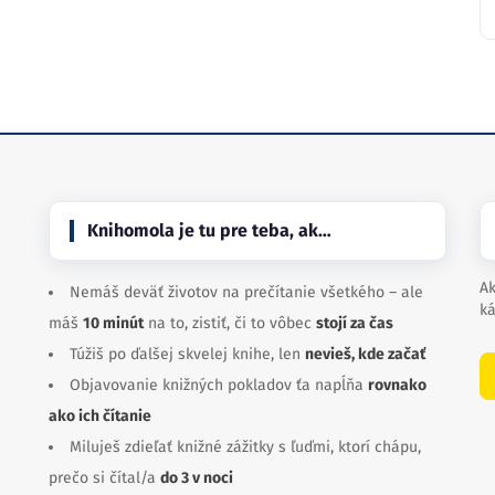
Knihomola je tu pre teba, ak…
Ak
Nemáš deväť životov na prečítanie všetkého – ale
ká
máš
10 minút
na to, zistiť, či to vôbec
stojí za čas
Túžiš po ďalšej skvelej knihe, len
nevieš, kde začať
Objavovanie knižných pokladov ťa napĺňa
rovnako
ako ich čítanie
Miluješ zdieľať knižné zážitky s ľuďmi, ktorí chápu,
prečo si čítal/a
do 3 v noci