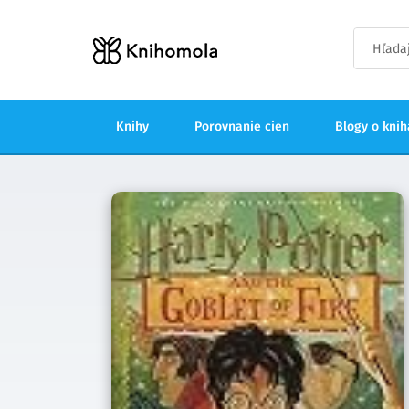
Knihy
Porovnanie cien
Blogy o kni