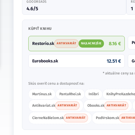
GOODREADS
RE
4.6/5
1
KÚPIŤ KNIHU
P
8.16 €
Restorio.sk
ANTIKVARIÁT
NAJLACNEJŠIE
12.51 €
Eurobooks.sk
G
* aktuálne ceny sa 
Skús overiť cenu a dostupnosť na:
Martinus.sk
PantaRhei.sk
Inlibri
KnihyPreKazdeho
Antikvariat.sk
Obooks.sk
ANTIKVARIÁT
ANTIKVARIÁT
CierneNaBielom.sk
PodVrskom.sk
ANTIKVARIÁT
ANTIKVA