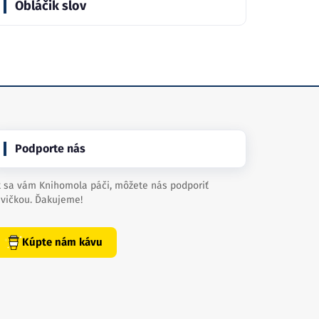
Obláčik slov
Podporte nás
 sa vám Knihomola páči, môžete nás podporiť
vičkou. Ďakujeme!
Kúpte nám kávu