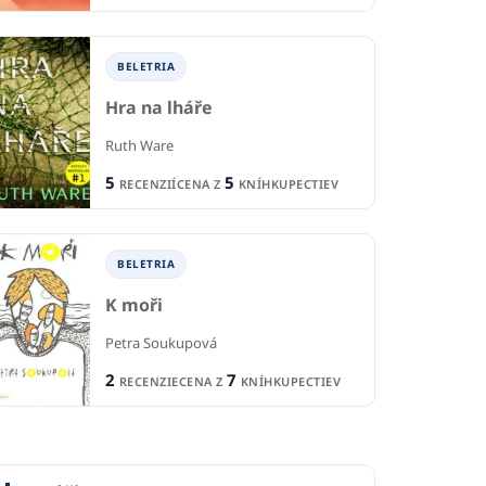
BELETRIA
Hra na lháře
Ruth Ware
5
5
RECENZIÍ
CENA Z
KNÍHKUPECTIEV
BELETRIA
K moři
Petra Soukupová
2
7
RECENZIE
CENA Z
KNÍHKUPECTIEV