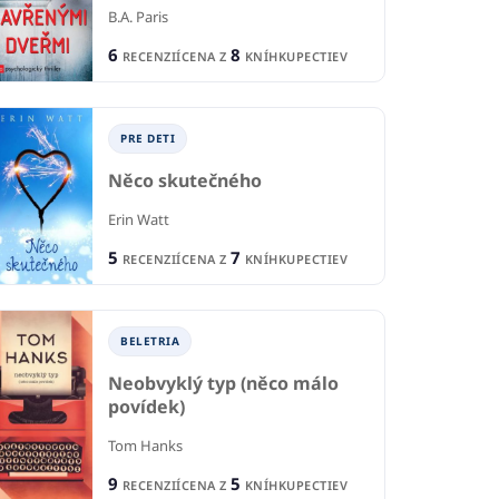
B.A. Paris
6
8
RECENZIÍ
CENA Z
KNÍHKUPECTIEV
PRE DETI
Něco skutečného
Erin Watt
5
7
RECENZIÍ
CENA Z
KNÍHKUPECTIEV
BELETRIA
Neobvyklý typ (něco málo
povídek)
Tom Hanks
9
5
RECENZIÍ
CENA Z
KNÍHKUPECTIEV