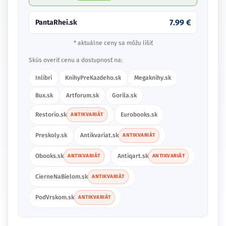
7.99 €
PantaRhei.sk
* aktuálne ceny sa môžu líšiť
Skús overiť cenu a dostupnosť na:
Inlibri
KnihyPreKazdeho.sk
Megaknihy.sk
Bux.sk
Artforum.sk
Gorila.sk
Restorio.sk
Eurobooks.sk
ANTIKVARIÁT
Preskoly.sk
Antikvariat.sk
ANTIKVARIÁT
Obooks.sk
Antiqart.sk
ANTIKVARIÁT
ANTIKVARIÁT
CierneNaBielom.sk
ANTIKVARIÁT
PodVrskom.sk
ANTIKVARIÁT