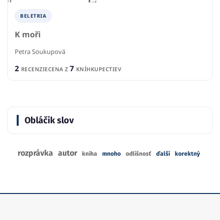
BELETRIA
K moři
Petra Soukupová
2
7
RECENZIE
CENA Z
KNÍHKUPECTIEV
Obláčik slov
rozprávka
autor
kniha
mnoho
odlišnosť
ďalší
korektný