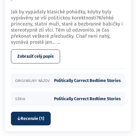
Jak by vypadaly klasické pohádky, kdyby byly
vyprávěny se vší politickou korektností?Křehké
princezny, statní muži, staré a bezbranné babičky i
stereotypně zlí vlci. Těm už odzvonilo. Je čas
překonat veškeré předsudky. Císař není nahý,
vyznává prostě jen…
...
Zobraziť celý popis
Politically Correct Bedtime Stories
ORIGINÁLNY NÁZOV
Politically Correct Bedtime Stories
SÉRIA
Recenzie (1)