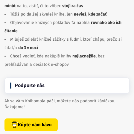
minút
na to, zistiť, či to vôbec
stojí za čas
Túžiš po ďalšej skvelej knihe, len
nevieš, kde začať
Objavovanie knižných pokladov ťa napĺňa
rovnako ako ich
čítanie
Miluješ zdieľať knižné zážitky s ľuďmi, ktorí chápu, prečo si
čítal/a
do 3 v noci
Chceš vedieť, kde nakúpiš knihy
najlacnejšie
, bez
prehľadávania desiatok e-shopov
Podporte nás
Ak sa vám Knihomola páči, môžete nás podporiť kávičkou.
Ďakujeme!
Kúpte nám kávu