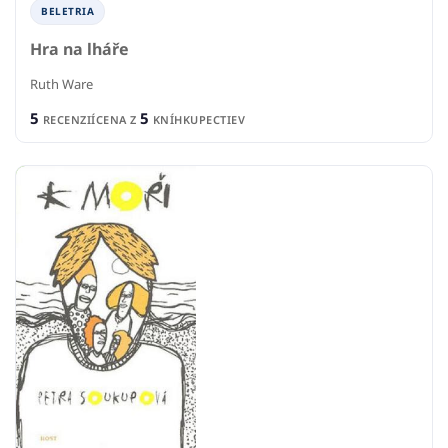
BELETRIA
Hra na lháře
Ruth Ware
5
5
RECENZIÍ
CENA Z
KNÍHKUPECTIEV