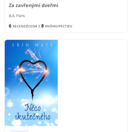
Za zavřenými dveřmi
B.A. Paris
6
8
RECENZIÍ
CENA Z
KNÍHKUPECTIEV