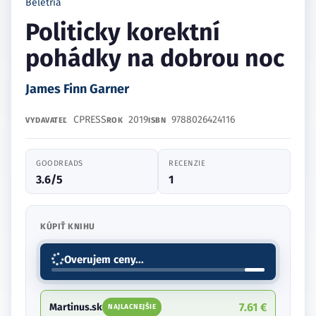
Beletria
Politicky korektní
pohádky na dobrou noc
James Finn Garner
CPRESS
2019
9788026424116
VYDAVATEĽ
ROK
ISBN
GOODREADS
RECENZIE
3.6/5
1
KÚPIŤ KNIHU
Overujem ceny...
7.61 €
Martinus.sk
NAJLACNEJŠIE