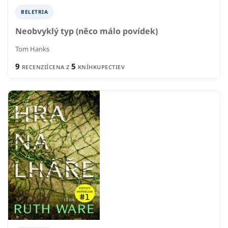
BELETRIA
Neobvyklý typ (něco málo povídek)
Tom Hanks
9
5
RECENZIÍ
CENA Z
KNÍHKUPECTIEV