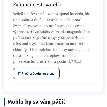
Zvierací cestovatelia
Vedeli ste, že: Len čo kareta opustí hniezdo, ide
do oceánu a čaká ju 12 000 km dlhá cesta?
Zvierací cestovatelia v oceánoch vedia cestu
výborne určovať vďaka vnímaniu magnetického
poľa Zeme? Migračné trasy rybákov súvisia s
miestami s vysokou koncentráciou morského
chlorofylu? Nepriateľom babôčky nie sú ani tak
dravci, ako globálne otepľovanie, strata
prirodzeného prostredia a pesticídy? V[...]
Prečítať celú recenziu
Mohlo by sa vám páčiť