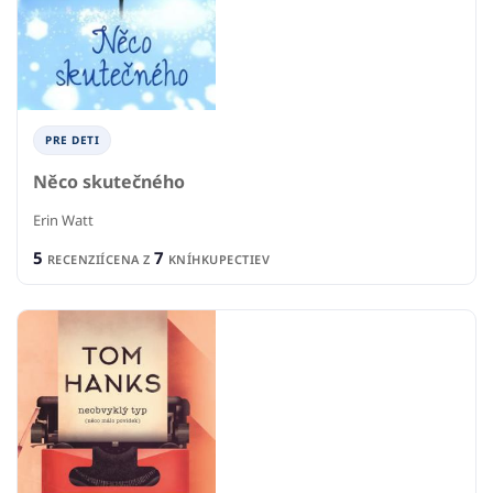
PRE DETI
Něco skutečného
Erin Watt
5
7
RECENZIÍ
CENA Z
KNÍHKUPECTIEV