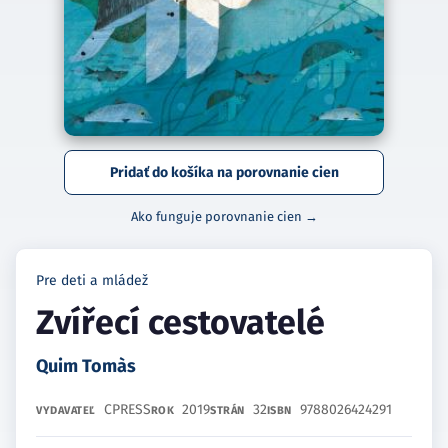
Pridať do košíka na porovnanie cien
Ako funguje porovnanie cien →
Pre deti a mládež
Zvířecí cestovatelé
Quim Tomàs
CPRESS
2019
32
9788026424291
VYDAVATEĽ
ROK
STRÁN
ISBN