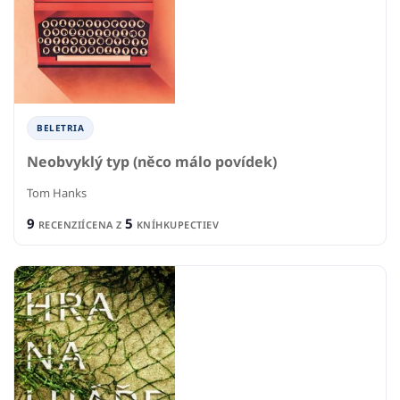
BELETRIA
Neobvyklý typ (něco málo povídek)
Tom Hanks
9
5
RECENZIÍ
CENA Z
KNÍHKUPECTIEV