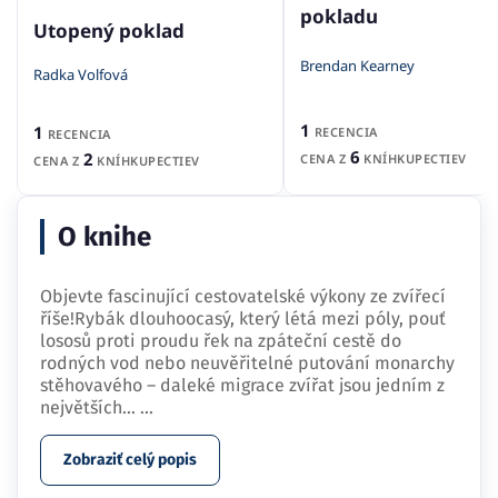
pokladu
Utopený poklad
Brendan Kearney
Radka Volfová
1
1
RECENCIA
RECENCIA
6
2
CENA Z
KNÍHKUPECTIEV
CENA Z
KNÍHKUPECTIEV
O knihe
Objevte fascinující cestovatelské výkony ze zvířecí
říše!Rybák dlouhoocasý, který létá mezi póly, pouť
lososů proti proudu řek na zpáteční cestě do
rodných vod nebo neuvěřitelné putování monarchy
stěhovavého – daleké migrace zvířat jsou jedním z
největších…
...
Zobraziť celý popis