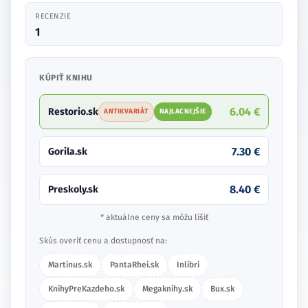
RECENZIE
1
KÚPIŤ KNIHU
6.04 €
Restorio.sk
ANTIKVARIÁT
NAJLACNEJŠIE
7.30 €
Gorila.sk
8.40 €
Preskoly.sk
* aktuálne ceny sa môžu líšiť
Skús overiť cenu a dostupnosť na:
Martinus.sk
PantaRhei.sk
Inlibri
KnihyPreKazdeho.sk
Megaknihy.sk
Bux.sk