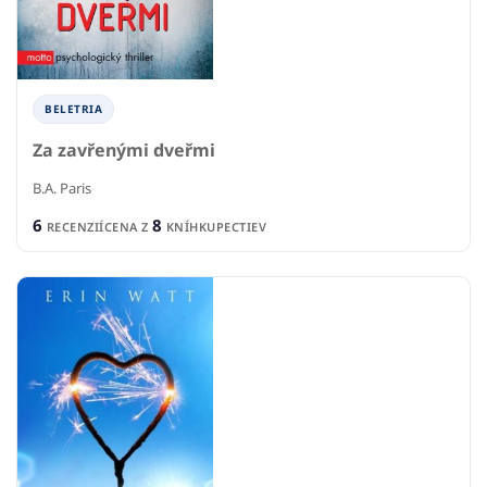
BELETRIA
Za zavřenými dveřmi
B.A. Paris
6
8
RECENZIÍ
CENA Z
KNÍHKUPECTIEV