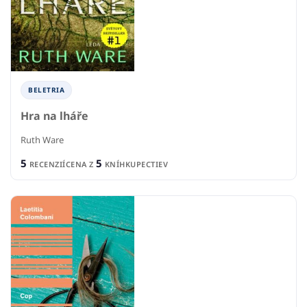
BELETRIA
Hra na lháře
Ruth Ware
5
5
RECENZIÍ
CENA Z
KNÍHKUPECTIEV