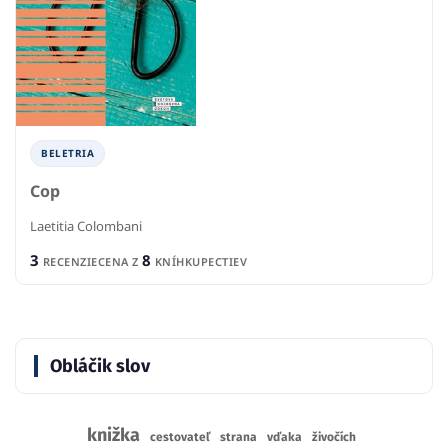
BELETRIA
Cop
Laetitia Colombani
3
8
RECENZIE
CENA Z
KNÍHKUPECTIEV
Obláčik slov
knižka
cestovateľ
strana
vďaka
živočích