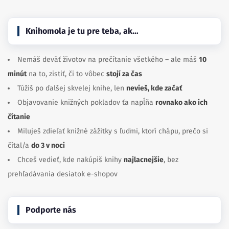
Knihomola je tu pre teba, ak…
Nemáš deväť životov na prečítanie všetkého – ale máš
10
minút
na to, zistiť, či to vôbec
stojí za čas
Túžiš po ďalšej skvelej knihe, len
nevieš, kde začať
Objavovanie knižných pokladov ťa napĺňa
rovnako ako ich
čítanie
Miluješ zdieľať knižné zážitky s ľuďmi, ktorí chápu, prečo si
čítal/a
do 3 v noci
Chceš vedieť, kde nakúpiš knihy
najlacnejšie
, bez
prehľadávania desiatok e-shopov
Podporte nás