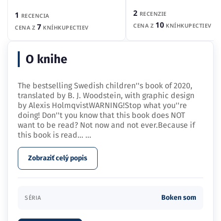
2
RECENZIE
1
RECENCIA
10
CENA Z
KNÍHKUPECTIEV
7
CENA Z
KNÍHKUPECTIEV
O knihe
The bestselling Swedish children''s book of 2020,
translated by B. J. Woodstein, with graphic design
by Alexis HolmqvistWARNING!Stop what you''re
doing! Don''t you know that this book does NOT
want to be read? Not now and not ever.Because if
this book is read…
...
Zobraziť celý popis
Boken som
SÉRIA