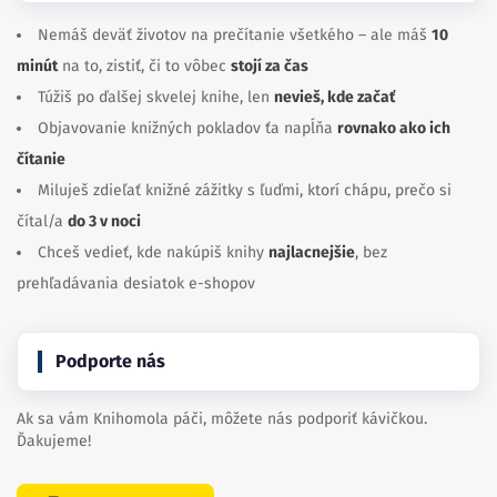
Nemáš deväť životov na prečítanie všetkého – ale máš
10
minút
na to, zistiť, či to vôbec
stojí za čas
Túžiš po ďalšej skvelej knihe, len
nevieš, kde začať
Objavovanie knižných pokladov ťa napĺňa
rovnako ako ich
čítanie
Miluješ zdieľať knižné zážitky s ľuďmi, ktorí chápu, prečo si
čítal/a
do 3 v noci
Chceš vedieť, kde nakúpiš knihy
najlacnejšie
, bez
prehľadávania desiatok e-shopov
Podporte nás
Ak sa vám Knihomola páči, môžete nás podporiť kávičkou.
Ďakujeme!