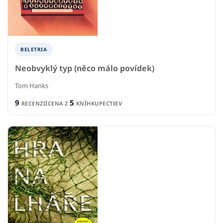
BELETRIA
Neobvyklý typ (něco málo povídek)
Tom Hanks
9
5
RECENZIÍ
CENA Z
KNÍHKUPECTIEV