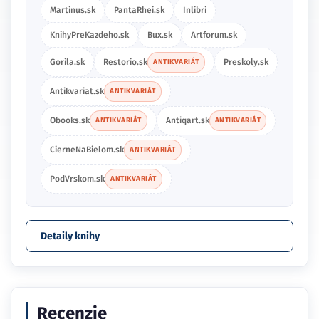
Martinus.sk
PantaRhei.sk
Inlibri
KnihyPreKazdeho.sk
Bux.sk
Artforum.sk
Gorila.sk
Restorio.sk
Preskoly.sk
ANTIKVARIÁT
Antikvariat.sk
ANTIKVARIÁT
Obooks.sk
Antiqart.sk
ANTIKVARIÁT
ANTIKVARIÁT
CierneNaBielom.sk
ANTIKVARIÁT
PodVrskom.sk
ANTIKVARIÁT
Detaily knihy
Recenzie