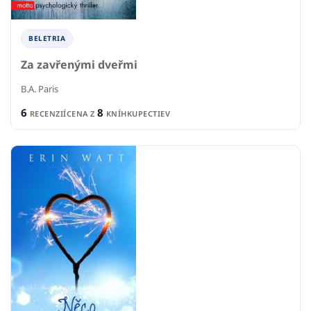
BELETRIA
Za zavřenými dveřmi
B.A. Paris
6
8
RECENZIÍ
CENA Z
KNÍHKUPECTIEV