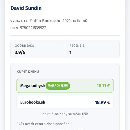
David Sundin
Puffin Books
2021
40
VYDAVATEĽ
ROK
STRÁN
9780241539927
ISBN
GOODREADS
RECENZIE
3.9/5
1
KÚPIŤ KNIHU
10.11 €
Megaknihy.sk
NAJLACNEJŠIE
18.99 €
Eurobooks.sk
* aktuálne ceny sa môžu líšiť
Skús overiť cenu a dostupnosť na: