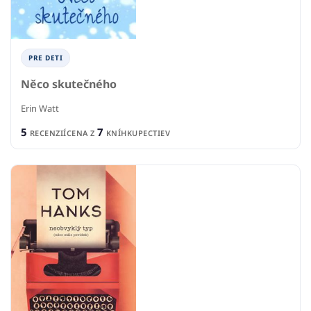
PRE DETI
Něco skutečného
Erin Watt
5
7
RECENZIÍ
CENA Z
KNÍHKUPECTIEV