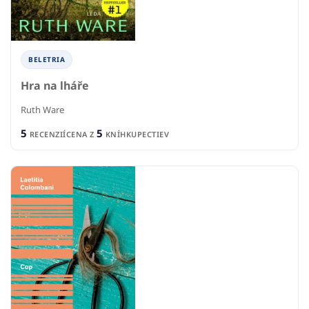
BELETRIA
Hra na lháře
Ruth Ware
5
5
RECENZIÍ
CENA Z
KNÍHKUPECTIEV