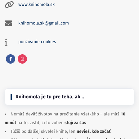
www.knihomola.sk
knihomola.sk@gmail.com
používanie cookies
Facebook
Instagram
Knihomola je tu pre teba, ak…
Nemáš deväť životov na prečítanie všetkého – ale máš
10
minút
na to, zistiť, či to vôbec
stojí za čas
Túžiš po ďalšej skvelej knihe, len
nevieš, kde začať