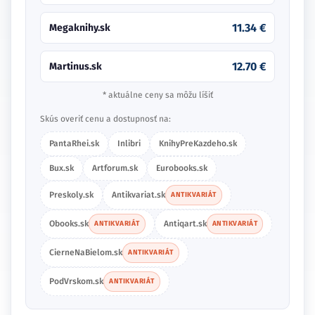
11.34 €
Megaknihy.sk
12.70 €
Martinus.sk
* aktuálne ceny sa môžu líšiť
Skús overiť cenu a dostupnosť na:
PantaRhei.sk
Inlibri
KnihyPreKazdeho.sk
Bux.sk
Artforum.sk
Eurobooks.sk
Preskoly.sk
Antikvariat.sk
ANTIKVARIÁT
Obooks.sk
Antiqart.sk
ANTIKVARIÁT
ANTIKVARIÁT
CierneNaBielom.sk
ANTIKVARIÁT
PodVrskom.sk
ANTIKVARIÁT