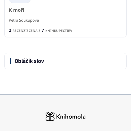
K moři
Petra Soukupová
2
7
RECENZIE
CENA Z
KNÍHKUPECTIEV
Obláčik slov