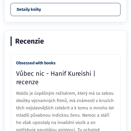
Detaily knihy
Recenzie
Obsessed with books
Vůbec nic - Hanif Kureishi |
recenze
Waldo je úspěšným režisérem, který má za sebou
desítky významných filmů, má známosti v kruzích
těch nejslavnějších celebrit a k tomu o mnoho let
mladší půvabnou indickou ženu. Nemoc a stáří
ho však upoutaly na invalidní vozík a on
potřebuje neustálou asistenci. Tu ochotně