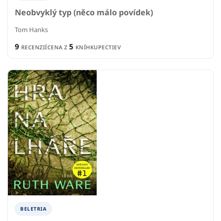
Neobvyklý typ (něco málo povídek)
Tom Hanks
9
5
RECENZIÍ
CENA Z
KNÍHKUPECTIEV
BELETRIA