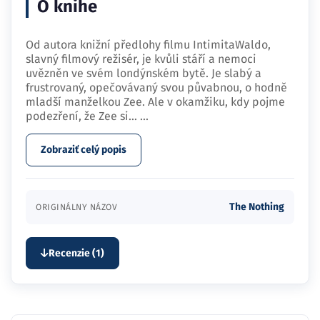
O knihe
Od autora knižní předlohy filmu IntimitaWaldo,
slavný filmový režisér, je kvůli stáří a nemoci
uvězněn ve svém londýnském bytě. Je slabý a
frustrovaný, opečovávaný svou půvabnou, o hodně
mladší manželkou Zee. Ale v okamžiku, kdy pojme
podezření, že Zee si…
...
Zobraziť celý popis
The Nothing
ORIGINÁLNY NÁZOV
Recenzie (1)