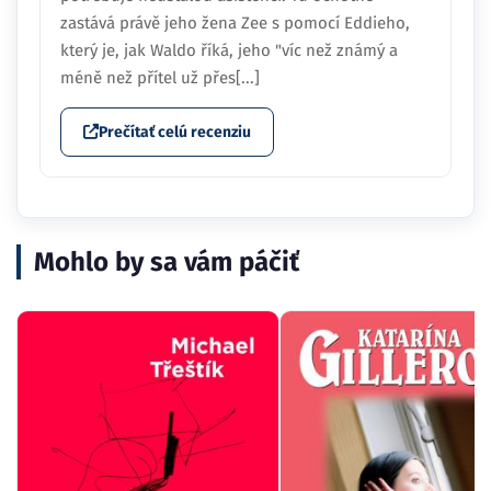
zastává právě jeho žena Zee s pomocí Eddieho,
který je, jak Waldo říká, jeho "víc než známý a
méně než přítel už přes[...]
Prečítať celú recenziu
Mohlo by sa vám páčiť