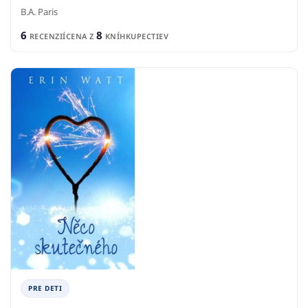
B.A. Paris
6
8
RECENZIÍ
CENA Z
KNÍHKUPECTIEV
PRE DETI