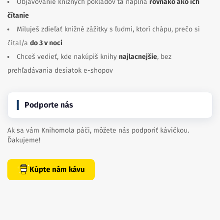
Objavovanie knižných pokladov ťa napĺňa
rovnako ako ich
čítanie
Miluješ zdieľať knižné zážitky s ľuďmi, ktorí chápu, prečo si
čítal/a
do 3 v noci
Chceš vedieť, kde nakúpiš knihy
najlacnejšie
, bez
prehľadávania desiatok e-shopov
Podporte nás
Ak sa vám Knihomola páči, môžete nás podporiť kávičkou.
Ďakujeme!
Kúpte nám kávu