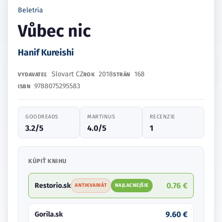
Beletria
Vůbec nic
Hanif Kureishi
Slovart CZ
2018
168
VYDAVATEĽ
ROK
STRÁN
9788075295583
ISBN
GOODREADS
MARTINUS
RECENZIE
3.2/5
4.0/5
1
KÚPIŤ KNIHU
0.76 €
Restorio.sk
ANTIKVARIÁT
NAJLACNEJŠIE
9.60 €
Gorila.sk